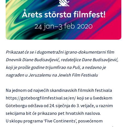
Prikazaat će se i dugometražni igrano-dokumentarni film
Dnevnik Diane Budisavljević, redateljice Dane Budisavljević,
koji je prošle godine trijumfirao na Puli, a nedavno je
nagrađen u Jeruzalemu na Jewish Film Festivalu
Na jednom od najvećih skandinavskih filmskih festivala
https://goteborgfilmfestival.se/en/
koji se u švedskom
Göteborgu održava od 24. siječnja do 3. veljače, u raznim
sekcijama bit će prikazano pet hrvatskih naslova.
U sklopu programa ‘Five Continents’, posvećenom