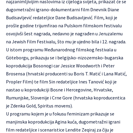
najzanimljivijim naslovima iz cijeloga svijeta, prikazat će se
dugometražni igrano-dokumentarni film Dnevnik Diane
Budisavljević redateljice Dane Budisavljević. Film, koji je
prošle godine trijumfirao na Pulskom filmskom festivalu
osvojivši šest nagrada, nedavno je nagrađen u Jeruzalemu
na Jewish Film Festivalu, što mu je ujedno bila i 12. nagrada.
U istom programu Međunarodnog filmskog festivala u
Göteborgu, prikazuju se i belgijsko-nizozemsko-bugarska
koprodukcija Bosonogi car Jessice Woodworth i Peter
Brosensa (hrvatski producenti su Boris T. Matić i Lana Matić,
Propler Film) te film Sin redateljice Ines Tanović koji je
nastao u koprodukciji Bosne i Hercegovine, Hrvatske,
Rumunjske, Slovenije i Crne Gore (hrvatska koproducentica
je Zdenka Gold, Spiritus movens).
U programu kojem je u fokusu feminizam prikazuje se
manjinska koprodukcija Agina kuća, dugometražni igrani
film redateljice i scenaristice Lendite Zeqiraj za čiju je