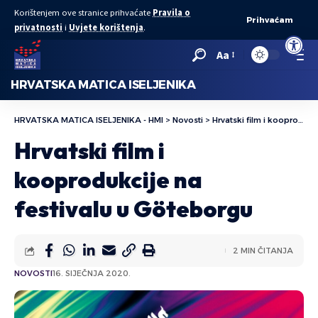
Korištenjem ove stranice prihvaćate
Pravila o
Prihvaćam
privatnosti
i
Uvjete korištenja
.
Open to
Aa
HRVATSKA MATICA ISELJENIKA
HRVATSKA MATICA ISELJENIKA - HMI
>
Novosti
>
Hrvatski film i kooprodukcije na festivalu u Göteborgu
Hrvatski film i
kooprodukcije na
festivalu u Göteborgu
2 MIN ČITANJA
NOVOSTI
16. SIJEČNJA 2020.