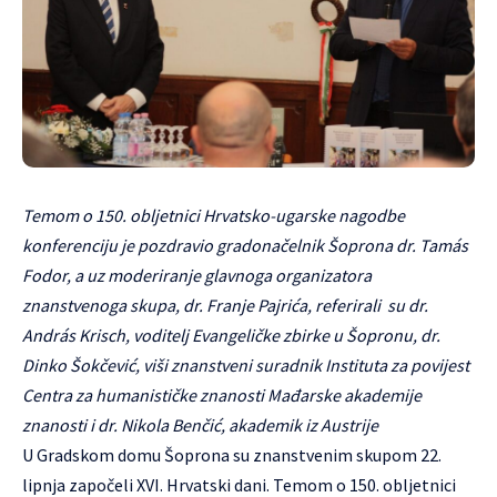
Temom o 150. obljetnici Hrvatsko-ugarske nagodbe
konferenciju je pozdravio gradonačelnik Šoprona dr. Tamás
Fodor, a uz moderiranje glavnoga organizatora
znanstvenoga skupa, dr. Franje Pajrića, referirali su dr.
András Krisch, voditelj Evangeličke zbirke u Šopronu, dr.
Dinko Šokčević, viši znanstveni suradnik Instituta za povijest
Centra za humanističke znanosti Mađarske akademije
znanosti i dr. Nikola Benčić, akademik iz Austrije
U Gradskom domu Šoprona su znanstvenim skupom 22.
lipnja započeli XVI. Hrvatski dani. Temom o 150. obljetnici