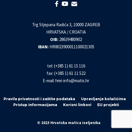
Trg Stjepana Radića 3, 10000 ZAGREB
HRVATSKA / CROATIA
OIB:
28639480902
IBAN:
HR8023900011100021305
tel: (+385 1) 61 15 116
fax: (+385 1) 61 11 522
E-mail:
hmi-info@matis.hr
Pravila privatnosti i zaštite podataka
Upravljanje kolačićima
Pristup informacijama
Korisni linkovi
EU projekti
© 2023 Hrvatska matica iseljenika