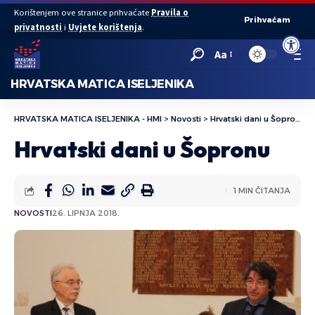
Korištenjem ove stranice prihvaćate
Pravila o
Prihvaćam
privatnosti
i
Uvjete korištenja
.
Open to
Aa
HRVATSKA MATICA ISELJENIKA
HRVATSKA MATICA ISELJENIKA - HMI
>
Novosti
>
Hrvatski dani u Šopronu
Hrvatski dani u Šopronu
1 MIN ČITANJA
NOVOSTI
26. LIPNJA 2018.