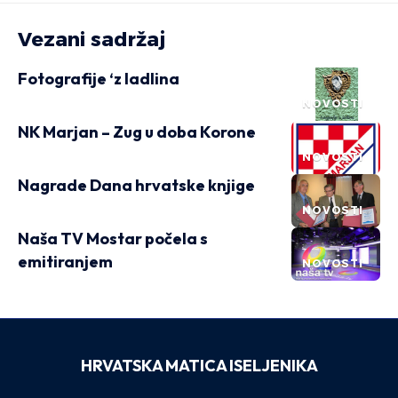
Vezani sadržaj
Fotografije ‘z ladlina
NOVOSTI
NK Marjan – Zug u doba Korone
NOVOSTI
Nagrade Dana hrvatske knjige
NOVOSTI
Naša TV Mostar počela s
emitiranjem
NOVOSTI
HRVATSKA MATICA ISELJENIKA