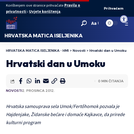
Korištenjem ove stranice prihvaćate
Pravila o
Prihvaćam
privatnosti
i
Uvjete korištenja
.
Open to
Aa
HRVATSKA MATICA ISELJENIKA
HRVATSKA MATICA ISELJENIKA - HMI
>
Novosti
>
Hrvatski dan u Umoku
Hrvatski dan u Umoku
0 MIN ČITANJA
NOVOSTI
2. PROSINCA 2012.
Hrvatska samouprava sela Umok/Fertőhomok pozvala je
Hajdenjake, Židanske bećare i domaće Kajkavce, da prirede
kulturni program