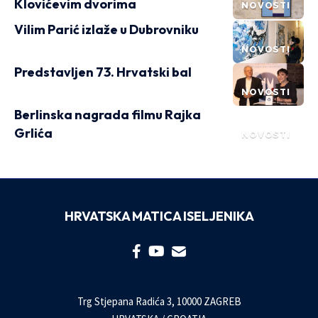
Klovićevim dvorima
NOVOSTI
Vilim Parić izlaže u Dubrovniku
NOVOSTI
Predstavljen 73. Hrvatski bal
NOVOSTI
Berlinska nagrada filmu Rajka
Grlića
NOVOSTI
HRVATSKA MATICA ISELJENIKA
Trg Stjepana Radića 3, 10000 ZAGREB