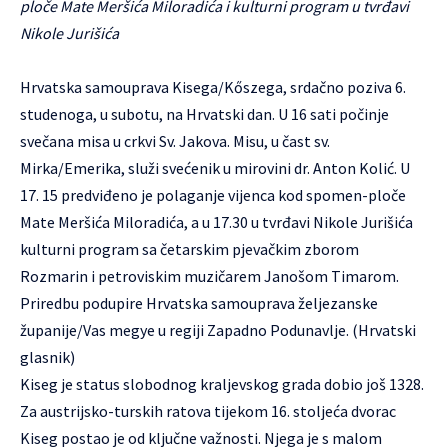
ploče Mate Meršića Miloradića i kulturni program u tvrđavi
Nikole Jurišića
Hrvatska samouprava Kisega/Kőszega, srdačno poziva 6.
studenoga, u subotu, na Hrvatski dan. U 16 sati počinje
svečana misa u crkvi Sv. Jakova. Misu, u čast sv.
Mirka/Emerika, služi svećenik u mirovini dr. Anton Kolić. U
17. 15 predviđeno je polaganje vijenca kod spomen-ploče
Mate Meršića Miloradića, a u 17.30 u tvrđavi Nikole Jurišića
kulturni program sa četarskim pjevačkim zborom
Rozmarin i petroviskim muzičarem Janošom Timarom.
Priredbu podupire Hrvatska samouprava željezanske
županije/Vas megye u regiji Zapadno Podunavlje. (Hrvatski
glasnik)
Kiseg je status slobodnog kraljevskog grada dobio još 1328.
Za austrijsko-turskih ratova tijekom 16. stoljeća dvorac
Kiseg postao je od ključne važnosti. Njega je s malom