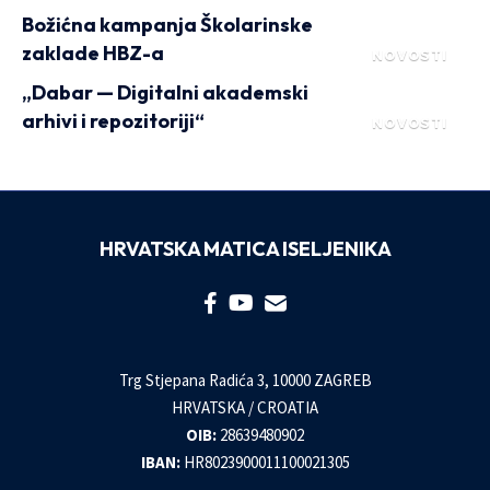
Božićna kampanja Školarinske
zaklade HBZ-a
NOVOSTI
„Dabar — Digitalni akademski
arhivi i repozitoriji“
NOVOSTI
HRVATSKA MATICA ISELJENIKA
Trg Stjepana Radića 3, 10000 ZAGREB
HRVATSKA / CROATIA
OIB:
28639480902
IBAN:
HR8023900011100021305