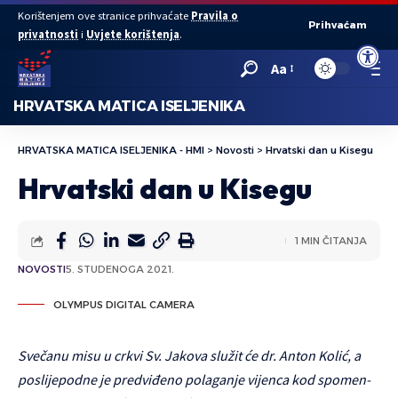
Korištenjem ove stranice prihvaćate
Pravila o
Prihvaćam
privatnosti
i
Uvjete korištenja
.
Open to
Aa
HRVATSKA MATICA ISELJENIKA
HRVATSKA MATICA ISELJENIKA - HMI
>
Novosti
>
Hrvatski dan u Kisegu
Hrvatski dan u Kisegu
1 MIN ČITANJA
NOVOSTI
5. STUDENOGA 2021.
OLYMPUS DIGITAL CAMERA
Svečanu misu u crkvi Sv. Jakova služit će dr. Anton Kolić, a
poslijepodne je predviđeno polaganje vijenca kod spomen-