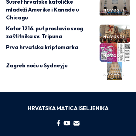
Susret hrvatske katoličke
mladeži Amerike i Kanade u
NOVOSTI
Chicagu
Kotor 1216. put proslavio svog
zaštitnika sv. Tripuna
NOVOSTI
Prva hrvatska kriptomarka
NOVOSTI
Zagreb noću u Sydneyju
NOVOSTI
HRVATSKA MATICA ISELJENIKA