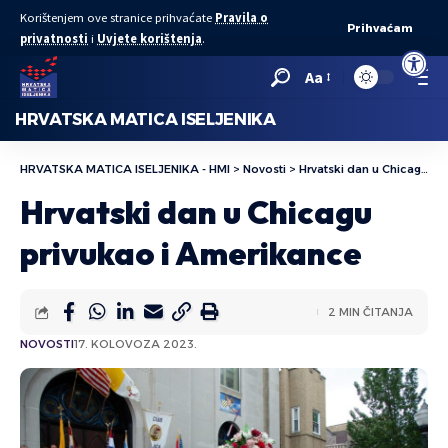
Korištenjem ove stranice prihvaćate
Pravila o
Prihvaćam
privatnosti
i
Uvjete korištenja
.
Open to
Aa
HRVATSKA MATICA ISELJENIKA
HRVATSKA MATICA ISELJENIKA - HMI
>
Novosti
>
Hrvatski dan u Chicagu privukao i Amerikance
Hrvatski dan u Chicagu
privukao i Amerikance
2 MIN ČITANJA
NOVOSTI
17. KOLOVOZA 2023.