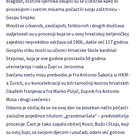
blagdan, stotine vjernika okupili su se u utorak kako bi
procesijom i svetim misama počastili svoju zaštitnicu –
Gospu Sinjsku.
Mnoštvo crkvenih, zavičajnih, folklornih i drugih društava
sudjelovali su u procesiji koja se u ovoj hrvatskoj iseljeničkoj
zajednici neprekidno održava od 1906., dakle već 117 godina.
Gospinu sliku nosili su učenici Hrvatske škole kardinal
Stepinac, koja je ove godine proslavila 50 godina
utemeljenja i rada u Župi sv. Jeronima.
Svečanu svetu misu predvodio je fra Antonio Šakota iz HKM-
a Zurich, a u koncelebraciji su bili tamošnji kustos hrvatskih
čikaških franjevaca fra Marko Puljić, župnik fra Antonio
Musa i drugi svećenici.
Odavna je običaj da se na ovaj dan na poseban način počasti
zaslužne pojedince titulom „grandmaršala“ – predvoditelja
procesije. Čast je tako zapala obitelj Kosir, Božu i Stoju, koji
su ovoj župi, sa svojom djecom i unučadi, odani već gotovo