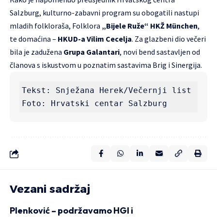
Salzburg, kulturno-zabavni program su obogatili nastupi
mladih folkloraša, Folklora
„Bijele Ruže“ HKŽ München
,
te domaćina –
HKUD-a Vilim Cecelja
. Za glazbeni dio večeri
bila je zadužena
Grupa Galantari
, novi bend sastavljen od
članova s iskustvom u poznatim sastavima Brig i Sinergija.
Tekst: Snježana Herek/Večernji list   
Foto: Hrvatski centar Salzburg
Vezani sadržaj
Plenković – podržavamo HGI i