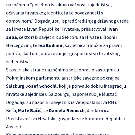
nazočnima “posebno istaknuo važnost zajedništva,
očuvanja hrvatskog identiteta te povezanosti s
domovinom.” Događaju su, ispred Središnjeg državnog ureda
za Hrvate izvan Republike Hrvatske, prisustvovali
Ivan
Zeba
, sektorski savjetnik u Sektoru za Hrvate u Bosni i
Hercegovini, te
Iva Budimir
, savjetnica u Službi za pravni
položaj, kulturu, obrazovanje i gospodarstvo hrvatskog
iseljeništva.
S austrijske strane nazočnima se je obratio zastupnik u
Pokrajinskom parlamentu austrijske savezne pokrajine
Salzburg
Josef Schöchl
, koji je pohvalio dobru integraciju
hrvatske zajednice u Salzburgu, napomenuo je Mustać.
Događaju su nazočili i savjetnik iz Veleposlanstva RH u
Beču,
Mate Bačić
, te
Daniela Reinisch
, direktorica
Predstavništva Hrvatske gospodarske komore u Republici
Austriji.
Kako je napomenuo predsjednik Hrvatskog centra