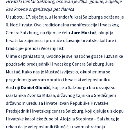
Hrvatski Centar Salzburg, osnovan je 2005. godine, a djeluje
kao krovna organizacija pet članica
U subotu, 17. siječnja, u Henndorfu kraj Salzburga održana je
6. Noć Hrvata. Ova tradicionalna manifestacija Hrvatskog
Centra Salzburg, na čijem je čelu
Jure Mustać
, okuplja
hrvatsku zajednicu i promiče očuvanje hrvatske kulture i
tradicije- prenosi
Večernji list
U ime organizatora, uvodno je sve nazočne goste i uzvanike
pozdravio predsjednik Hrvatskog Centra Salzburg Jure
Mustać. Kako nas je Mustać izvijestio, okupljenima se
prigodnim govorom obratio i hrvatski veleposlanik u
Austriji
Daniel Glunčić
, koji je u Salzburgu bio u svojstvu
izaslanika Zvonka Milasa, državnog tajnika u Središnjem
državnom uredu za Hrvate izvan Republike Hrvatske.
Predsjednik Hrvatskog centra Salzburg. koji djeluje u sklopu
Hrvatske katolićke župe bl. Alojzija Stepinca – Salzburg je
rekao da je veleposlanik Glunčić, u svom obraćanju