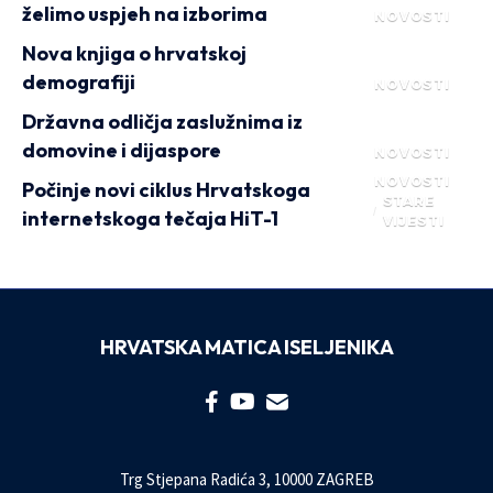
želimo uspjeh na izborima
NOVOSTI
Nova knjiga o hrvatskoj
demografiji
NOVOSTI
Državna odličja zaslužnima iz
domovine i dijaspore
NOVOSTI
NOVOSTI
Počinje novi ciklus Hrvatskoga
STARE
internetskoga tečaja HiT-1
VIJESTI
HRVATSKA MATICA ISELJENIKA
Trg Stjepana Radića 3, 10000 ZAGREB