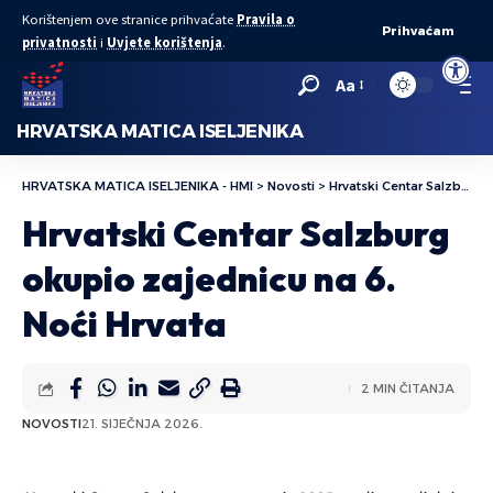
Korištenjem ove stranice prihvaćate
Pravila o
Prihvaćam
privatnosti
i
Uvjete korištenja
.
Open to
Aa
HRVATSKA MATICA ISELJENIKA
HRVATSKA MATICA ISELJENIKA - HMI
>
Novosti
>
Hrvatski Centar Salzburg okupio zajednicu na 6. Noći Hrvata
Hrvatski Centar Salzburg
okupio zajednicu na 6.
Noći Hrvata
2 MIN ČITANJA
NOVOSTI
21. SIJEČNJA 2026.