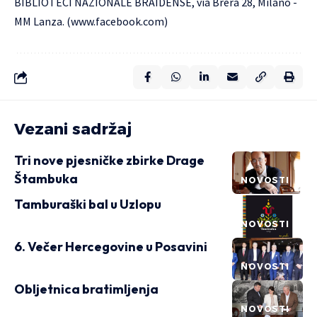
BIBLIOTECI NAZIONALE BRAIDENSE, via Brera 28, Milano -
MM Lanza. (
www.facebook.com
)
Vezani sadržaj
Tri nove pjesničke zbirke Drage
Štambuka
NOVOSTI
Tamburaški bal u Uzlopu
NOVOSTI
6. Večer Hercegovine u Posavini
NOVOSTI
Obljetnica bratimljenja
NOVOSTI