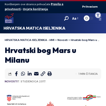
Korištenjem ove stranice prihvaćate
Pravila o
Prihvaćam
privatnosti
i
Uvjete korištenja
.
Open to
Aa
HRVATSKA MATICA ISELJENIKA
HRVATSKA MATICA ISELJENIKA - HMI
>
Novosti
>
Hrvatski bog Mars u Milanu
Hrvatski bog Mars u
Milanu
1 MIN ČITANJA
NOVOSTI
7. STUDENOGA 2017.