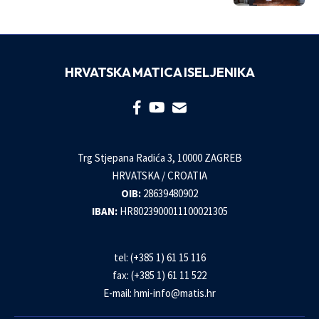
HRVATSKA MATICA ISELJENIKA
Trg Stjepana Radića 3, 10000 ZAGREB
HRVATSKA / CROATIA
OIB:
28639480902
IBAN:
HR8023900011100021305
tel: (+385 1) 61 15 116
fax: (+385 1) 61 11 522
E-mail:
hmi-info@matis.hr