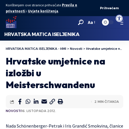
Korištenjem ove stranice prihvaćate
Pravila o
Prihvaćam
privatnosti
i
Uvjete korištenja
.
Open to
Aa
HRVATSKA MATICA ISELJENIKA
HRVATSKA MATICA ISELJENIKA - HMI
>
Novosti
>
Hrvatske umjetnice na izložbi u Meisterschwandenu
Hrvatske umjetnice na
izložbi u
Meisterschwandenu
2 MIN ČITANJA
NOVOSTI
16. LISTOPADA 2012.
Nada Schönenberger-Petrak i Iris Grandić Smokvina, članice