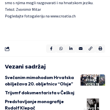
smo s njima mogli razgovarati i na hrvatskom jeziku.
Tekst: Zvonimir Mitar
Pogledajte fotogaleriju na
www.croatia.ch
Vezani sadržaj
NOVOSTI
Svečanim mimohodom Hrvatska
STARE
obilježava 20. obljetnicu “Oluje”
VIJESTI
Trijumf dokumentarista u Češkoj
Predstavljanje monografije
Rudolf Klepač
NOVOSTI