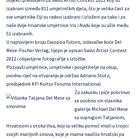
objekti predviđeni za Swiss Artist Contest 2012 koji su
izabrani između 811 umjetničkih djela, što je velika čast za
sve umjetnike čiji su radovi izabrani i izloženi pa tako i za
naše dvije hrvatske umjetnice Iris i Nadu koje su ušle među
51 izabranih.
U najnovijem broju časopisa Futuro, izdavačke kuće Del
Mese-Fischer Verlag, lijepo je opisan Swiss Artist Contest
2012 i objavljene fotografije s izložbe.
Pozvavši umjetnice, umjetnike i posjetitelje na okup,
uvodnu riječ na otvaranju je održao Adriano Stutz,
predsjednik KFI Kultur Foruma International.
Za zakusku i piće pobrinuo
se osobno sin vlasnika
galerije Michael Del Mese
sa suprugom Tatjanom,
Hrvaticom s otoka Visa, koji su veliku pomoć imali u trojici
svojih marljivih sinova, koje je mama naučila hrvatski pa