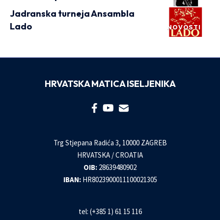
Jadranska turneja Ansambla
Lado
NOVOSTI
HRVATSKA MATICA ISELJENIKA
Trg Stjepana Radića 3, 10000 ZAGREB
HRVATSKA / CROATIA
OIB:
28639480902
IBAN:
HR8023900011100021305
tel: (+385 1) 61 15 116