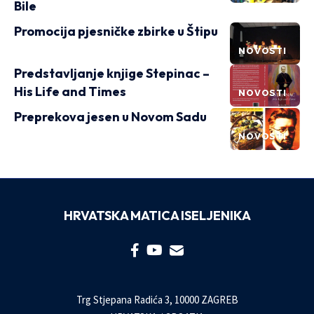
Bile
Promocija pjesničke zbirke u Štipu
NOVOSTI
Predstavljanje knjige Stepinac –
His Life and Times
NOVOSTI
Preprekova jesen u Novom Sadu
NOVOSTI
HRVATSKA MATICA ISELJENIKA
Trg Stjepana Radića 3, 10000 ZAGREB