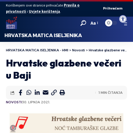
Korištenjem ove stranice prihvaćate
Pravila o
Prihvaćam
privatnosti
i
Uvjete korištenja
.
Open to
Aa
HRVATSKA MATICA ISELJENIKA
HRVATSKA MATICA ISELJENIKA - HMI
>
Novosti
>
Hrvatske glazbene večeri u Baji
Hrvatske glazbene večeri
u Baji
1 MIN ČITANJA
NOVOSTI
30. LIPNJA 2021.