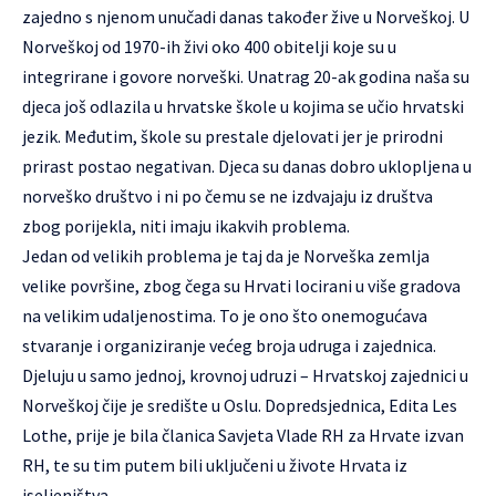
zajedno s njenom unučadi danas također žive u Norveškoj. U
Norveškoj od 1970-ih živi oko 400 obitelji koje su u
integrirane i govore norveški. Unatrag 20-ak godina naša su
djeca još odlazila u hrvatske škole u kojima se učio hrvatski
jezik. Međutim, škole su prestale djelovati jer je prirodni
prirast postao negativan. Djeca su danas dobro uklopljena u
norveško društvo i ni po čemu se ne izdvajaju iz društva
zbog porijekla, niti imaju ikakvih problema.
Jedan od velikih problema je taj da je Norveška zemlja
velike površine, zbog čega su Hrvati locirani u više gradova
na velikim udaljenostima. To je ono što onemogućava
stvaranje i organiziranje većeg broja udruga i zajednica.
Djeluju u samo jednoj, krovnoj udruzi –
Hrvatskoj zajednici u
Norveškoj
čije je središte u Oslu. Dopredsjednica, Edita Les
Lothe, prije je bila članica Savjeta Vlade RH za Hrvate izvan
RH, te su tim putem bili uključeni u živote Hrvata iz
iseljeništva.