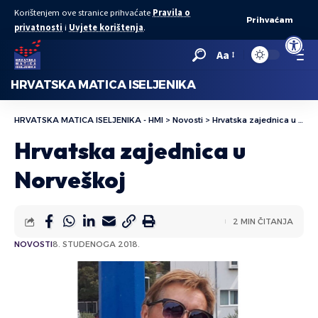
Korištenjem ove stranice prihvaćate
Pravila o
Prihvaćam
privatnosti
i
Uvjete korištenja
.
Open to
Aa
HRVATSKA MATICA ISELJENIKA
HRVATSKA MATICA ISELJENIKA - HMI
>
Novosti
>
Hrvatska zajednica u Norveškoj
Hrvatska zajednica u
Norveškoj
2 MIN ČITANJA
NOVOSTI
8. STUDENOGA 2018.