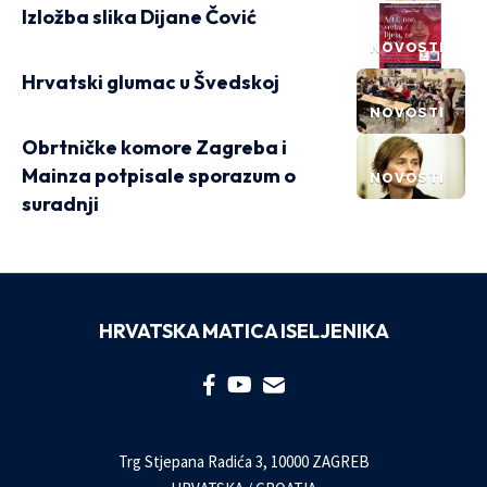
Izložba slika Dijane Čović
NOVOSTI
Hrvatski glumac u Švedskoj
NOVOSTI
Obrtničke komore Zagreba i
Mainza potpisale sporazum o
NOVOSTI
suradnji
HRVATSKA MATICA ISELJENIKA
Trg Stjepana Radića 3, 10000 ZAGREB