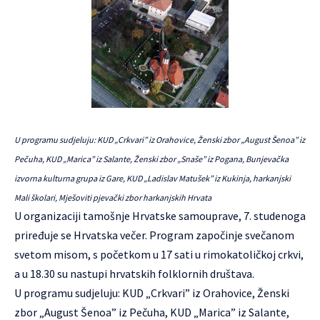
U programu sudjeluju: KUD „Crkvari” iz Orahovice, Ženski zbor „August Šenoa” iz
Pečuha, KUD „Marica” iz Salante, Ženski zbor „Snaše” iz Pogana, Bunjevačka
izvorna kulturna grupa iz Gare, KUD „Ladislav Matušek” iz Kukinja, harkanjski
Mali školari, Mješoviti pjevački zbor harkanjskih Hrvata
U organizaciji tamošnje Hrvatske samouprave, 7. studenoga
priređuje se Hrvatska večer. Program započinje svečanom
svetom misom, s početkom u 17 sati u rimokatoličkoj crkvi,
a u 18.30 su nastupi hrvatskih folklornih društava.
U programu sudjeluju: KUD „Crkvari” iz Orahovice, Ženski
zbor „August Šenoa” iz Pečuha, KUD „Marica” iz Salante,