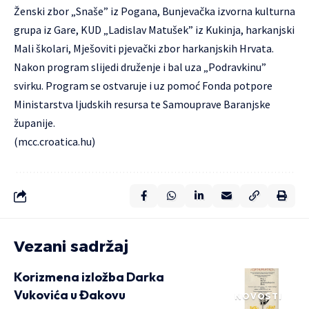
Ženski zbor „Snaše” iz Pogana, Bunjevačka izvorna kulturna
grupa iz Gare, KUD „Ladislav Matušek” iz Kukinja, harkanjski
Mali školari, Mješoviti pjevački zbor harkanjskih Hrvata.
Nakon program slijedi druženje i bal uza „Podravkinu”
svirku. Program se ostvaruje i uz pomoć Fonda potpore
Ministarstva ljudskih resursa te Samouprave Baranjske
županije.
(
mcc.croatica.hu
)
Vezani sadržaj
Korizmena izložba Darka
Vukovića u Đakovu
NOVOSTI