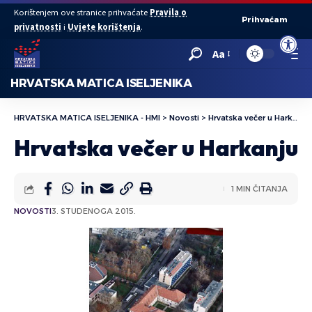
Korištenjem ove stranice prihvaćate
Pravila o
Prihvaćam
privatnosti
i
Uvjete korištenja
.
Open to
Aa
HRVATSKA MATICA ISELJENIKA
HRVATSKA MATICA ISELJENIKA - HMI
>
Novosti
>
Hrvatska večer u Harkanju
Hrvatska večer u Harkanju
1 MIN ČITANJA
NOVOSTI
3. STUDENOGA 2015.