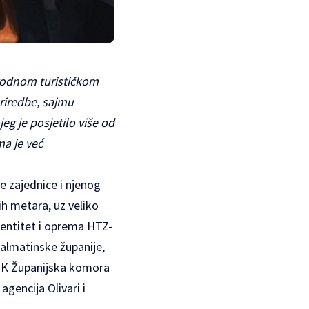
rodnom turističkom
 priredbe, sajmu
g je posjetilo više od
ma je već
e zajednice i njenog
ih metara, uz veliko
identitet i oprema HTZ-
-dalmatinske županije,
HGK Županijska komora
agencija Olivari i