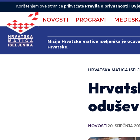
Korištenjem ove stranice prihvaćate
Pravila o privatnosti
i
Uvje
NOVOSTI
PROGRAMI
MEDIJSK
Misija Hrvatske matice iseljenika je očuv
Hrvatske.
HRVATSKA MATICA ISELJ
Hrvatsk
oduševi
NOVOSTI
20. SIJEČNJA 201