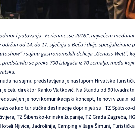
odmor i putovanja „Ferienmesse 2016.“, najvećem međuna
je održan od 14. do 17. siječnja u Beču i dvije specijalizirane
toshow“ i sajmu gastronomskih delicija „Genuss-Welt“, koje
a, predstavilo se preko 700 izlagača iz 70 zemalja, među koji
vatska.
onuda na sajmu predstavljena je nastupom Hrvatske turističk
 je čelu direktor Ranko Vlatković. Na štandu od 90 kvadratn
edstavljen je novi komunikacijski koncept, te novi vizualni 
vatske kao turističke destinacije doprinijeli su i TZ Splitsko
vijera, TZ Šibensko-kninske županije, TZ Grada Zagreba, 
oteli Njivice, Jadrolinija, Camping Village Šimuni, Turistička 
.