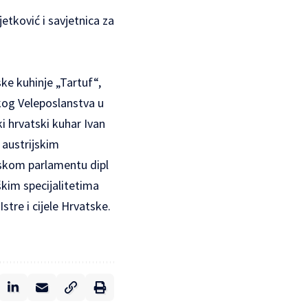
jetković i savjetnica za
ke kuhinje „Tartuf“,
kog Veleposlanstva u
i hrvatski kuhar Ivan
 austrijskim
jskom parlamentu dipl
škim specijalitetima
stre i cijele Hrvatske.