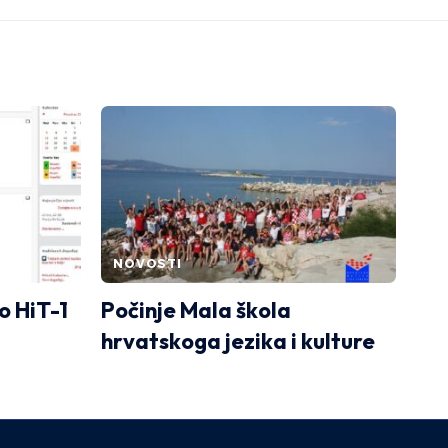
NOVOSTI
o HiT-1
Počinje Mala škola
hrvatskoga jezika i kulture