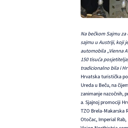
Na bečkom Sajmu za 
sajmu u Austriji, koji 
automobila „Vienna Au
150 tisuća posjetitelj
tradicionalno bila i Hr
Hrvatska turistička p
Ureda u Beču, na čijem
zanimanje nazočnih, pr
a. Sjajnoj promociji Hr
TZO Brela-Makarska Ri
Otočac, Imperial Rab, H
Vision Northistria com