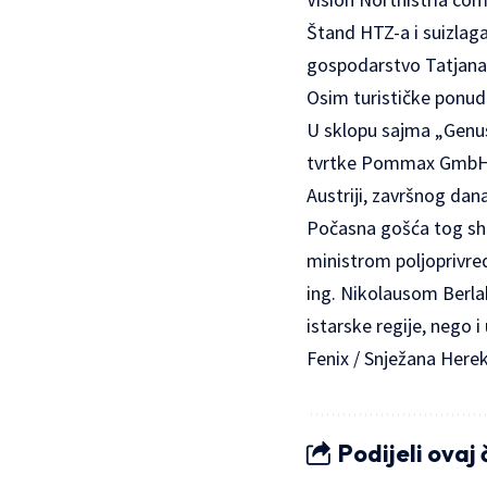
Štand HTZ-a i suizlagač
gospodarstvo Tatjana
Osim turističke ponude
U sklopu sajma „Genuss
tvrtke Pommax GmbH u 
Austriji, završnog dan
Počasna gošća tog show
ministrom poljoprivre
ing. Nikolausom Berlak
istarske regije, nego 
Fenix
/ Snježana Here
Podijeli ovaj