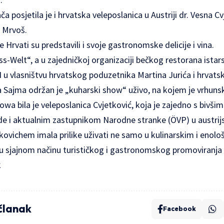
a posjetila je i hrvatska veleposlanica u Austriji dr. Vesna Cv
 Mrvoš.
 Hrvati su predstavili i svoje gastronomske delicije i vina.
-Welt“, a u zajedničkoj organizaciji bečkog restorana istars
vlasništvu hrvatskog poduzetnika Martina Jurića i hrvats
a Sajma održan je „kuharski show“ uživo, na kojem je vrhunsk
a bila je veleposlanica Cvjetković, koja je zajedno s bivšim
de i aktualnim zastupnikom Narodne stranke (ÖVP) u austri
ovichem imala prilike uživati ne samo u kulinarskim i enolo
i u sjajnom načinu turističkog i gastronomskog promoviranja I
k
 članak
Facebook