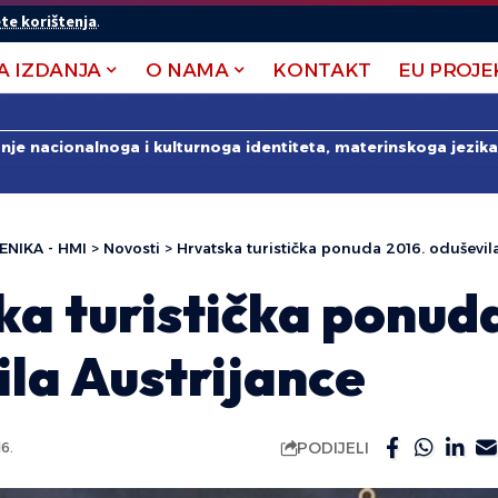
te korištenja
.
A IZDANJA
O NAMA
KONTAKT
EU PROJE
anje nacionalnoga i kulturnoga identiteta, materinskoga jezika 
ENIKA - HMI
>
Novosti
>
Hrvatska turistička ponuda 2016. oduševil
a turistička ponud
la Austrijance
PODIJELI
6.