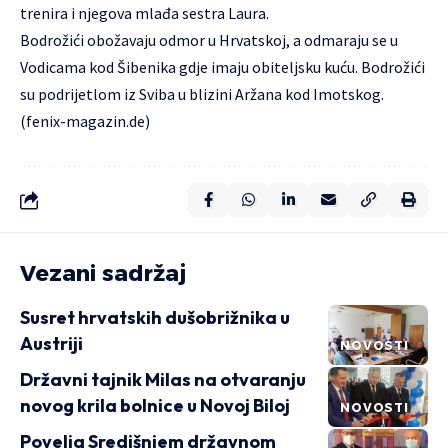
trenira i njegova mlađa sestra Laura.
Bodrožići obožavaju odmor u Hrvatskoj, a odmaraju se u
Vodicama kod Šibenika gdje imaju obiteljsku kuću. Bodrožići
su podrijetlom iz Sviba u blizini Aržana kod Imotskog.
(
fenix-magazin.de
)
Vezani sadržaj
Susret hrvatskih dušobrižnika u
Austriji
NOVOSTI
Državni tajnik Milas na otvaranju
novog krila bolnice u Novoj Biloj
NOVOSTI
Povelja Središnjem državnom