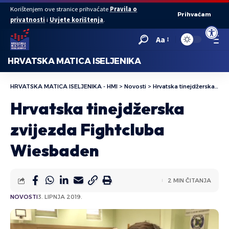
Korištenjem ove stranice prihvaćate
Pravila o
Prihvaćam
privatnosti
i
Uvjete korištenja
.
Open to
Aa
HRVATSKA MATICA ISELJENIKA
HRVATSKA MATICA ISELJENIKA - HMI
>
Novosti
>
Hrvatska tinejdžerska zvijezda Fightcluba Wiesbaden
Hrvatska tinejdžerska
zvijezda Fightcluba
Wiesbaden
2 MIN ČITANJA
NOVOSTI
3. LIPNJA 2019.