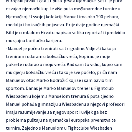
europski prvak i čak 11 puta prvak Njemačke. Šest je puta
osvajao njemački kup te više puta međunarodne turnire u
Njemačkoj. U svojoj kolekciji Manuel ima oko 200 pehara,
medalja i boksačkih pojaseva. Prije dvije godine njemački
Bild je o mladom Hrvatu napisao veliku reportaži i predvidio
mu sjajnu borilačku karijeru.
-Manuel je počeo trenirati sa tri godine. Vidjevši kako ja
treniram i udaram u boksačku vreću, kopirao je moje
pokrete i udarao u moju vreću. Kad sam to vidio, kupio sam
mu dječju boksačku vreću i tako je sve počelo, priča nam
Manuelov otac Marko Bodrožić koji se i sam bavio tim
sportom. Danas je Marko Manuelov trener u Fightclub
Wiesbaden u kojem s Manuelom trenura 6 puta tjedno.
Manuel pohađa gimnaziju u Wiesbadenu a njegovi profesori
imaju razumijevanje za njegov sport i uvijek ga bez
problema puštaju na njemačka i europska prvenstva te
turnire. Zajedno s Manuelom u Fightclubu Wiesbaden