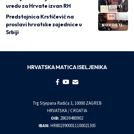
uredu za Hrvate izvan RH
NOVOSTI
Predstojnica Krstičević na
proslavi hrvatske zajednice u
NOVOSTI
Srbiji
HRVATSKA MATICA ISELJENIKA
Trg Stjepana Radića 3, 10000 ZAGREB
HRVATSKA / CROATIA
OIB:
28639480902
IBAN:
HR8023900011100021305