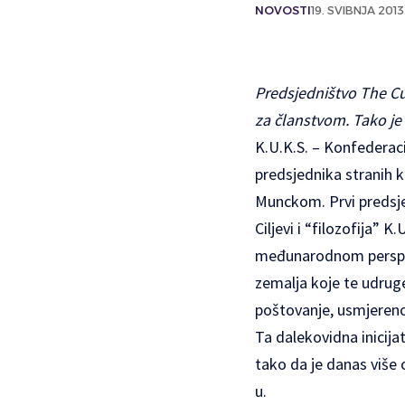
NOVOSTI
19. SVIBNJA 2013
Predsjedništvo The Cul
za članstvom. Tako je 
K.U.K.S. – Konfederaci
predsjednika stranih
Munckom. Prvi predsjed
Ciljevi i “filozofija” 
međunarodnom perspekt
zemalja koje te udruge
poštovanje, usmjereno 
Ta dalekovidna inicijat
tako da je danas više 
u.