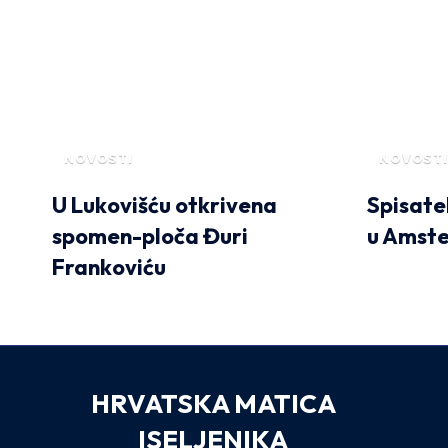
NOVOSTI
NOVOSTI
U Lukovišću otkrivena
Spisate
spomen-ploča Đuri
u Amst
Frankoviću
HRVATSKA MATICA
ISELJENIKA