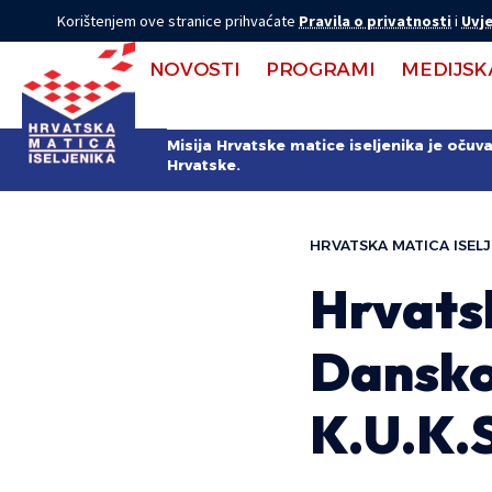
Korištenjem ove stranice prihvaćate
Pravila o privatnosti
i
Uvje
NOVOSTI
PROGRAMI
MEDIJSK
Misija Hrvatske matice iseljenika je očuv
Hrvatske.
HRVATSKA MATICA ISELJ
Hrvats
Danskoj
K.U.K.