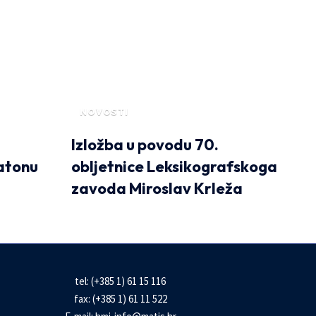
NOVOSTI
Izložba u povodu 70.
atonu
obljetnice Leksikografskoga
zavoda Miroslav Krleža
tel: (+385 1) 61 15 116
fax: (+385 1) 61 11 522