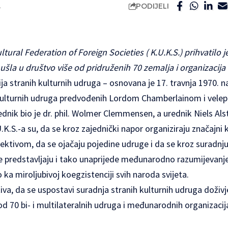
PODIJELI
.
tural Federation of Foreign Societies ( K.U.K.S.) prihvatilo
ušla u društvo više od pridruženih 70 zemalja i organizacija
ja stranih kulturnih udruga – osnovana je 17. travnja 1970. na
 kulturnih udruga predvođenih Lordom Chamberlainom i vele
nik bio je dr. phil. Wolmer Clemmensen, a urednik Niels Alst
K.U.K.S.-a su, da se kroz zajednički napor organiziraju značajni
ivom, da se ojačaju pojedine udruge i da se kroz suradnju 
 predstavljaju i tako unaprijede međunarodno razumijevanje, 
ka miroljubivoj koegzistenciji svih naroda svijeta.
iva, da se uspostavi suradnja stranih kulturnih udruga doživje
od 70 bi- i multilateralnih udruga i međunarodnih organizacij