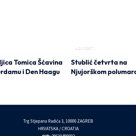
NOVOSTI
ljica Tomica Šćavina
Stublić četvrta na
erdamu i Den Haagu
Njujorškom polumar
Trg Stjepana Radića 3, 10000 ZAGREB
HRVATSKA / CROATIA