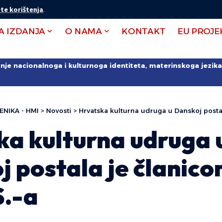
te korištenja
.
A IZDANJA
O NAMA
KONTAKT
EU PROJE
anje nacionalnoga i kulturnoga identiteta, materinskoga jezika 
ENIKA - HMI
>
Novosti
>
Hrvatska kulturna udruga u Danskoj postal
ka kulturna udruga 
 postala je članic
S.-a