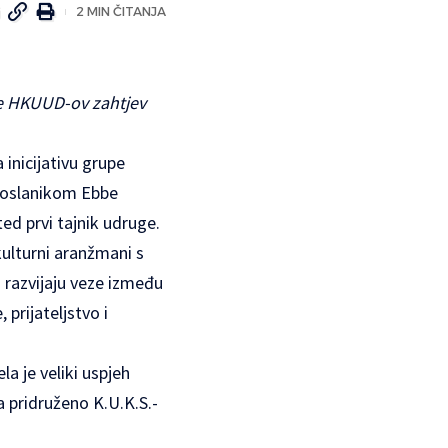
2 MIN ČITANJA
 je HKUUD-ov zahtjev
 inicijativu grupe
poslanikom Ebbe
ed prvi tajnik udruge.
 kulturni aranžmani s
razvijaju veze između
prijateljstvo i
la je veliki uspjeh
a pridruženo K.U.K.S.-