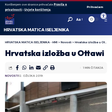
Korištenjem ove stranice prihvaćate
Pravila o
Prihvaćam
privatnosti
i
Uvjete korištenja
.
Open to
Aa
HRVATSKA MATICA ISELJENIKA
HRVATSKA MATICA ISELJENIKA - HMI
>
Novosti
>
Hrvatska izložba u Ottawi
Hrvatska izložba u Ottawi
1 MIN ČITANJA
NOVOSTI
12. OŽUJKA 2019.