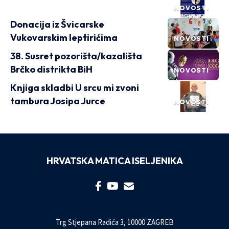
NOVOSTI
Donacija iz Švicarske
Vukovarskim leptirićima
NOVOSTI
38. Susret pozorišta/kazališta
Brčko distrikta BiH
NOVOSTI
Knjiga skladbi U srcu mi zvoni
tambura Josipa Jurce
NOVOSTI
HRVATSKA MATICA ISELJENIKA
Trg Stjepana Radića 3, 10000 ZAGREB