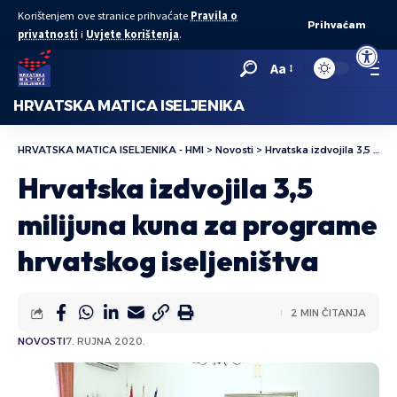
Korištenjem ove stranice prihvaćate
Pravila o
Prihvaćam
privatnosti
i
Uvjete korištenja
.
Open to
Aa
HRVATSKA MATICA ISELJENIKA
HRVATSKA MATICA ISELJENIKA - HMI
>
Novosti
>
Hrvatska izdvojila 3,5 milijuna kuna za programe hrvatskog iseljeništva
Hrvatska izdvojila 3,5
milijuna kuna za programe
hrvatskog iseljeništva
2 MIN ČITANJA
NOVOSTI
7. RUJNA 2020.