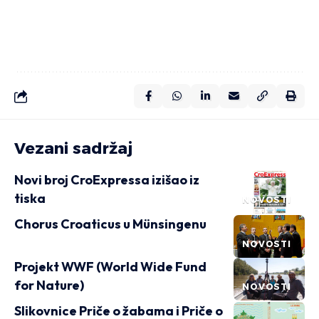
Vezani sadržaj
Novi broj CroExpressa izišao iz
tiska
NOVOSTI
Chorus Croaticus u Münsingenu
NOVOSTI
Projekt WWF (World Wide Fund
for Nature)
NOVOSTI
Slikovnice Priče o žabama i Priče o