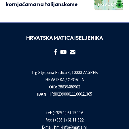
kornjačama na talijanskome
NOVOSTI
HRVATSKA MATICA ISELJENIKA
Trg Stjepana Radića 3, 10000 ZAGREB
HRVATSKA / CROATIA
OIB:
28639480902
IBAN:
HR8023900011100021305
tel: (+385 1) 61 15 116
fax: (+385 1) 61 11 522
E-mail:
hmi-info@matis.hr