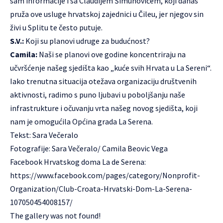
sam informacije i sa Claudijem Šimunovićem, koji danas
pruža ove usluge hrvatskoj zajednici u Čileu, jer njegov sin
živi u Splitu te često putuje.
S.V.:
Koji su planovi udruge za budućnost?
Camila:
Naši se planovi ove godine koncentriraju na
učvršćenje našeg sjedišta kao „kuće svih Hrvata u La Sereni“.
Iako trenutna situacija otežava organizaciju društvenih
aktivnosti, radimo s puno ljubavi u poboljšanju naše
infrastrukture i očuvanju vrta našeg novog sjedišta, koji
nam je omogućila Općina grada La Serena.
Tekst: Sara Večeralo
Fotografije: Sara Večeralo/ Camila Beovic Vega
Facebook Hrvatskog doma La de Serena:
https://www.facebook.com/pages/category/Nonprofit-
Organization/Club-Croata-Hrvatski-Dom-La-Serena-
107050454008157/
The gallery was not found!