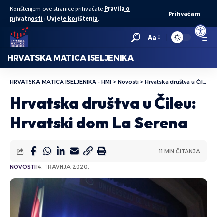
Korištenjem ove stranice prihvaćate
Pravila o
Prihvaćam
privatnosti
i
Uvjete korištenja
.
Open to
Aa
HRVATSKA MATICA ISELJENIKA
HRVATSKA MATICA ISELJENIKA - HMI
>
Novosti
>
Hrvatska društva u Čileu: Hrvatski dom La Serena
Hrvatska društva u Čileu:
Hrvatski dom La Serena
11 MIN ČITANJA
NOVOSTI
14. TRAVNJA 2020.