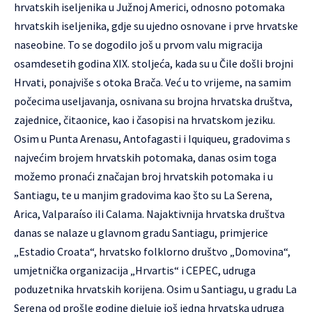
hrvatskih iseljenika u Južnoj Americi, odnosno potomaka
hrvatskih iseljenika, gdje su ujedno osnovane i prve hrvatske
naseobine. To se dogodilo još u prvom valu migracija
osamdesetih godina XIX. stoljeća, kada su u Čile došli brojni
Hrvati, ponajviše s otoka Brača. Već u to vrijeme, na samim
počecima useljavanja, osnivana su brojna hrvatska društva,
zajednice, čitaonice, kao i časopisi na hrvatskom jeziku.
Osim u Punta Arenasu, Antofagasti i Iquiqueu, gradovima s
najvećim brojem hrvatskih potomaka, danas osim toga
možemo pronaći značajan broj hrvatskih potomaka i u
Santiagu, te u manjim gradovima kao što su La Serena,
Arica, Valparaíso ili Calama. Najaktivnija hrvatska društva
danas se nalaze u glavnom gradu Santiagu, primjerice
„Estadio Croata“, hrvatsko folklorno društvo „Domovina“,
umjetnička organizacija „Hrvartis“ i CEPEC, udruga
poduzetnika hrvatskih korijena. Osim u Santiagu, u gradu La
Serena od prošle godine djeluje još jedna hrvatska udruga