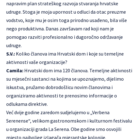
napravim plan strateškog razvoja stvaranja hrvatske
udruge. Stoga je moja upornost u odluci da otac preuzme
vodstvo, koje mu je osim toga prirodno usađeno, bila više
nego produktivna. Danas završavam rad koji nam je
pomogao razviti profesionalno i dugoročno održavanje
udruge.
S.V.:
Koliko članova ima Hrvatski dom i koje su temeljne
aktivnosti vaše organizacije?
Camila:
Hrvatski dom ima 120 članova. Temeljne aktivnosti
su mjesečni sastanci na kojima se upoznajemo, dijelimo
iskustva, pružamo dobrodošlicu novim članovima i
organiziramo aktivnosti te prenosimo informacije o
odlukama direktive.
Već dvije godine zaredom sudjelujemo u „Verbena
Serenense“, velikom gastronomskom i kulturnom festivalu
u organizaciji grada La Serena. Obe godine smo osvojili
mjesto najboljeg izlagača migrantske kolonije.