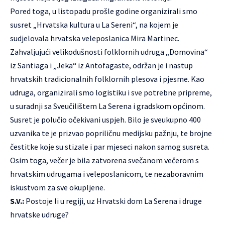
Pored toga, u listopadu prošle godine organizirali smo
susret „Hrvatska kultura u La Sereni“, na kojem je
sudjelovala hrvatska veleposlanica Mira Martinec.
Zahvaljujući velikodušnosti folklornih udruga „Domovina“
iz Santiaga i „Jeka“ iz Antofagaste, održan je i nastup
hrvatskih tradicionalnih folklornih plesova i pjesme. Kao
udruga, organizirali smo logistiku i sve potrebne pripreme,
u suradnji sa Sveučilištem La Serena i gradskom općinom.
Susret je polučio očekivani uspjeh. Bilo je sveukupno 400
uzvanika te je prizvao popriličnu medijsku pažnju, te brojne
čestitke koje su stizale i par mjeseci nakon samog susreta.
Osim toga, večer je bila zatvorena svečanom večerom s
hrvatskim udrugama i veleposlanicom, te nezaboravnim
iskustvom za sve okupljene.
S.V.:
Postoje li u regiji, uz Hrvatski dom La Serena i druge
hrvatske udruge?