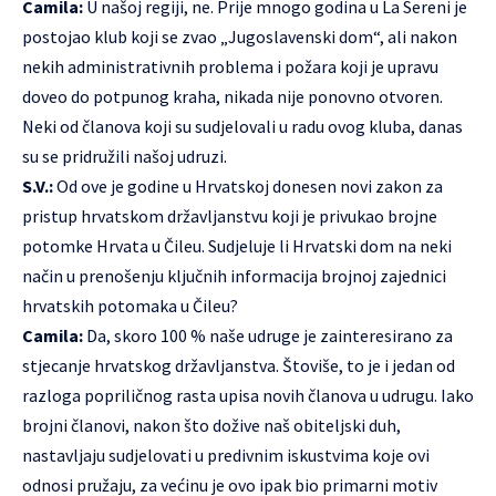
Camila:
U našoj regiji, ne. Prije mnogo godina u La Sereni je
postojao klub koji se zvao „Jugoslavenski dom“, ali nakon
nekih administrativnih problema i požara koji je upravu
doveo do potpunog kraha, nikada nije ponovno otvoren.
Neki od članova koji su sudjelovali u radu ovog kluba, danas
su se pridružili našoj udruzi.
S.V.:
Od ove je godine u Hrvatskoj donesen novi zakon za
pristup hrvatskom državljanstvu koji je privukao brojne
potomke Hrvata u Čileu. Sudjeluje li Hrvatski dom na neki
način u prenošenju ključnih informacija brojnoj zajednici
hrvatskih potomaka u Čileu?
Camila:
Da, skoro 100 % naše udruge je zainteresirano za
stjecanje hrvatskog državljanstva. Štoviše, to je i jedan od
razloga popriličnog rasta upisa novih članova u udrugu. Iako
brojni članovi, nakon što dožive naš obiteljski duh,
nastavljaju sudjelovati u predivnim iskustvima koje ovi
odnosi pružaju, za većinu je ovo ipak bio primarni motiv