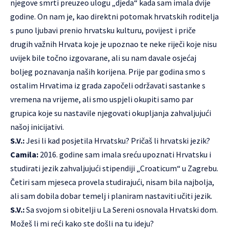
njegove smrti preuzeo ulogu „djeda“ kada sam imala dvije
godine. On nam je, kao direktni potomak hrvatskih roditelja
s puno ljubavi prenio hrvatsku kulturu, povijest i priče
drugih važnih Hrvata koje je upoznao te neke riječi koje nisu
uvijek bile točno izgovarane, ali su nam davale osjećaj
boljeg poznavanja naših korijena. Prije par godina smo s
ostalim Hrvatima iz grada započeli održavati sastanke s
vremena na vrijeme, ali smo uspjeli okupiti samo par
grupica koje su nastavile njegovati okupljanja zahvaljujući
našoj inicijativi.
S.V.:
Jesi li kad posjetila Hrvatsku? Pričaš li hrvatski jezik?
Camila:
2016. godine sam imala sreću upoznati Hrvatsku i
studirati jezik zahvaljujući stipendiji „Croaticum“ u Zagrebu.
Četiri sam mjeseca provela studirajući, nisam bila najbolja,
ali sam dobila dobar temelj i planiram nastaviti učiti jezik.
S.V.:
Sa svojom si obitelji u La Sereni osnovala Hrvatski dom.
Možeš li mi reći kako ste došli na tu ideju?