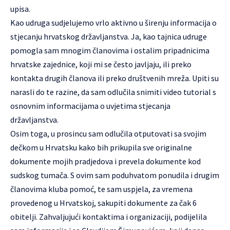
upisa.
Kao udruga sudjelujemo vrlo aktivno u širenju informacija o
stjecanju hrvatskog državljanstva. Ja, kao tajnica udruge
pomogla sam mnogim članovima i ostalim pripadnicima
hrvatske zajednice, koji mi se često javljaju, ili preko
kontakta drugih članova ili preko društvenih mreža. Upiti su
narasli do te razine, da sam odlučila snimiti video tutorial s
osnovnim informacijama o uvjetima stjecanja
državljanstva.
Osim toga, u prosincu sam odlučila otputovati sa svojim
dečkom u Hrvatsku kako bih prikupila sve originalne
dokumente mojih pradjedova i prevela dokumente kod
sudskog tumača. S ovim sam poduhvatom ponudila i drugim
članovima kluba pomoć, te sam uspjela, za vremena
provedenog u Hrvatskoj, sakupiti dokumente za čak 6
obitelji. Zahvaljujući kontaktima i organizaciji, podijelila