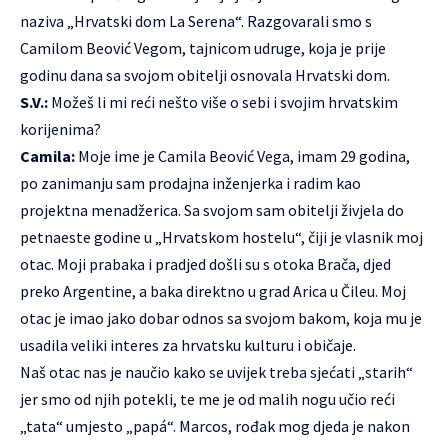
naziva „Hrvatski dom La Serena“. Razgovarali smo s
Camilom Beović Vegom, tajnicom udruge, koja je prije
godinu dana sa svojom obitelji osnovala Hrvatski dom.
S.V.:
Možeš li mi reći nešto više o sebi i svojim hrvatskim
korijenima?
Camila:
Moje ime je Camila Beović Vega, imam 29 godina,
po zanimanju sam prodajna inženjerka i radim kao
projektna menadžerica. Sa svojom sam obitelji živjela do
petnaeste godine u „Hrvatskom hostelu“, čiji je vlasnik moj
otac. Moji prabaka i pradjed došli su s otoka Brača, djed
preko Argentine, a baka direktno u grad Arica u Čileu. Moj
otac je imao jako dobar odnos sa svojom bakom, koja mu je
usadila veliki interes za hrvatsku kulturu i običaje.
Naš otac nas je naučio kako se uvijek treba sjećati „starih“
jer smo od njih potekli, te me je od malih nogu učio reći
„tata“ umjesto „papá“. Marcos, rođak mog djeda je nakon