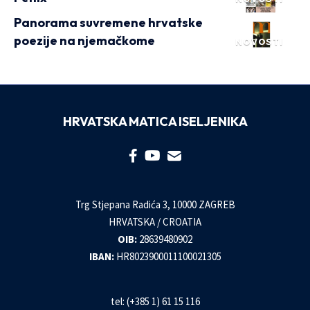
Panorama suvremene hrvatske
poezije na njemačkome
NOVOSTI
HRVATSKA MATICA ISELJENIKA
Trg Stjepana Radića 3, 10000 ZAGREB
HRVATSKA / CROATIA
OIB:
28639480902
IBAN:
HR8023900011100021305
tel: (+385 1) 61 15 116