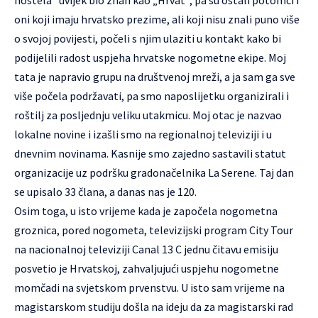
hostela“ uvijek bio znan kao „Hrvat“, pa su ostali potomci i
oni koji imaju hrvatsko prezime, ali koji nisu znali puno više
o svojoj povijesti, počeli s njim ulaziti u kontakt kako bi
podijelili radost uspjeha hrvatske nogometne ekipe. Moj
tata je napravio grupu na društvenoj mreži, a ja sam ga sve
više počela podržavati, pa smo naposlijetku organizirali i
roštilj za posljednju veliku utakmicu. Moj otac je nazvao
lokalne novine i izašli smo na regionalnoj televiziji i u
dnevnim novinama. Kasnije smo zajedno sastavili statut
organizacije uz podršku gradonačelnika La Serene. Taj dan
se upisalo 33 člana, a danas nas je 120.
Osim toga, u isto vrijeme kada je započela nogometna
groznica, pored nogometa, televizijski program City Tour
na nacionalnoj televiziji Canal 13 C jednu čitavu emisiju
posvetio je Hrvatskoj, zahvaljujući uspjehu nogometne
momčadi na svjetskom prvenstvu. U isto sam vrijeme na
magistarskom studiju došla na ideju da za magistarski rad