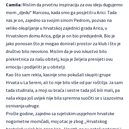
Camila:
Mislim da prvotnu inspiraciju za ovu ideju dugujemo
mom „djedu“ Marcosu, kada smo ga posjetili u Arici. Tada
nas je on, zajedno sa svojim sinom Pedrom, pozvao na
veliko okupljanje u hrvatskoj zajednici grada Arica, u
Hrvatskom domu Arica, gdje je on bio predsjednik. Bio je
jako ponosan što je mogao donirati prostor za klub i što je
društvo bilo neovisno. Mislim da je ovo iskustvo bilo
prekretnica za našu obitelj, koja je željela prenijeti ovu
emociju i podijeliti je u obitelji.
Kao što sam rekla, kasnije smo pokušali skupiti grupe
Hrvata u La Sereni, ali to nije bilo više od par roštilja. Ja sam
tada studirala, a moji su braća i sestre tada još bili mali, pa
naša ekipa još uvijek nije bila spremna suočiti se s izazovima
osnivanja udruge.
Prošle godine, zajedno sa svjetskim uspjehom hrvatske
nogometne momčadi, moj otac je zbog „Hrvatskog