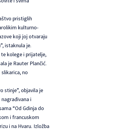
sovite i svima
tvo pristiglih
arolikim kulturno-
zove koji joj otvaraju
 istaknula je.
te kolege i prijatelje,
la je Rauter Plančić.
 slikarica, no
 stinje”, objavila je
 nagrađivana i
jesama “Od Gdinja do
skom i francuskom
rizu i na Hvaru. Izložba