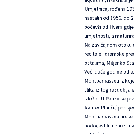
Umjetnica
, rođena 193
nastalih od 1956. do 2
počevši od Hvara gdje 
umjetnosti, a maturira
Na zavičajnom otoku do
recitale i dramske pre
ostalima, Miljenko Stan
Već iduće godine odlazi
Montparnasseu iz koje 
slika iz tog razdoblja
izložbi. U Parizu se p
Rauter Plančić podsjeć
Montparnassea preselil
hodočastili u Pariz i n