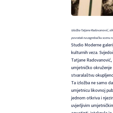
Izložba Tatjane Radovanović, slika
povratak na zagrebačku scenu n
Studio Moderne galerij
kulturnih veza. Svjed
Tatjane Radovanović, sl
umjetničko okruženje P
stvaralaštvu okupljen
Ta izložba ne samo da
umjetnicu likovnoj pub
jednom otkriva i njezi
uvjerljivim umjetnički
aquatinti, istaknula j