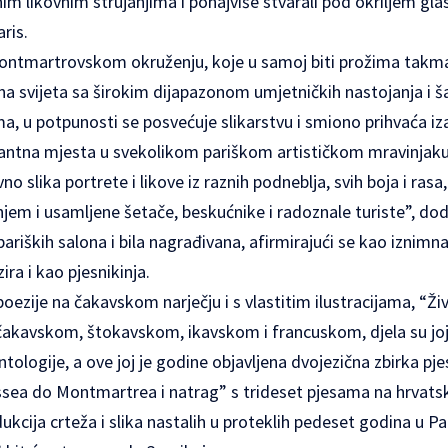
im likovnim strujanjima i ponajviše stvarali pod okriljem gla
ris.
ntmartrovskom okruženju, koje u samoj biti prožima takmaš
na svijeta sa širokim dijapazonom umjetničkih nastojanja i š
, u potpunosti se posvećuje slikarstvu i smiono prihvaća iza
vantna mjesta u svekolikom pariškom artističkom mravinjaku”,
 slika portrete i likove iz raznih podneblja, svih boja i rasa, 
em i usamljene šetače, beskućnike i radoznale turiste”, doda
pariških salona i bila nagrađivana, afirmirajući se kao iznimna
ira i kao pjesnikinja.
oezije na čakavskom narječju i s vlastitim ilustracijama, “Živo
 čakavskom, štokavskom, ikavskom i francuskom, djela su joj
ntologije, a ove joj je godine objavljena dvojezična zbirka p
ssea do Montmartrea i natrag” s trideset pjesama na hrvat
ukcija crteža i slika nastalih u proteklih pedeset godina u Pa