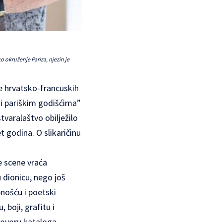
o okruženje Pariza, njezin je
te hrvatsko-francuskih
 i pariškim godišćima”
stvaralaštvo obilježilo
 godina. O slikaričinu
e scene vraća
u dionicu, nego još
bnošću i poetski
boji, grafitu i
govoru kataloga.