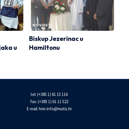
NOVOSTI
Biskup Jezerinac u
aka u
Hamiltonu
tel: (+385 1) 61 15 116
fax: (+385 1) 61 11 522
E-mail:
hmi-info@matis.hr