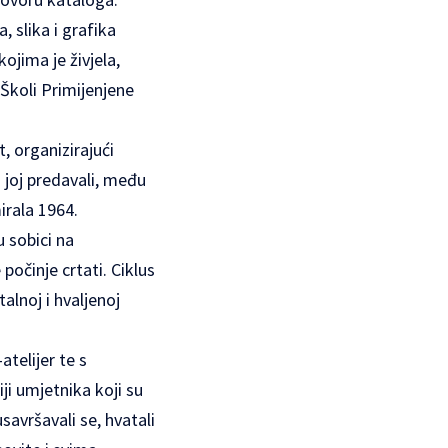
, slika i grafika
ojima je živjela,
 Školi Primijenjene
, organizirajući
 joj predavali, među
irala 1964.
u sobici na
počinje crtati. Ciklus
alnoj i hvaljenoj
telijer te s
ji umjetnika koji su
savršavali se, hvatali