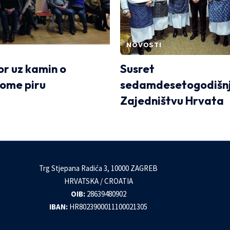
NOVOSTI
r uz kamin o
Susret
ome piru
sedamdesetogodišnj
Zajedništvu Hrvata
Trg Stjepana Radića 3, 10000 ZAGREB
HRVATSKA / CROATIA
OIB:
28639480902
IBAN:
HR8023900011100021305