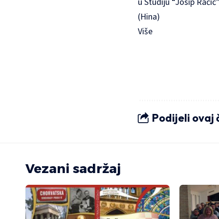
u Studiju “Josip Račić”
(Hina)
Više
Podijeli ovaj
Vezani sadržaj