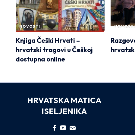
NOVOSTI
NOVOSTI
Knjiga Češki Hrvati –
Razgovo
hrvatski tragovi u Češkoj
hrvatsk
dostupna online
HRVATSKA MATICA
ISELJENIKA