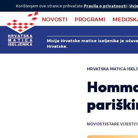
Korištenjem ove stranice prihvaćate
Pravila o privatnosti
i
Uvje
NOVOSTI
PROGRAMI
MEDIJSK
Misija Hrvatske matice iseljenika je očuv
Hrvatske.
HRVATSKA MATICA ISELJ
Hommag
parišk
NOVOSTI
STARE VIJESTI
1