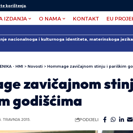
te korištenja
.
A IZDANJA
O NAMA
KONTAKT
EU PROJE
anje nacionalnoga i kulturnoga identiteta, materinskoga jezika 
ENIKA - HMI
>
Novosti
>
Hommage zavičajnom stinju i pariškim g
e zavičajnom stinj
im godišćima
PODIJELI
6. TRAVNJA 2015.