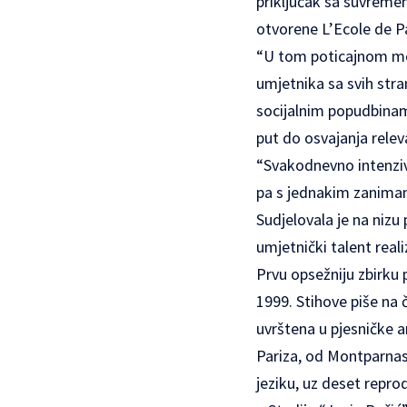
priključak sa suvremen
otvorene L’Ecole de Pa
“U tom poticajnom mo
umjetnika sa svih stra
socijalnim popudbinama
put do osvajanja rele
“Svakodnevno intenzivno
pa s jednakim zanimanj
Sudjelovala je na nizu 
umjetnički talent realiz
Prvu opsežniju zbirku p
1999. Stihove piše na
uvrštena u pjesničke a
Pariza, od Montparna
jeziku, uz deset reprod