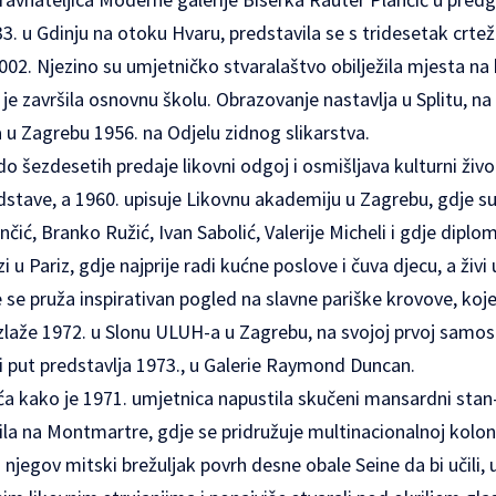
3. u Gdinju na otoku Hvaru, predstavila se s tridesetak crteža
002. Njezino su umjetničko stvaralaštvo obilježila mjesta na k
je završila osnovnu školu. Obrazovanje nastavlja u Splitu, na
 u Zagrebu 1956. na Odjelu zidnog slikarstva.
 šezdesetih predaje likovni odgoj i osmišljava kulturni život
dstave, a 1960. upisuje Likovnu akademiju u Zagrebu, gdje su
čić, Branko Ružić, Ivan Sabolić, Valerije Micheli i gdje diplom
 u Pariz, gdje najprije radi kućne poslove i čuva djecu, a živi 
se pruža inspirativan pogled na slavne pariške krovove, koje 
 izlaže 1972. u Slonu ULUH-a u Zagrebu, na svojoj prvoj samost
rvi put predstavlja 1973., u Galerie Raymond Duncan.
a kako je 1971. umjetnica napustila skučeni mansardni stan-a
a na Montmartre, gdje se pridružuje multinacionalnoj koloni
a njegov mitski brežuljak povrh desne obale Seine da bi učili, u