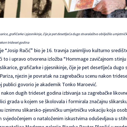
rice, grafičarke i pjesnikinje, čije je pet desetljeća dugo stvaralaštvo obilježilo umjetničk
akon trideset godina
e “Josip Račić” bio je 16. travnja zanimljivo kulturno središ
oči to i upravo otvorena izložba “Hommage zavičajnom stinju
ikarice, grafičarke i pjesnikinje, čije je pet desetljeća dugo 
ariza, njezin je povratak na zagrebačku scenu nakon trideset
oj publici govorio je akademik Tonko Maroević.
 nakon dugih trideset godina izbivanja sa zagrebačke likovn
lici grada u kojem se školovala i formirala značajnu slikarsk
nu iznimnu slikarsko-pjesničku umjetničku vokaciju koja oso
m svjedočenjem o nataloženim iskustvima oduševljava u stihu, 
e ravnateljica Moderne galerije Biserka Rauter Plančić u pred