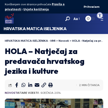
Korištenjem ove stranice prihvaćate
Pravila o
Prihvaćam
privatnosti
i
Uvjete korištenja
.
Open to
Aa
HRVATSKA MATICA ISELJENIKA
HRVATSKA MATICA ISELJENIKA - HMI
>
Novosti
>
HOLA – Natječaj za predavača hrvatskog jezika i kulture
HOLA – Natječaj za
predavača hrvatskog
jezika i kulture
2 MIN ČITANJA
NOVOSTI
STARE VIJESTI
1. SIJEČNJA 2014.