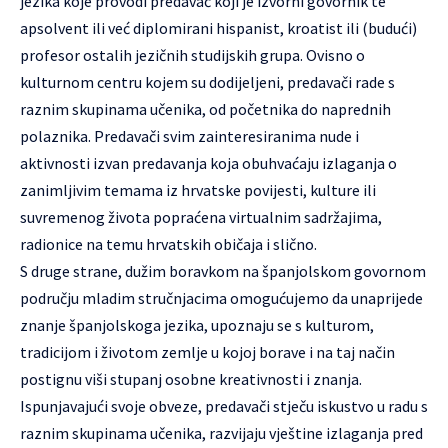
jezika koje provodi predavač koji je izvorni govornik te
apsolvent ili već diplomirani hispanist, kroatist ili (budući)
profesor ostalih jezičnih studijskih grupa. Ovisno o
kulturnom centru kojem su dodijeljeni, predavači rade s
raznim skupinama učenika, od početnika do naprednih
polaznika. Predavači svim zainteresiranima nude i
aktivnosti izvan predavanja koja obuhvaćaju izlaganja o
zanimljivim temama iz hrvatske povijesti, kulture ili
suvremenog života popraćena virtualnim sadržajima,
radionice na temu hrvatskih običaja i slično.
S druge strane, dužim boravkom na španjolskom govornom
području mladim stručnjacima omogućujemo da unaprijede
znanje španjolskoga jezika, upoznaju se s kulturom,
tradicijom i životom zemlje u kojoj borave i na taj način
postignu viši stupanj osobne kreativnosti i znanja.
Ispunjavajući svoje obveze, predavači stječu iskustvo u radu s
raznim skupinama učenika, razvijaju vještine izlaganja pred