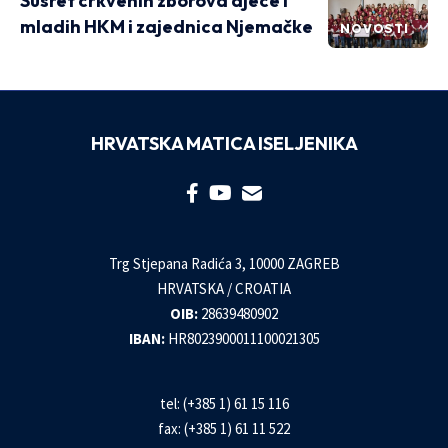
Susret crkvenih zborova djece i
mladih HKM i zajednica Njemačke
NOVOSTI
HRVATSKA MATICA ISELJENIKA
Trg Stjepana Radića 3, 10000 ZAGREB
HRVATSKA / CROATIA
OIB:
28639480902
IBAN:
HR8023900011100021305
tel: (+385 1) 61 15 116
fax: (+385 1) 61 11 522