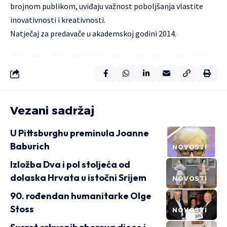
brojnom publikom, uviđaju važnost poboljšanja vlastite
inovativnosti i kreativnosti.
Natječaj za predavače u akademskoj godini 2014.
Vezani sadržaj
U Pittsburghu preminula Joanne
Baburich
NOVOSTI
Izložba Dva i pol stoljeća od
dolaska Hrvata u istočni Srijem
NOVOSTI
90. rođendan humanitarke Olge
Stoss
NOVOSTI