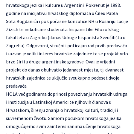
hrvatskoga jezika i kulture u Argentini. Pokrenut je 1998.
godine na inicijativu hrvatskog diplomata u Čileu Pabla
Sota Bogdanića i pok.počasne konzulice RH u Rosariju Lucije
Zizich te nekolicine studenata hispanistike Filozofskog
fakulteta u Zagrebu (danas Udruge hispanista Sveučilišta u
Zagrebu). Odgovorni, stručni i poticajan rad prvih predavača
izazvao je veliki interes hrvatske zajednice te se projekt vrlo
brzo širi i u druge argentinske gradove. Ovaj je vrijedni
projekt do danas obuhvatio jedanaest mjesta, tj. dvanaest
hrvatskih zajednica te uključio sveukupno pedeset dvoje
predavača.
HOLA već godinama doprinosi povezivanju hrvatskih udruga
i institucija u Latinskoj Americi te njihovih članova s
Hrvatskom, širenju znanja o hrvatskoj kulturi, tradiciji i
suvremenom životu. Samom podukom hrvatskoga jezika
omogućujemo svim zainteresiranima učenje hrvatskoga