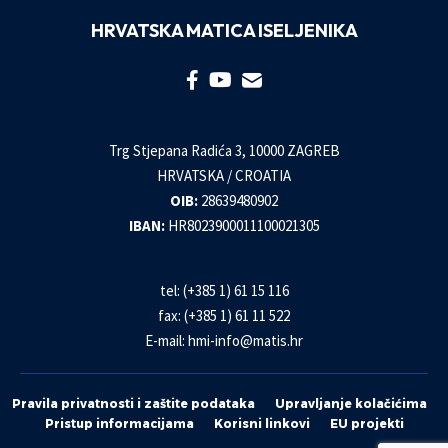
HRVATSKA MATICA ISELJENIKA
Trg Stjepana Radića 3, 10000 ZAGREB
HRVATSKA / CROATIA
OIB:
28639480902
IBAN:
HR8023900011100021305
tel: (+385 1) 61 15 116
fax: (+385 1) 61 11 522
E-mail:
hmi-info@matis.hr
Pravila privatnosti i zaštite podataka
Upravljanje kolačićima
Pristup informacijama
Korisni linkovi
EU projekti