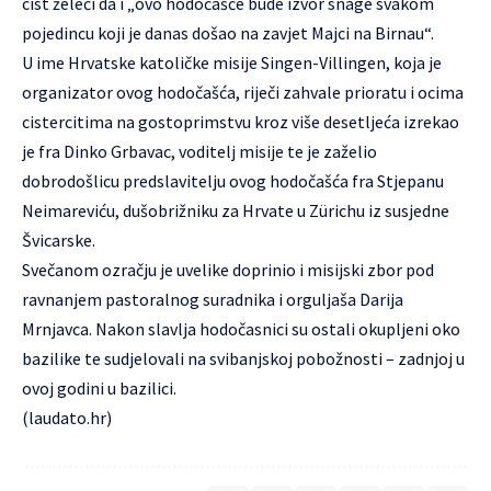
cist želeći da i „ovo hodočašće bude izvor snage svakom
pojedincu koji je danas došao na zavjet Majci na Birnau“.
U ime Hrvatske katoličke misije Singen-Villingen, koja je
organizator ovog hodočašća, riječi zahvale prioratu i ocima
cistercitima na gostoprimstvu kroz više desetljeća izrekao
je fra Dinko Grbavac, voditelj misije te je zaželio
dobrodošlicu predslavitelju ovog hodočašća fra Stjepanu
Neimareviću, dušobrižniku za Hrvate u Zürichu iz susjedne
Švicarske.
Svečanom ozračju je uvelike doprinio i misijski zbor pod
ravnanjem pastoralnog suradnika i orguljaša Darija
Mrnjavca. Nakon slavlja hodočasnici su ostali okupljeni oko
bazilike te sudjelovali na svibanjskoj pobožnosti – zadnjoj u
ovoj godini u bazilici.
(laudato.hr)