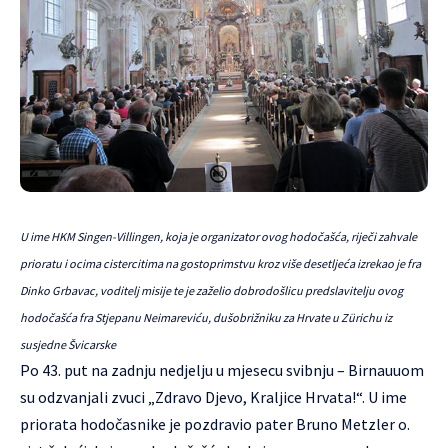
U ime HKM Singen-Villingen, koja je organizator ovog hodočašća, riječi zahvale
prioratu i ocima cistercitima na gostoprimstvu kroz više desetljeća izrekao je fra
Dinko Grbavac, voditelj misije te je zaželio dobrodošlicu predslavitelju ovog
hodočašća fra Stjepanu Neimareviću, dušobrižniku za Hrvate u Zürichu iz
susjedne Švicarske
Po 43. put na zadnju nedjelju u mjesecu svibnju – Birnauuom
su odzvanjali zvuci „Zdravo Djevo, Kraljice Hrvata!“. U ime
priorata hodočasnike je pozdravio pater Bruno Metzler o.