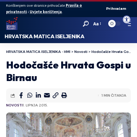
Korištenjem ove stranice prihvaćate
Pravila o
Prihvaćam
privatnosti
i
Uvjete korištenja
.
Open to
Aa
HRVATSKA MATICA ISELJENIKA
HRVATSKA MATICA ISELJENIKA - HMI
>
Novosti
>
Hodočašće Hrvata Gospi u Birnau
Hodočašće Hrvata Gospi u
Birnau
1 MIN ČITANJA
NOVOSTI
1. LIPNJA 2015.