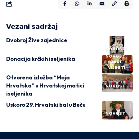
Vezani sadržaj
Dvobroj Žive zajednice
NOVOSTI
NOVOSTI
Donacija krčkih iseljenika
STARE
VIJESTI
Otvorena izložba “Moja
Hrvatska” u Hrvatskoj matici
NOVOSTI
iseljenika
Uskoro 29. Hrvatski bal u Beču
NOVOSTI