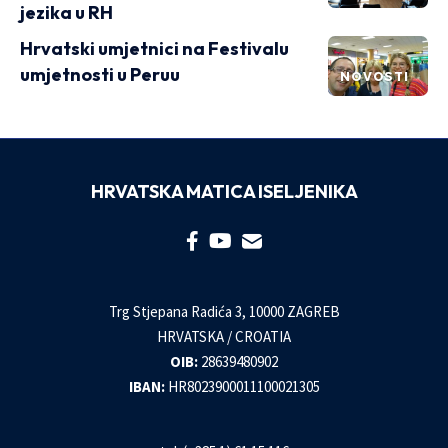
jezika u RH
Hrvatski umjetnici na Festivalu
umjetnosti u Peruu
NOVOSTI
HRVATSKA MATICA ISELJENIKA
Trg Stjepana Radića 3, 10000 ZAGREB
HRVATSKA / CROATIA
OIB:
28639480902
IBAN:
HR8023900011100021305