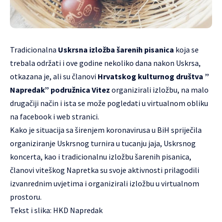
Tradicionalna
Uskrsna izložba šarenih pisanica
koja se
trebala održati i ove godine nekoliko dana nakon Uskrsa,
otkazana je, ali su članovi
Hrvatskog kulturnog društva ”
Napredak” podružnica Vitez
organizirali izložbu, na malo
drugačiji način i ista se može pogledati u virtualnom obliku
na
facebook
i
web stranici
.
Kako je situacija sa širenjem koronavirusa u BiH spriječila
organiziranje Uskrsnog turnira u tucanju jaja, Uskrsnog
koncerta, kao i tradicionalnu izložbu šarenih pisanica,
članovi viteškog Napretka su svoje aktivnosti prilagodili
izvanrednim uvjetima i organizirali izložbu u virtualnom
prostoru.
Tekst i slika:
HKD Napredak