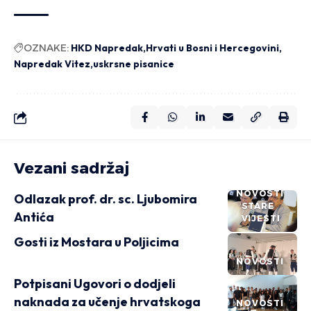
OZNAKE:
HKD Napredak
Hrvati u Bosni i Hercegovini
Napredak Vitez
uskrsne pisanice
Vezani sadržaj
NOVOSTI
Odlazak prof. dr. sc. Ljubomira
STARE
Antića
VIJESTI
Gosti iz Mostara u Poljicima
NOVOSTI
Potpisani Ugovori o dodjeli
naknada za učenje hrvatskoga
NOVOSTI