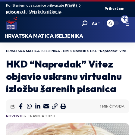
Korištenjem ove stranice prihvaćate
Pravila o
Prihvaćam
privatnosti
i
Uvjete korištenja
.
Open to
Aa
HRVATSKA MATICA ISELJENIKA
HRVATSKA MATICA ISELJENIKA - HMI
>
Novosti
>
HKD “Napredak” Vitez objavio uskrsnu virtualnu izložbu šarenih pisanica
HKD “Napredak” Vitez
objavio uskrsnu virtualnu
izložbu šarenih pisanica
1 MIN ČITANJA
NOVOSTI
16. TRAVNJA 2020.