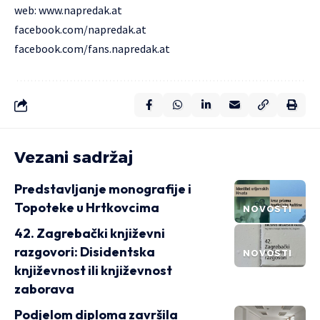
web:
www.napredak.at
facebook.com/napredak.at
facebook.com/fans.napredak.at
Vezani sadržaj
Predstavljanje monografije i
Topoteke u Hrtkovcima
NOVOSTI
42. Zagrebački književni
razgovori: Disidentska
NOVOSTI
književnost ili književnost
zaborava
Podjelom diploma završila