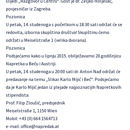
slijedi „Razgovor u Centru“. Gost je dr. Željko Holjevac,
povjesničar iz Zagreba.
Pozivnica
U petak, 14. studenoga s početkom u 18:30 sati održat će se
redovita, izborna skupština društva! Skupštinu ćemo
održati u Meiselstraße 1 (velika dvorana).
Pozivnica
Podsjećamo kako u lipnju 2015. obilježavamo 20.godišnjicu
Napretka u Beču i Austriji.
U petak, 14. studenoga u 20:00 sati dr. Anton Nađ održat će
predavanje na temu „Slikar Karlo Mijić i Beč“. Podsjećamo
da je Karlo Mijić jedan iz plejade najpoznatijih Napretkovih
stipendista.
Prof. Filip Zloušić, predsjednik
Meiselstraße 1, 1150 Wien
Mobil: +43 (0) 664 1564713
e-mail:
office@napredak.at