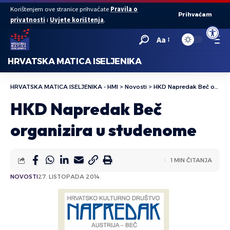
Korištenjem ove stranice prihvaćate
Pravila o
Prihvaćam
privatnosti
i
Uvjete korištenja
.
Open to
Aa
HRVATSKA MATICA ISELJENIKA
HRVATSKA MATICA ISELJENIKA - HMI
>
Novosti
>
HKD Napredak Beč organizira u studenome
HKD Napredak Beč
organizira u studenome
1 MIN ČITANJA
NOVOSTI
27. LISTOPADA 2014.