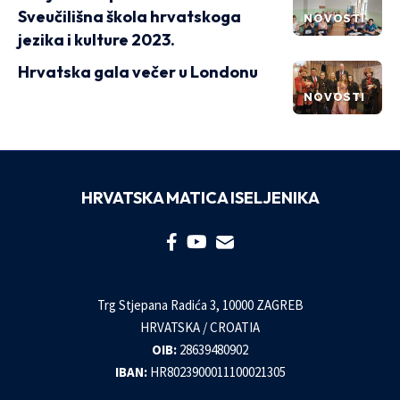
Sveučilišna škola hrvatskoga
NOVOSTI
jezika i kulture 2023.
Hrvatska gala večer u Londonu
NOVOSTI
HRVATSKA MATICA ISELJENIKA
Trg Stjepana Radića 3, 10000 ZAGREB
HRVATSKA / CROATIA
OIB:
28639480902
IBAN:
HR8023900011100021305