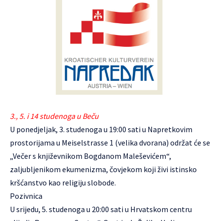
3., 5. i 14 studenoga u Beču
U ponedjeljak, 3. studenoga u 19:00 sati u Napretkovim
prostorijama u Meiselstrasse 1 (velika dvorana) održat će se
„Večer s književnikom Bogdanom Maleševićem“,
zaljubljenikom ekumenizma, čovjekom koji živi istinsko
kršćanstvo kao religiju slobode.
Pozivnica
U srijedu, 5. studenoga u 20:00 sati u Hrvatskom centru