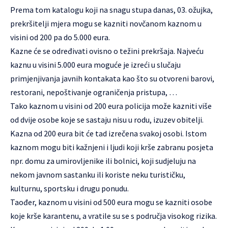
Prema tom katalogu koji na snagu stupa danas, 03. ožujka,
prekršitelji mjera mogu se kazniti novčanom kaznom u
visini od 200 pa do 5.000 eura.
Kazne će se određivati ovisno o težini prekršaja. Najveću
kaznu u visini 5.000 eura moguće je izreći u slučaju
primjenjivanja javnih kontakata kao što su otvoreni barovi,
restorani, nepoštivanje ograničenja pristupa, …
Tako kaznom u visini od 200 eura policija može kazniti više
od dvije osobe koje se sastaju nisu u rodu, izuzev obitelji.
Kazna od 200 eura bit će tad izrečena svakoj osobi. Istom
kaznom mogu biti kažnjeni i ljudi koji krše zabranu posjeta
npr. domu za umirovljenike ili bolnici, koji sudjeluju na
nekom javnom sastanku ili koriste neku turističku,
kulturnu, sportsku i drugu ponudu.
Taođer, kaznom u visini od 500 eura mogu se kazniti osobe
koje krše karantenu, a vratile su se s područja visokog rizika.