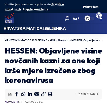
Korištenjem ove stranice prihvaćate
Pravila o
Prihvaćam
privatnosti
i
Uvjete korištenja
.
Open to
Aa
HRVATSKA MATICA ISELJENIKA
HRVATSKA MATICA ISELJENIKA - HMI
>
Novosti
>
HESSEN: Objavljene visine novčanih kazni za one koji krše mjere izrečene zbog koronavirusa
HESSEN: Objavljene visine
novčanih kazni za one koji
krše mjere izrečene zbog
koronavirusa
2 MIN ČITANJA
NOVOSTI
3. TRAVNJA 2020.