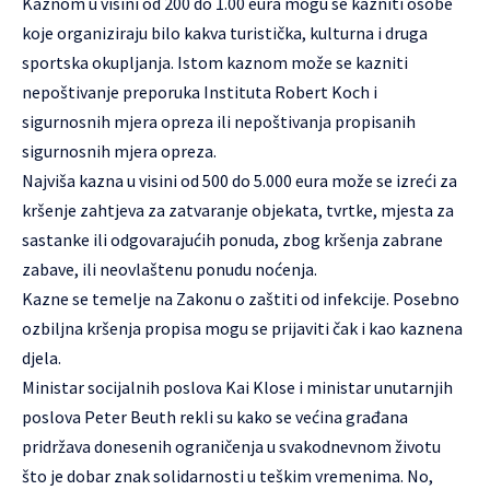
Kaznom u visini od 200 do 1.00 eura mogu se kazniti osobe
koje organiziraju bilo kakva turistička, kulturna i druga
sportska okupljanja. Istom kaznom može se kazniti
nepoštivanje preporuka Instituta Robert Koch i
sigurnosnih mjera opreza ili nepoštivanja propisanih
sigurnosnih mjera opreza.
Najviša kazna u visini od 500 do 5.000 eura može se izreći za
kršenje zahtjeva za zatvaranje objekata, tvrtke, mjesta za
sastanke ili odgovarajućih ponuda, zbog kršenja zabrane
zabave, ili neovlaštenu ponudu noćenja.
Kazne se temelje na Zakonu o zaštiti od infekcije. Posebno
ozbiljna kršenja propisa mogu se prijaviti čak i kao kaznena
djela.
Ministar socijalnih poslova Kai Klose i ministar unutarnjih
poslova Peter Beuth rekli su kako se većina građana
pridržava donesenih ograničenja u svakodnevnom životu
što je dobar znak solidarnosti u teškim vremenima. No,