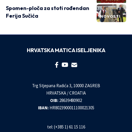
Spomen-ploča za stoti rođendan
Ferija Sučića
NOVOSTI
HRVATSKA MATICA ISELJENIKA
Trg Stjepana Radića 3, 10000 ZAGREB
HRVATSKA / CROATIA
OIB:
28639480902
IBAN:
HR8023900011100021305
tel: (+385 1) 61 15 116