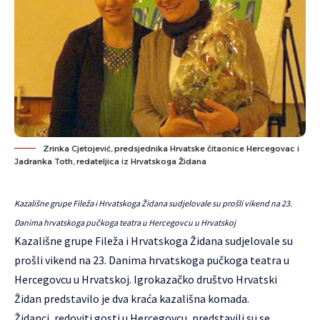
Zrinka Cjetojević, predsjednika Hrvatske čitaonice Hercegovac i
Jadranka Toth, redateljica iz Hrvatskoga Židana
Kazališne grupe Fileža i Hrvatskoga Židana sudjelovale su prošli vikend na 23.
Danima hrvatskoga pučkoga teatra u Hercegovcu u Hrvatskoj
Kazališne grupe Fileža i Hrvatskoga Židana sudjelovale su
prošli vikend na 23. Danima hrvatskoga pučkoga teatra u
Hercegovcu u Hrvatskoj. Igrokazačko društvo Hrvatski
Židan predstavilo je dva kraća kazališna komada.
Židanci, redoviti gosti u Hercegovcu, predstavili su se