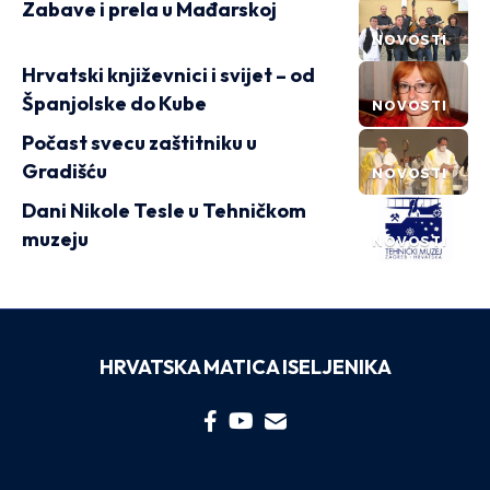
Zabave i prela u Mađarskoj
NOVOSTI
Hrvatski književnici i svijet – od
Španjolske do Kube
NOVOSTI
Počast svecu zaštitniku u
Gradišću
NOVOSTI
Dani Nikole Tesle u Tehničkom
muzeju
NOVOSTI
HRVATSKA MATICA ISELJENIKA