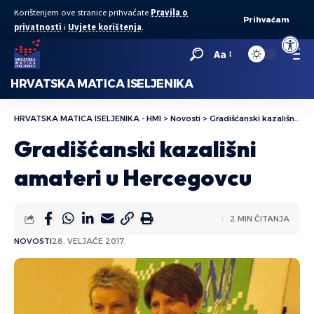
Korištenjem ove stranice prihvaćate
Pravila o
Prihvaćam
privatnosti
i
Uvjete korištenja
.
Open to
Aa
HRVATSKA MATICA ISELJENIKA
HRVATSKA MATICA ISELJENIKA - HMI
>
Novosti
>
Gradišćanski kazališni amateri u Hercegovcu
Gradišćanski kazališni
amateri u Hercegovcu
2 MIN ČITANJA
NOVOSTI
28. VELJAČE 2017.