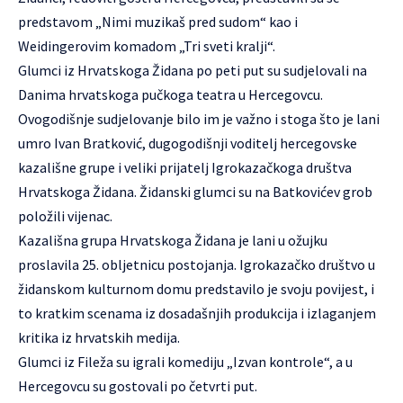
predstavom „Nimi muzikaš pred sudom“ kao i
Weidingerovim komadom „Tri sveti kralji“.
Glumci iz Hrvatskoga Židana po peti put su sudjelovali na
Danima hrvatskoga pučkoga teatra u Hercegovcu.
Ovogodišnje sudjelovanje bilo im je važno i stoga što je lani
umro Ivan Bratković, dugogodišnji voditelj hercegovske
kazališne grupe i veliki prijatelj Igrokazačkoga društva
Hrvatskoga Židana. Židanski glumci su na Batkovićev grob
položili vijenac.
Kazališna grupa Hrvatskoga Židana je lani u ožujku
proslavila 25. obljetnicu postojanja. Igrokazačko društvo u
židanskom kulturnom domu predstavilo je svoju povijest, i
to kratkim scenama iz dosadašnjih produkcija i izlaganjem
kritika iz hrvatskih medija.
Glumci iz Fileža su igrali komediju „Izvan kontrole“, a u
Hercegovcu su gostovali po četvrti put.