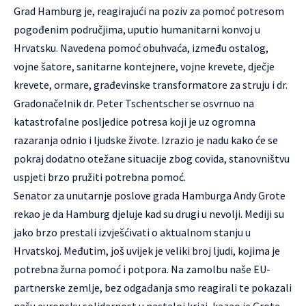
Grad Hamburg je, reagirajući na poziv za pomoć potresom
pogođenim područjima, uputio humanitarni konvoj u
Hrvatsku. Navedena pomoć obuhvaća, između ostalog,
vojne šatore, sanitarne kontejnere, vojne krevete, dječje
krevete, ormare, građevinske transformatore za struju i dr.
Gradonačelnik dr. Peter Tschentscher se osvrnuo na
katastrofalne posljedice potresa koji je uz ogromna
razaranja odnio i ljudske živote. Izrazio je nadu kako će se
pokraj dodatno otežane situacije zbog covida, stanovništvu
uspjeti brzo pružiti potrebna pomoć.
Senator za unutarnje poslove grada Hamburga Andy Grote
rekao je da Hamburg djeluje kad su drugi u nevolji. Mediji su
jako brzo prestali izvješćivati o aktualnom stanju u
Hrvatskoj. Međutim, još uvijek je veliki broj ljudi, kojima je
potrebna žurna pomoć i potpora. Na zamolbu naše EU-
partnerske zemlje, bez odgađanja smo reagirali te pokazali