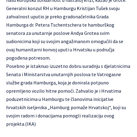
našu europsku solidarnost u nastaloj krizi, kazao je Grote.
Generalni konzul RH u Hamburgu Kristijan Tušek svoju
zahvalnost uputio je preko gradonačelnika Grada
Hamburga dr. Petera Tschentschera te hamburškog
senatora za unutarnje poslove Andya Grotea svim
sudionicima koji su svojim angažmanom omogućili da se
ovaj humanitarni konvoj uputi u Hrvatsku u područja
pogođena potresom.
Posebno je istaknuo izuzetno dobru suradnju s djelatnicima
Senata i Ministarstva unutarnjih poslova te Vatrogasne
službe grada Hamburga, koja je donirala potpuno
opremljeno vozilo hitne pomoći. Zahvalio je i Hrvatima
poduzetnicima u Hamburgu te članovima inicijative
hrvatskih iseljenika „Hamburg pomaže Hrvatskoj“, koji su
svojim radom i donacijama pomogli realizaciju ovog
projekta.(IKA)