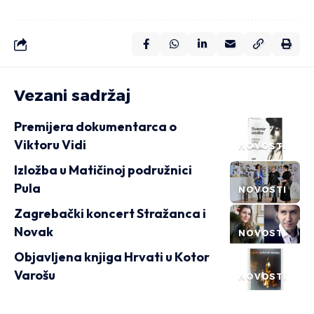
Vezani sadržaj
Premijera dokumentarca o
Viktoru Vidi
NOVOSTI
Izložba u Matičinoj podružnici
Pula
NOVOSTI
Zagrebački koncert Stražanca i
Novak
NOVOSTI
Objavljena knjiga Hrvati u Kotor
Varošu
NOVOSTI