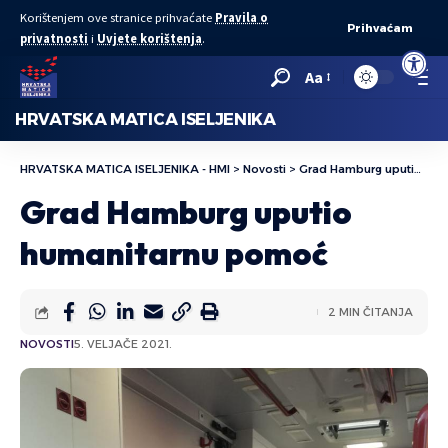
Korištenjem ove stranice prihvaćate
Pravila o
Prihvaćam
privatnosti
i
Uvjete korištenja
.
Open to
Aa
HRVATSKA MATICA ISELJENIKA
HRVATSKA MATICA ISELJENIKA - HMI
>
Novosti
>
Grad Hamburg uputio humanitarnu pomoć
Grad Hamburg uputio
humanitarnu pomoć
2 MIN ČITANJA
NOVOSTI
5. VELJAČE 2021.