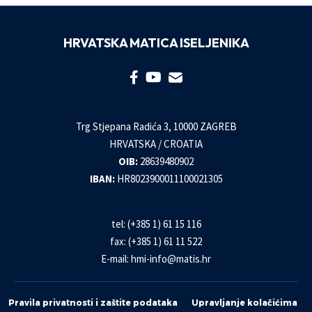
HRVATSKA MATICA ISELJENIKA
Trg Stjepana Radića 3, 10000 ZAGREB
HRVATSKA / CROATIA
OIB:
28639480902
IBAN:
HR8023900011100021305
tel: (+385 1) 61 15 116
fax: (+385 1) 61 11 522
E-mail:
hmi-info@matis.hr
Pravila privatnosti i zaštite podataka
Upravljanje kolačićima