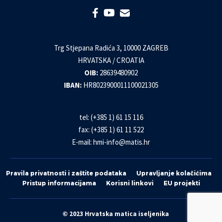
Trg Stjepana Radića 3, 10000 ZAGREB
HRVATSKA / CROATIA
OIB:
28639480902
IBAN:
HR8023900011100021305
tel: (+385 1) 61 15 116
fax: (+385 1) 61 11 522
E-mail:
hmi-info@matis.hr
Pravila privatnosti i zaštite podataka
Upravljanje kolačićima
Pristup informacijama
Korisni linkovi
EU projekti
© 2023 Hrvatska matica iseljenika