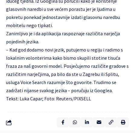
idućeg tjedna. Iz Googlea su poručili kako je korištenje
glasovnih naredbi u sve većem porastu jer je ljudima u
pokretu ponekad jednostavnije izdati glasovnu naredbu
mobitelu nego tipkati.
Zanimljivo je i da aplikacija raspoznaje različita narječja
pojedinih jezika.
– Kad god dodamo novi jezik, putujemo u regiju i radimo s
lokalnim volonterima kako bismo skupili stotine tisuća
fraza za naš govorni model. Posjećujemo različite gradove s
različitim narječjima, pa bilo da ste u Zagrebu ili Splitu,
usluga Voice Search razumije što govorite. Trudimo se
zadržati nijanse svakog jezika – poručuju iz Googlea.
Tekst: Luka Capar; Foto: Reuters/PIXSELL