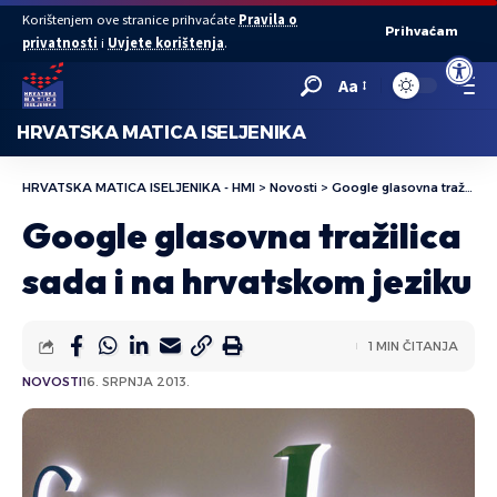
Korištenjem ove stranice prihvaćate
Pravila o
Prihvaćam
privatnosti
i
Uvjete korištenja
.
Open to
Aa
HRVATSKA MATICA ISELJENIKA
HRVATSKA MATICA ISELJENIKA - HMI
>
Novosti
>
Google glasovna tražilica sada i na hrvatskom jeziku
Google glasovna tražilica
sada i na hrvatskom jeziku
1 MIN ČITANJA
NOVOSTI
16. SRPNJA 2013.