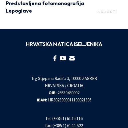
Predstavljena fotomonografija
Lepoglave
NOVOSTI
HRVATSKA MATICA ISELJENIKA
Trg Stjepana Radića 3, 10000 ZAGREB
HRVATSKA / CROATIA
OIB:
28639480902
IBAN:
HR8023900011100021305
tel: (+385 1) 61 15 116
fax: (+385 1) 61 11 522