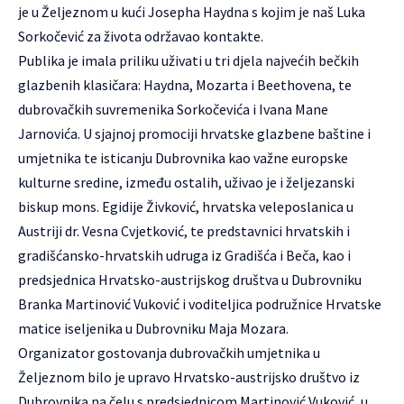
je u Željeznom u kući Josepha Haydna s kojim je naš Luka
Sorkočević za života održavao kontakte.
Publika je imala priliku uživati u tri djela najvećih bečkih
glazbenih klasičara: Haydna, Mozarta i Beethovena, te
dubrovačkih suvremenika Sorkočevića i Ivana Mane
Jarnovića. U sjajnoj promociji hrvatske glazbene baštine i
umjetnika te isticanju Dubrovnika kao važne europske
kulturne sredine, između ostalih, uživao je i željezanski
biskup mons. Egidije Živković, hrvatska veleposlanica u
Austriji dr. Vesna Cvjetković, te predstavnici hrvatskih i
gradišćansko-hrvatskih udruga iz Gradišća i Beča, kao i
predsjednica Hrvatsko-austrijskog društva u Dubrovniku
Branka Martinović Vuković i voditeljica podružnice Hrvatske
matice iseljenika u Dubrovniku Maja Mozara.
Organizator gostovanja dubrovačkih umjetnika u
Željeznom bilo je upravo Hrvatsko-austrijsko društvo iz
Dubrovnika na čelu s predsjednicom Martinović Vuković, u