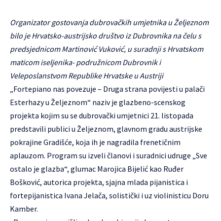
Organizator gostovanja dubrovačkih umjetnika u Željeznom
bilo je Hrvatsko-austrijsko društvo iz Dubrovnika na čelu s
predsjednicom Martinović Vuković, u suradnji s Hrvatskom
maticom iseljenika- podružnicom Dubrovnik i
Veleposlanstvom Republike Hrvatske u Austriji
„Fortepiano nas povezuje – Druga strana povijesti u palači
Esterhazy u Željeznom“ naziv je glazbeno-scenskog
projekta kojim su se dubrovački umjetnici 21. listopada
predstavili publici u Željeznom, glavnom gradu austrijske
pokrajine Gradišće, koja ih je nagradila frenetičnim
aplauzom. Program su izveli članovi i suradnici udruge „Sve
ostalo je glazba“, glumac Marojica Bijelić kao Ruđer
Bošković, autorica projekta, sjajna mlada pijanistica i
fortepijanistica Ivana Jelača, solistički i uz violinisticu Doru
Kamber.