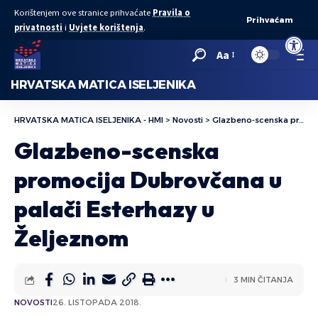
Korištenjem ove stranice prihvaćate
Pravila o
Prihvaćam
privatnosti
i
Uvjete korištenja
.
Open to
Aa
HRVATSKA MATICA ISELJENIKA
HRVATSKA MATICA ISELJENIKA - HMI
>
Novosti
>
Glazbeno-scenska promocija Dubrovčana u palači Esterhazy u Željeznom
Glazbeno-scenska
promocija Dubrovčana u
palači Esterhazy u
Željeznom
3 MIN ČITANJA
NOVOSTI
26. LISTOPADA 2018.