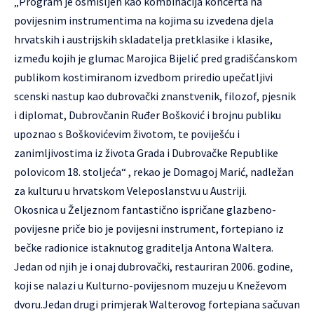
„Program je osmišljen kao kombinacija koncerta na
povijesnim instrumentima na kojima su izvedena djela
hrvatskih i austrijskih skladatelja pretklasike i klasike,
između kojih je glumac Marojica Bijelić pred gradišćanskom
publikom kostimiranom izvedbom priredio upečatljivi
scenski nastup kao dubrovački znanstvenik, filozof, pjesnik
i diplomat, Dubrovčanin Ruđer Bošković i brojnu publiku
upoznao s Boškovićevim životom, te poviješću i
zanimljivostima iz života Grada i Dubrovačke Republike
polovicom 18. stoljeća“ , rekao je Domagoj Marić, nadležan
za kulturu u hrvatskom Veleposlanstvu u Austriji.
Okosnica u Željeznom fantastično ispričane glazbeno-
povijesne priče bio je povijesni instrument, fortepiano iz
bečke radionice istaknutog graditelja Antona Waltera.
Jedan od njih je i onaj dubrovački, restauriran 2006. godine,
koji se nalazi u Kulturno-povijesnom muzeju u Kneževom
dvoru.Jedan drugi primjerak Walterovog fortepiana sačuvan