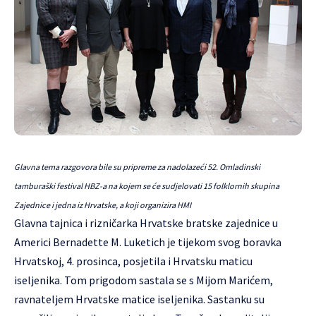
Glavna tema razgovora bile su pripreme za nadolazeći 52. Omladinski
tamburaški festival HBZ-a na kojem se će sudjelovati 15 folklornih skupina
Zajednice i jedna iz Hrvatske, a koji organizira HMI
Glavna tajnica i rizničarka Hrvatske bratske zajednice u
Americi
Bernadette M. Luketich
je tijekom svog boravka
Hrvatskoj, 4. prosinca, posjetila i Hrvatsku maticu
iseljenika. Tom prigodom sastala se s Mijom Marićem,
ravnateljem Hrvatske matice iseljenika. Sastanku su