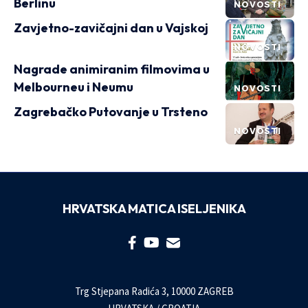
Berlinu
NOVOSTI
Zavjetno-zavičajni dan u Vajskoj
NOVOSTI
Nagrade animiranim filmovima u
Melbourneu i Neumu
NOVOSTI
Zagrebačko Putovanje u Trsteno
NOVOSTI
HRVATSKA MATICA ISELJENIKA
Trg Stjepana Radića 3, 10000 ZAGREB