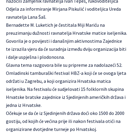
nazočili zamjenik ravnatelja Ivan Tepeš, rukovoditeljica
Odjela za informiranje Mirjana Piskulić i voditeljica Ureda
ravnatelja Lana Šaš.
Bernadette M. Luketich je čestitala Miji Mariću na
preuzimanju dužnosti ravnatelja Hrvatske matice iseljenika.
Govorila je o povijesti i današnjim aktivnostima Zajednice
te izrazila vjeru da će suradnja između dviju organizacija biti
i dalje uspješna i plodonosna.
Glavna tema razgovora bile su pripreme za nadolazeći 52.
Omladinski tamburaški festival HBZ-a koji će se ovoga ljeta
održati u Zagrebu, a koji organizira Hrvatska matica
iseljenika. Na festivalu će sudjelovati 15 folklornih skupina
Hrvatske bratske zajednice iz Sjedinjenih američkih država i
jedna iz Hrvatske.
Očekuje se da će iz Sjedinjenih država doći oko 1500 do 2000
gostiju, od kojih će većina prije ili nakon festivala otići na
organizirane dvotjedne turneje po Hrvatskoj.