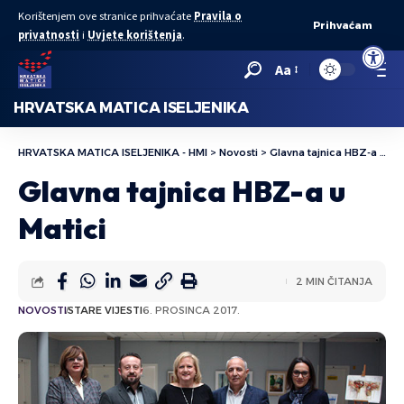
Korištenjem ove stranice prihvaćate
Pravila o
Prihvaćam
privatnosti
i
Uvjete korištenja
.
Open to
Aa
HRVATSKA MATICA ISELJENIKA
HRVATSKA MATICA ISELJENIKA - HMI
>
Novosti
>
Glavna tajnica HBZ-a u Matici
Glavna tajnica HBZ-a u
Matici
2 MIN ČITANJA
NOVOSTI
STARE VIJESTI
6. PROSINCA 2017.