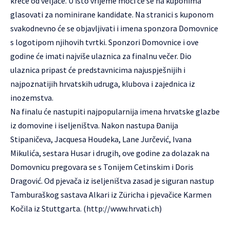
kreće od veljače. U isto vrijeme moći će se na kuponima
glasovati za nominirane kandidate. Na stranici s kuponom
svakodnevno će se objavljivati i imena sponzora Domovnice
s logotipom njihovih tvrtki. Sponzori Domovnice i ove
godine će imati najviše ulaznica za finalnu večer. Dio
ulaznica pripast će predstavnicima najuspješnijih i
najpoznatijih hrvatskih udruga, klubova i zajednica iz
inozemstva.
Na finalu će nastupiti najpopularnija imena hrvatske glazbe
iz domovine i iseljeništva. Nakon nastupa Đanija
Stipaničeva, Jacquesa Houdeka, Lane Jurčević, Ivana
Mikulića, sestara Husar i drugih, ove godine za dolazak na
Domovnicu pregovara se s Tonijem Cetinskim i Doris
Dragović. Od pjevača iz iseljeništva zasad je siguran nastup
Tamburaškog sastava Alkari iz Züricha i pjevačice Karmen
Kočila iz Stuttgarta. (
http://www.hrvati.ch
)