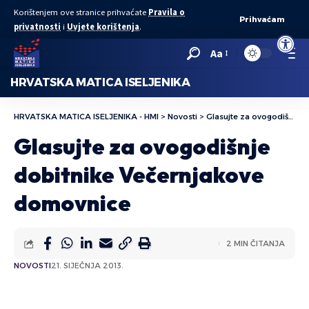
Korištenjem ove stranice prihvaćate
Pravila o
Prihvaćam
privatnosti
i
Uvjete korištenja
.
Open to
Aa
HRVATSKA MATICA ISELJENIKA
HRVATSKA MATICA ISELJENIKA - HMI
>
Novosti
>
Glasujte za ovogodišnje dobitnike Večernjakove domovnice
Glasujte za ovogodišnje
dobitnike Večernjakove
domovnice
2 MIN ČITANJA
NOVOSTI
21. SIJEČNJA 2013.