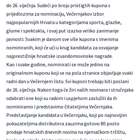
do 26. siječnja. Sudeći po broju pristiglih kupona s
prijedlozima za nominaciju, Večernjakov izbor
najpopularnijih Hrvata u kategorijama sporta, glazbe,
glume i spektakla, i ovaj put izaziva veliko zanimanje
javnosti. Svakim je danom sve više kupona s imenima
nominiranih, koji će ući u krug kandidata za osvajanje
najprestižnije hrvatske izvandomovinske nagrade.
Kao i svake godine, nominirati se može jedino na
originalnom kuponu koji se na pola stranice objavljuje svaki
radni dan u Večernjem listu. Svi kuponi trebaju biti poslani
do 26. siječnja. Nakon toga će žiri naših novinara i stručnjaka
odabrati one koji su radom i uspjehom zaslužili da ih
nominiramo i predstavimo čitateljima Večernjaka.
Predstavljanje kandidata u Večernjaku, koji po najnovijim
pokazateljima distributera zauzima gotovo 80 posto
prodaje hrvatskih dnevnih novina na njemačkom tržištu,