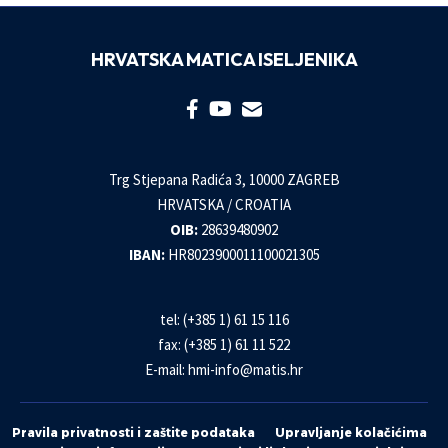
HRVATSKA MATICA ISELJENIKA
Trg Stjepana Radića 3, 10000 ZAGREB
HRVATSKA / CROATIA
OIB:
28639480902
IBAN:
HR8023900011100021305
tel: (+385 1) 61 15 116
fax: (+385 1) 61 11 522
E-mail:
hmi-info@matis.hr
Pravila privatnosti i zaštite podataka
Upravljanje kolačićima