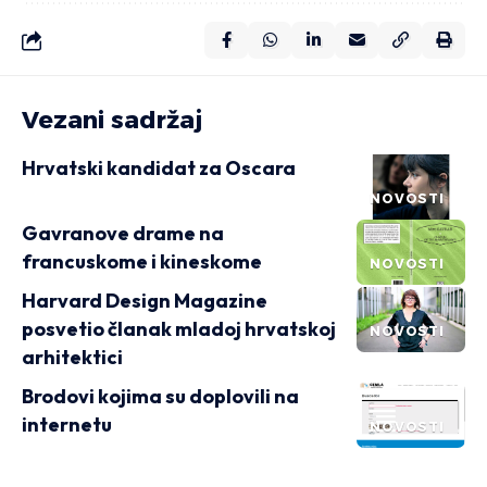
Vezani sadržaj
Hrvatski kandidat za Oscara
NOVOSTI
Gavranove drame na
francuskome i kineskome
NOVOSTI
Harvard Design Magazine
posvetio članak mladoj hrvatskoj
NOVOSTI
arhitektici
Brodovi kojima su doplovili na
internetu
NOVOSTI