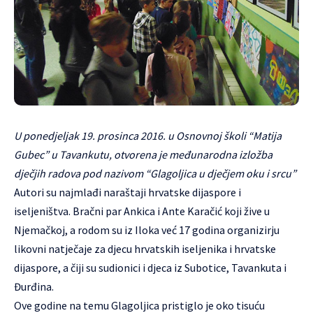
U ponedjeljak 19. prosinca 2016. u Osnovnoj školi “Matija
Gubec” u Tavankutu, otvorena je međunarodna izložba
dječjih radova pod nazivom “Glagoljica u dječjem oku i srcu”
Autori su najmlađi naraštaji hrvatske dijaspore i
iseljeništva. Bračni par Ankica i Ante Karačić koji žive u
Njemačkoj, a rodom su iz Iloka već 17 godina organizirju
likovni natječaje za djecu hrvatskih iseljenika i hrvatske
dijaspore, a čiji su sudionici i djeca iz Subotice, Tavankuta i
Đurđina.
Ove godine na temu Glagoljica pristiglo je oko tisuću