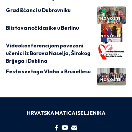
Gradišćanci u Dubrovniku
NOVOSTI
Blistava noć klasike u Berlinu
NOVOSTI
Videokonferencijom povezani
učenici iz Borova Naselja, Širokog
NOVOSTI
Brijega i Dublina
Festa svetoga Vlaha u Bruxellesu
NOVOSTI
HRVATSKA MATICA ISELJENIKA