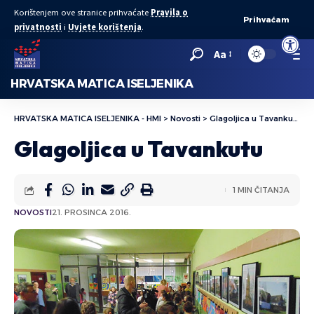
Korištenjem ove stranice prihvaćate
Pravila o
Prihvaćam
privatnosti
i
Uvjete korištenja
.
Open to
Aa
HRVATSKA MATICA ISELJENIKA
HRVATSKA MATICA ISELJENIKA - HMI
>
Novosti
>
Glagoljica u Tavankutu
Glagoljica u Tavankutu
1 MIN ČITANJA
NOVOSTI
21. PROSINCA 2016.