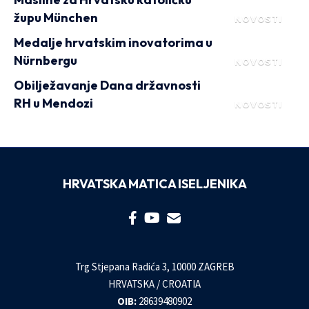
župu München
NOVOSTI
Medalje hrvatskim inovatorima u
Nürnbergu
NOVOSTI
Obilježavanje Dana državnosti
RH u Mendozi
NOVOSTI
HRVATSKA MATICA ISELJENIKA
Trg Stjepana Radića 3, 10000 ZAGREB
HRVATSKA / CROATIA
OIB:
28639480902