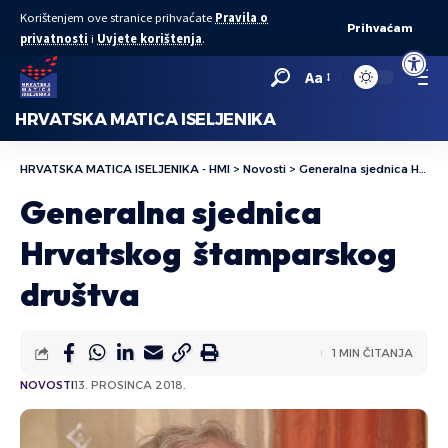
Korištenjem ove stranice prihvaćate
Pravila o
Prihvaćam
privatnosti
i
Uvjete korištenja
.
Open to
Aa
HRVATSKA MATICA ISELJENIKA
HRVATSKA MATICA ISELJENIKA - HMI
>
Novosti
>
Generalna sjednica Hrvatskog štamparskog društva
Generalna sjednica
Hrvatskog štamparskog
društva
1 MIN ČITANJA
NOVOSTI
13. PROSINCA 2018.