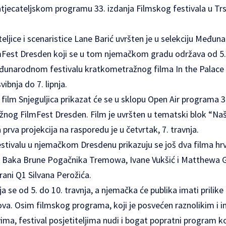
jecateljskom programu 33. izdanja Filmskog festivala u Tr
ateljice i scenaristice Lane Barić uvršten je u selekciju Među
est Dresden koji se u tom njemačkom gradu održava od 5. d
Međunarodnom festivalu kratkometražnog filma In the Palace
vibnja do 7. lipnja.
 film Snjeguljica prikazat će se u sklopu Open Air program
nog FilmFest Dresden. Film je uvršten u tematski blok “Naš 
 prva projekcija na rasporedu je u četvrtak, 7. travnja.
estivalu u njemačkom Dresdenu prikazuju se još dva filma hr
ni Baka Brune Pogačnika Tremowa, Ivane Vukšić i Matthewa
ani Q1 Silvana Perožića.
a se od 5. do 10. travnja, a njemačka će publika imati prilik
va. Osim filmskog programa, koji je posvećen raznolikim i i
a, festival posjetiteljima nudi i bogat popratni program koj