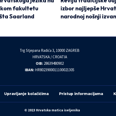
hrvatskoga jezika na
Revija tradicijske od
skom fakultetu
izbor najljepše Hrvat
išta Saarland
narodnoj nošnji izva
Trg Stjepana Radića 3, 10000 ZAGREB
HRVATSKA / CROATIA
OIB:
28639480902
IBAN:
HR8023900011100021305
Upravljanje kolačićima
Pristup informacijama
K
© 2023 Hrvatska matica iseljenika