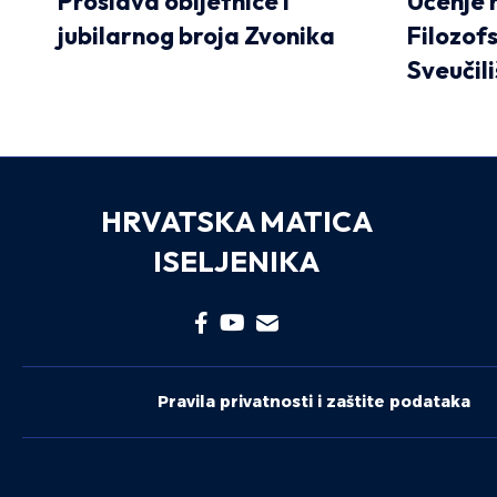
Proslava obljetnice i
Učenje 
jubilarnog broja Zvonika
Filozof
Sveučil
HRVATSKA MATICA
ISELJENIKA
Pravila privatnosti i zaštite podataka