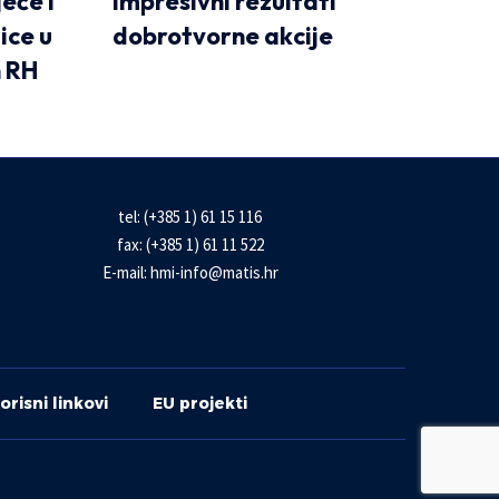
jeće i
Impresivni rezultati
ice u
dobrotvorne akcije
n RH
tel: (+385 1) 61 15 116
fax: (+385 1) 61 11 522
E-mail:
hmi-info@matis.hr
orisni linkovi
EU projekti