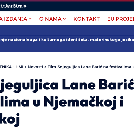
te korištenja
.
A IZDANJA
O NAMA
KONTAKT
EU PROJE
anje nacionalnoga i kulturnoga identiteta, materinskoga jezika 
ENIKA - HMI
>
Novosti
>
Film Snjeguljica Lane Barić na festivalima
jeguljica Lane Bari
lima u Njemačkoj i
koj