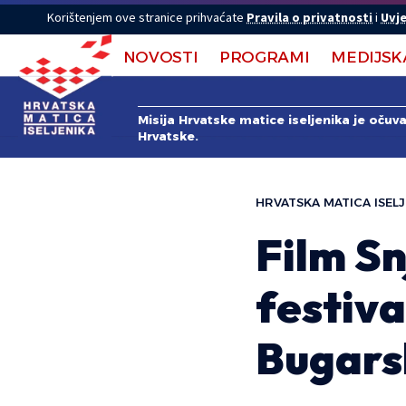
Korištenjem ove stranice prihvaćate
Pravila o privatnosti
i
Uvje
NOVOSTI
PROGRAMI
MEDIJSK
Misija Hrvatske matice iseljenika je očuv
Hrvatske.
HRVATSKA MATICA ISELJ
Film Sn
festiva
Bugars