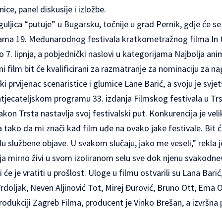
ce, panel diskusije i izložbe.
ljica “putuje” u Bugarsku, točnije u grad Pernik, gdje će se 
ama 19. Međunarodnog festivala kratkometražnog filma In th
o 7. lipnja, a pobjednički naslovi u kategorijama Najbolja anim
lni film bit će kvalificirani za razmatranje za nominaciju za n
ski prvijenac scenaristice i glumice Lane Barić, a svoju je svj
jecateljskom programu 33. izdanja Filmskog festivala u Trs
kon Trsta nastavlja svoj festivalski put. Konkurencija je vel
a tako da mi znači kad film uđe na ovako jake festivale. Bit će
u službene objave. U svakom slučaju, jako me veseli,” rekla j
oja mirno živi u svom izoliranom selu sve dok njenu svakodn
 će je vratiti u prošlost. Uloge u filmu ostvarili su Lana Barić
Vrdoljak, Neven Aljinović Tot, Mirej Đurović, Bruno Ott, Ema O
produkciji Zagreb Filma, producent je Vinko Brešan, a izvršna