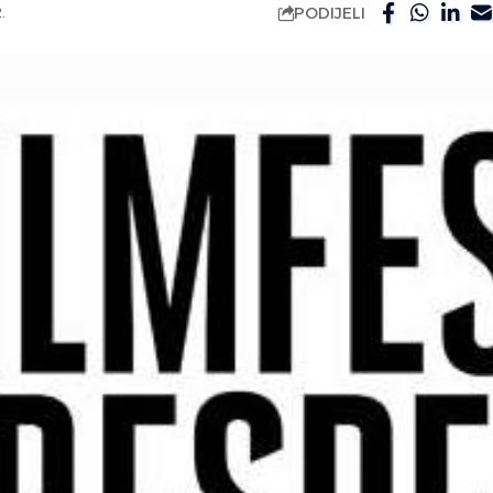
PODIJELI
.