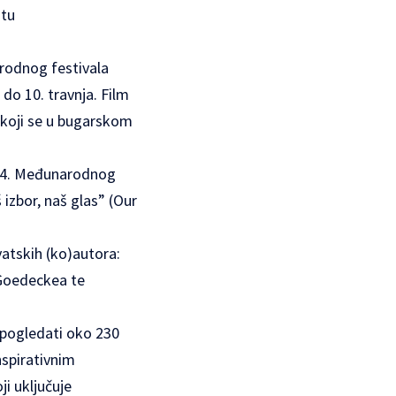
stu
narodnog festivala
o 10. travnja. Film
 koji se u bugarskom
a 34. Međunarodnog
izbor, naš glas” (Our
vatskih (ko)autora:
 Goedeckea te
e pogledati oko 230
nspirativnim
i uključuje