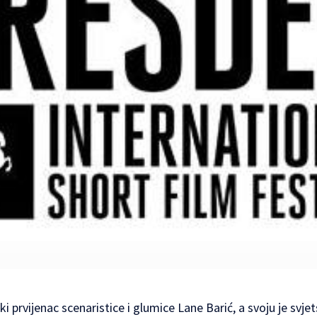
ski prvijenac scenaristice i glumice Lane Barić, a svoju je svj