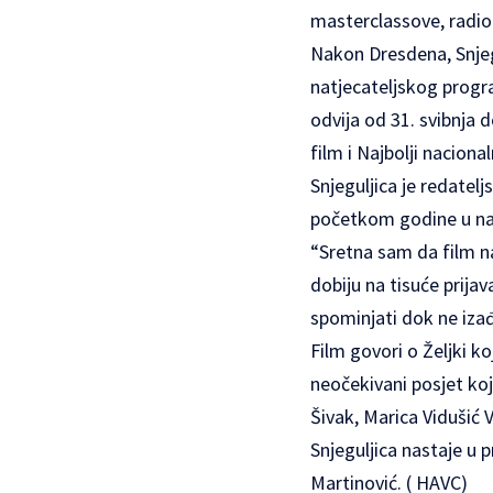
masterclassove, radioni
Nakon Dresdena, Snjegu
natjecateljskog progr
odvija od 31. svibnja d
film i Najbolji naciona
Snjeguljica je redatelj
početkom godine u nat
“Sretna sam da film na
dobiju na tisuće prijav
spominjati dok ne izađ
Film govori o Željki k
neočekivani posjet koji
Šivak, Marica Vidušić 
Snjeguljica nastaje u 
Martinović. ( HAVC)