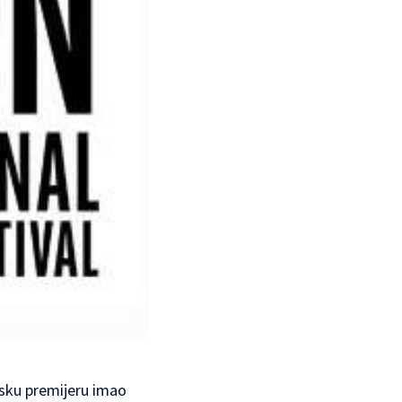
etsku premijeru imao