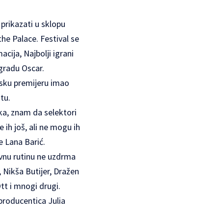
prikazati u sklopu
e Palace. Festival se
acija, Najbolji igrani
agradu Oscar.
etsku premijeru imao
tu.
ika, znam da selektori
 ih još, ali ne mogu ih
e Lana Barić.
evnu rutinu ne uzdrma
, Nikša Butijer, Dražen
tt i mnogi drugi.
 producentica Julia