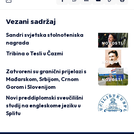
Vezani sadržaj
Sandri svjetska stolnoteniska
nagrada
NOVOSTI
Tribina o Tesli u Čazmi
NOVOSTI
Zatvoreni su granični prijelazi s
Mađarskom, Srbijom, Crnom
NOVOSTI
Gorom i Slovenijom
Novi preddiplomski sveučilišni
studij na engleskome jeziku u
NOVOSTI
Splitu