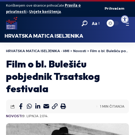
Korištenjem ove stranice prihvaćate
Pravila o
Prihvaćam
privatnosti
i
Uvjete korištenja
.
Open to
Aa
HRVATSKA MATICA ISELJENIKA
HRVATSKA MATICA ISELJENIKA - HMI
>
Novosti
>
Film o bl. Bulešiću pobjednik Trsatskog festivala
Film o bl. Bulešiću
pobjednik Trsatskog
festivala
1 MIN ČITANJA
NOVOSTI
9. LIPNJA 2014.