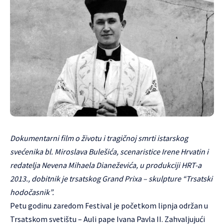
Dokumentarni film o životu i tragičnoj smrti istarskog
svećenika bl. Miroslava Bulešića, scenaristice Irene Hrvatin i
redatelja Nevena Mihaela Dianeževića, u produkciji HRT-a
2013., dobitnik je trsatskog Grand Prixa – skulpture “Trsatski
hodočasnik”.
Petu godinu zaredom Festival je početkom lipnja održan u
Trsatskom svetištu – Auli pape Ivana Pavla II. Zahvaljujući