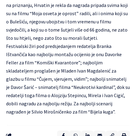
na priznanju, Hrvatin je rekla da nagrada pripada svima koji
su na filmu “Moja osveta je oprost” radili, ali i onima koji su
o Bulešiću, njegovu ubojstvu i tom vremenu u filmu
svjedočili, a koji su o tome šutjeli više od 66 godina, ne zato
što su htjeli, nego zato što su morali šutjeti.
Festivalski žiri pod predsjedanjem redatelja Branka
Ištvančića kao najbolju montažu ocijenio je onu Davorke
Feller za film “Komiški Kvarantore”; najboljim
skladateljem proglašen je Mladen Ivan Magdalenić za
glazbu u filmu “Čujem, vjerujem, vidim”; najbolji snimatelj
je Davor Šarić – snimatelj filma “Neukrotivi kardinal”, dok su
redatelji toga filma o Alojziju Stepincu, Mirela i Ivan Cigić,
dobili nagradu za najbolju režiju. Za najbolji scenarij
nagrađen je Silvio Mirošničenko za film “Bijela kuga”.