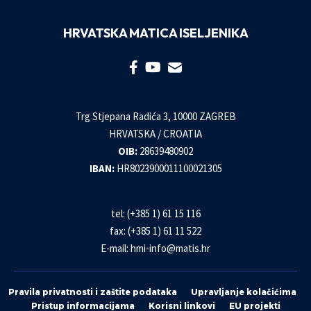
HRVATSKA MATICA ISELJENIKA
Trg Stjepana Radića 3, 10000 ZAGREB
HRVATSKA / CROATIA
OIB:
28639480902
IBAN:
HR8023900011100021305
tel: (+385 1) 61 15 116
fax: (+385 1) 61 11 522
E-mail:
hmi-info@matis.hr
Pravila privatnosti i zaštite podataka
Upravljanje kolačićima
Pristup informacijama
Korisni linkovi
EU projekti