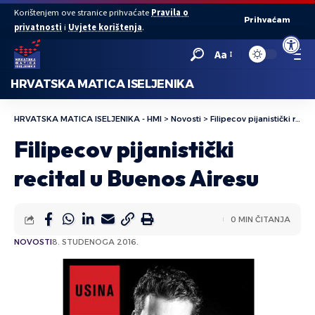
Korištenjem ove stranice prihvaćate
Pravila o
Prihvaćam
privatnosti
i
Uvjete korištenja
.
Open to
Aa
HRVATSKA MATICA ISELJENIKA
HRVATSKA MATICA ISELJENIKA - HMI
>
Novosti
>
Filipecov pijanistički recital u Buenos Airesu
Filipecov pijanistički
recital u Buenos Airesu
0 MIN ČITANJA
NOVOSTI
8. STUDENOGA 2016.