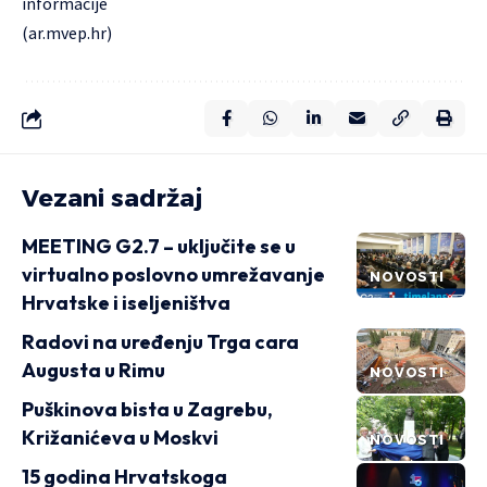
informacije
(
ar.mvep.hr
)
Vezani sadržaj
MEETING G2.7 – uključite se u
virtualno poslovno umrežavanje
NOVOSTI
Hrvatske i iseljeništva
Radovi na uređenju Trga cara
Augusta u Rimu
NOVOSTI
Puškinova bista u Zagrebu,
Križanićeva u Moskvi
NOVOSTI
15 godina Hrvatskoga