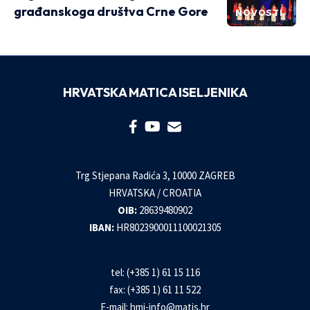
građanskoga društva Crne Gore
NOVOSTI
HRVATSKA MATICA ISELJENIKA
Trg Stjepana Radića 3, 10000 ZAGREB
HRVATSKA / CROATIA
OIB:
28639480902
IBAN:
HR8023900011100021305
tel: (+385 1) 61 15 116
fax: (+385 1) 61 11 522
E-mail:
hmi-info@matis.hr