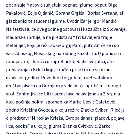
potpisuje Matović sudjeluju poznati glumci poput Olge
Pakalović, Ecije Ojdanić, Gorana Grgića i Borisa Svrtana, ali i
glazbenici te studenti glume. Uvodničar je Igor Mandić.
Na festivalu će ove godine gostovati i kazališta iz Slovenije,
Mađarske i Srbije, a na predstavu “Tri kavaljera frajle
Melanije”, koju je režirao Georgij Paro, putovat će se i do
varaždinskog Hrvatskog narodnog kazališta. U planu su i
ranojutarnji doručci u zagrebačkoj Radićevoj ulici, ali i
predavanja o Krleži koji je rođen prije točno stotinu i
dvadeset godina. Povodom tog jubileja u Hrvatskom
društvu pisaca na Gornjem gradu bit će upriličen i okrugli
stol. Zanimljiva će biti i predstava najavljena za 2. srpnja
koja počinje pokraj spomenika Marije Ujević Galetović
podno Krležina Gvozda, a koju režira Zlatko Sviben. Riječ je
o predstavi “Miroslav Krleža, Evropa danas: glasovi, pojave,
lica, osobe” a u kojoj glume Branka Cvitković, Žarko