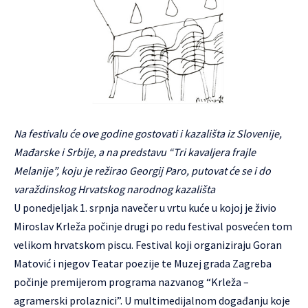
Na festivalu će ove godine gostovati i kazališta iz Slovenije,
Mađarske i Srbije, a na predstavu “Tri kavaljera frajle
Melanije”, koju je režirao Georgij Paro, putovat će se i do
varaždinskog Hrvatskog narodnog kazališta
U ponedjeljak 1. srpnja navečer u vrtu kuće u kojoj je živio
Miroslav Krleža počinje drugi po redu festival posvećen tom
velikom hrvatskom piscu.
Festival koji organiziraju Goran
Matović i njegov Teatar poezije te Muzej grada Zagreba
počinje premijerom programa nazvanog “Krleža –
agramerski prolaznici”. U multimedijalnom događanju koje