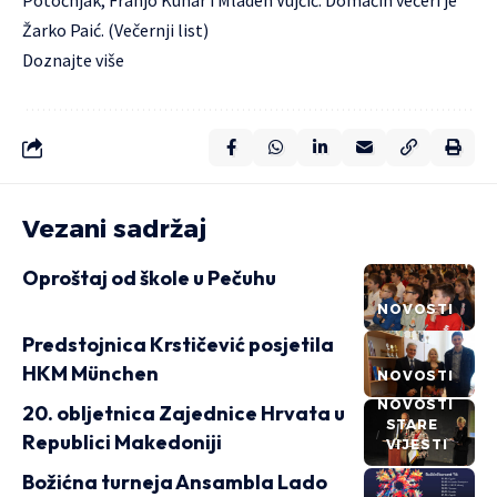
Potočnjak, Franjo Kuhar i Mladen Vujčić. Domaćin večeri je
Žarko Paić. (Večernji list)
Doznajte više
Vezani sadržaj
Oproštaj od škole u Pečuhu
NOVOSTI
Predstojnica Krstičević posjetila
HKM München
NOVOSTI
NOVOSTI
20. obljetnica Zajednice Hrvata u
STARE
Republici Makedoniji
VIJESTI
Božićna turneja Ansambla Lado