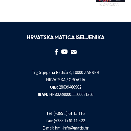
NOVOSTI
HRVATSKA MATICA ISELJENIKA
Trg Stjepana Radića 3, 10000 ZAGREB
HRVATSKA / CROATIA
OIB:
28639480902
IBAN:
HR8023900011100021305
tel: (+385 1) 61 15 116
fax: (+385 1) 61 11 522
E-mail:
hmi-info@matis.hr