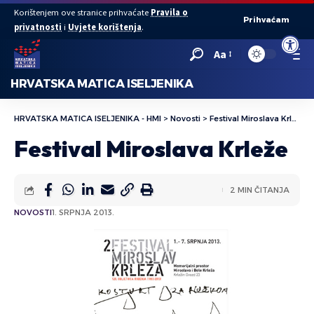
Korištenjem ove stranice prihvaćate
Pravila o
Prihvaćam
privatnosti
i
Uvjete korištenja
.
Open to
Aa
HRVATSKA MATICA ISELJENIKA
HRVATSKA MATICA ISELJENIKA - HMI
>
Novosti
>
Festival Miroslava Krleže
Festival Miroslava Krleže
2 MIN ČITANJA
NOVOSTI
1. SRPNJA 2013.