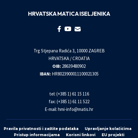
HRVATSKA MATICA ISELJENIKA
Trg Stjepana Radića 3, 10000 ZAGREB
HRVATSKA / CROATIA
OIB:
28639480902
IBAN:
HR8023900011100021305
tel: (+385 1) 61 15 116
fax: (+385 1) 61 11 522
E-mail:
hmi-info@matis.hr
Pravila privatnosti i zaštite podataka
Upravljanje kolačićima
Pristup informacijama
Korisni linkovi
EU projekti