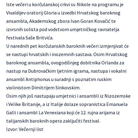
Iste večeri u korčulanskoj crkvi sv. Nikole na programu je
Vivaldijev oratorij Gloria u izvedbi Hrvatskog baroknog
ansambla, Akademskog zbora Ivan Goran Kovačić te
izvrsnih solista pod vodstvom umjetničkog ravnatelja
festivala Saše Britvića.
U narednih pet korčulanskih baroknih večeri izmjenjivat će
se nastupi hrvatskih i inozemnih sastava. Osim Hrvatskog
baroknog ansambla, ovogodišnjeg dobitnika Orlanda za
nastup na Dubrovačkim ljetnim igrama, nastupa i vokalni
ansambl Antiphonus u suradnji s poznatim ruskim
violinistom Dimitrijem Sinkovskim.
Osim njih još nastupaju umjetnici i ansambli iz Nizozemske
i Velike Britanije, a iz Italije dolaze sopranistica Emanuela
Galli i ansambl La Venexiana koji će 12. rujna arijama iz
talijanskih baroknih opera zaključiti festival.
Izvor: Večernji list