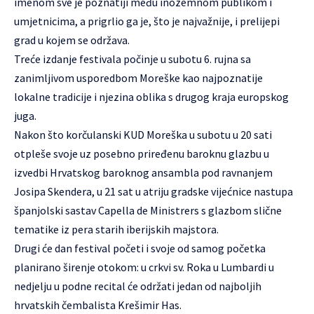
imenom sve je poznatiji među inozemnom publikom i
umjetnicima, a prigrlio ga je, što je najvažnije, i prelijepi
grad u kojem se održava.
Treće izdanje festivala počinje u subotu 6. rujna sa
zanimljivom usporedbom Moreške kao najpoznatije
lokalne tradicije i njezina oblika s drugog kraja europskog
juga.
Nakon što korčulanski KUD Moreška u subotu u 20 sati
otpleše svoje uz posebno priređenu baroknu glazbu u
izvedbi Hrvatskog baroknog ansambla pod ravnanjem
Josipa Skendera, u 21 sat u atriju gradske vijećnice nastupa
španjolski sastav Capella de Ministrers s glazbom slične
tematike iz pera starih iberijskih majstora.
Drugi će dan festival početi i svoje od samog početka
planirano širenje otokom: u crkvi sv. Roka u Lumbardi u
nedjelju u podne recital će održati jedan od najboljih
hrvatskih čembalista Krešimir Has.