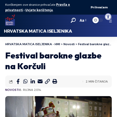
Korištenjem ove stranice prihvaćate
Pravila o
Prihvaćam
privatnosti
i
Uvjete korištenja
.
Open to
Aa
HRVATSKA MATICA ISELJENIKA
HRVATSKA MATICA ISELJENIKA - HMI
>
Novosti
>
Festival barokne glazbe na Korčuli
Festival barokne glazbe
na Korčuli
2 MIN ČITANJA
NOVOSTI
8. RUJNA 2014.