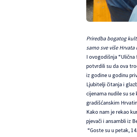
Priredba bogatog kult
samo sve više Hrvata i
I ovogodišnja “Ulična 
potvrdili su da ova t
iz godine u godinu priv
Ljubitelji čitanja i gl
cijenama nudile su se k
gradišćanskim Hrvatim
Kako nam je rekao kur
pjevači i ansambli iz 
“Goste su u petak, 14.