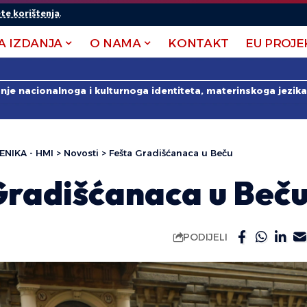
te korištenja
.
A IZDANJA
O NAMA
KONTAKT
EU PROJE
anje nacionalnoga i kulturnoga identiteta, materinskoga jezika 
ENIKA - HMI
>
Novosti
>
Fešta Gradišćanaca u Beču
Gradišćanaca u Beč
PODIJELI