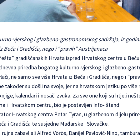
urno-vjerskog i glazbeno-gastronomskog sadržaja, iz godine
z Beča i Gradišća, nego i “pravih” Austrijanaca
fešta” gradišćanskih Hrvata ispred Hrvatskog centra u Beču i
rodnevna priredba bogatog kulturno-vjerskog i glazbeno-gas
lači, ne samo sve više Hrvata iz Beča i Gradišća, nego i “prav
azbe također su došli na svoje, jer na hrvatskom jeziku po viš
njige, kalendari i nosači zvuka. Za sve one koji su htjeli nešt
a i Hrvatskom centru, bio je postavljen Info- štand.
ator Hrvatskog centra Petar Tyran, u glazbenom dijelu prire
Beča i Gradišća te susjedne Mađarske i Slovačke.
 rujna zabavljali Alfred Vörös, Danijel Pavlović-Nino, tambur