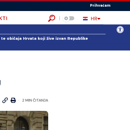
Prihvaćam
EN
HR
KTI
ES
Open to
te običaja Hrvata koji žive izvan Republike
u
2 MIN ČITANJA