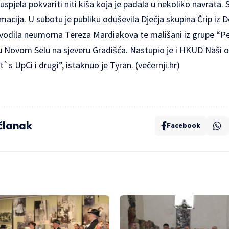
uspjela pokvariti niti kiša koja je padala u nekoliko navrata
lomacija. U subotu je publiku oduševila Dječja skupina Črip iz
e vodila neumorna Tereza Mardiakova te mališani iz grupe “Pel
 Novom Selu na sjeveru Gradišća. Nastupio je i HKUD Naši ob
s UpCi i drugi”, istaknuo je Tyran. (večernji.hr)
 članak
Facebook