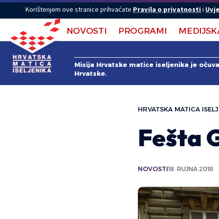
Korištenjem ove stranice prihvaćate
Pravila o privatnosti
i
Uvje
NOVOSTI
PROGRAMI
MEDIJSK
Misija Hrvatske matice iseljenika je očuv
Hrvatske.
HRVATSKA MATICA ISELJ
Fešta 
NOVOSTI
18. RUJNA 2018.