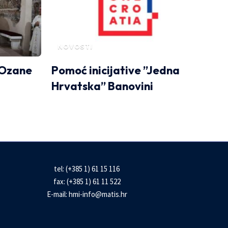
NOVOSTI
 Ozane
Pomoć inicijative ”Jedna
Hrvatska” Banovini
tel: (+385 1) 61 15 116
fax: (+385 1) 61 11 522
E-mail:
hmi-info@matis.hr