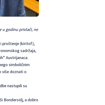
 u godinu privlači, ne
 proštenje (kiritof),
tronomskog sadržaja,
ih” Austrijanaca.
e nego simboličnim
o više doznati o
dbe nastupili su
aši Bondersölj, a dobro