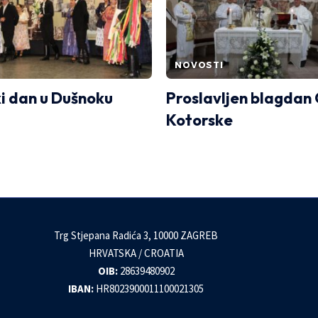
NOVOSTI
i dan u Dušnoku
Proslavljen blagdan
Kotorske
Trg Stjepana Radića 3, 10000 ZAGREB
HRVATSKA / CROATIA
OIB:
28639480902
IBAN:
HR8023900011100021305