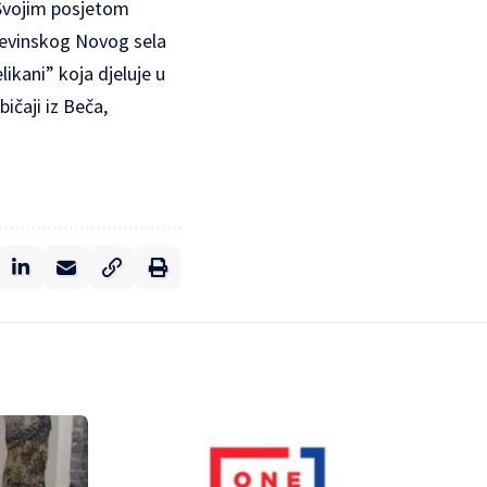
. Svojim posjetom
 Devinskog Novog sela
ikani” koja djeluje u
ičaji iz Beča,