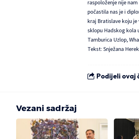
raspoloženje nije nam 
počastila nas je i dip
kraj Bratislave koju j
sklopu Hadskog kola u
Tamburica Uzlop, What`
Tekst: Snježana Herek
Podijeli ovaj
Vezani sadržaj