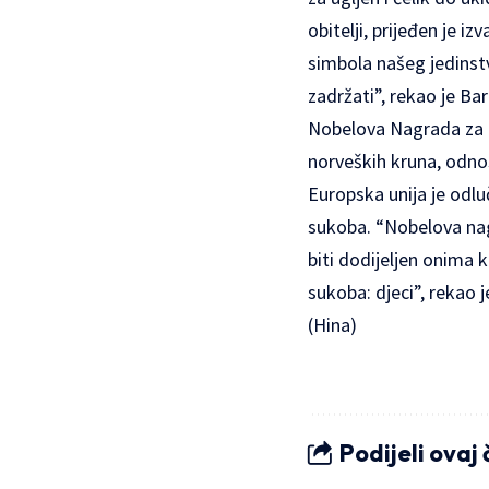
obitelji, prijeđen je iz
simbola našeg jedinstv
zadržati”, rekao je Ba
Nobelova Nagrada za mi
norveških kruna, odno
Europska unija je odl
sukoba. “Nobelova nag
biti dodijeljen onima k
sukoba: djeci”, rekao
(Hina)
Podijeli ovaj