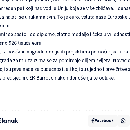
vanredan put koji nas vodi u Uniju koja se više zbližava. I danas
a nalazi se u rukama svih. To je euro, valuta naše Europske u
rroso.
r se sastoji od diplome, zlatne medalje i čeka u vrijednost
sno 926 tisuća eura.
učila novčanu nagradu dodijeliti projektima pomoći djeci u 
rada za mir zauzima se za pomirenje diljem svijeta. Novac 
oji su prva nada za budućnost, ali koji su ujedno i prve žrtve s
 je predsjednik EK Barroso nakon donošenja te odluke.
 članak
Facebook