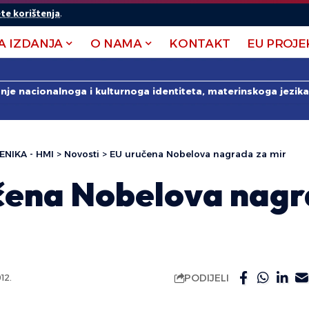
te korištenja
.
A IZDANJA
O NAMA
KONTAKT
EU PROJE
anje nacionalnoga i kulturnoga identiteta, materinskoga jezika 
ENIKA - HMI
>
Novosti
>
EU uručena Nobelova nagrada za mir
čena Nobelova nagr
PODIJELI
12.