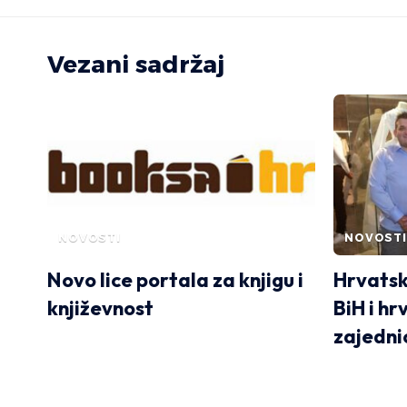
Vezani sadržaj
NOVOSTI
NOVOSTI
Novo lice portala za knjigu i
Hrvatsk
književnost
BiH i h
zajedni