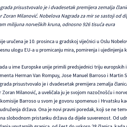
grada prisustvovalo je i dvadesetak premijera zemalja član
jer Zoran Milanović. Nobelova Nagrada za mir se sastoji od d
osam milijuna norveških kruna, odnosno 926 tisuća eura
je uručena je 10. prosinca u gradskoj vijećnici u Oslu Nobel
jesnu ulogu EU-a u promicanju mira, pomirenja i ujedinjenja 
da u ime Europske unije primili predsjednici triju europskih 
rlamenta Herman Van Rompuy, Jose Manuel Barroso i Martin S
grada prisustvovalo je i dvadesetak premijera zemalja člani
r Zoran Milanović, a uveličala ju je svojom nazočnošću i norve
komisije Barroso u svom je govoru spomenuo i Hrvatsku kao
 udruženja država. Ona je novi pravni poredak, koji se ne tem
 slobodnom pristanku država da dijele suverenost. Od udr
kidanja unutarnjih granica, od šest do uskoro 28 članica, kada