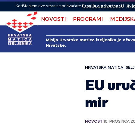
Korištenjem ove stranice prihvaćate
Pravila o privatnosti
i
Uvje
NOVOSTI
PROGRAMI
MEDIJSK
Misija Hrvatske matice iseljenika je očuv
Hrvatske.
HRVATSKA MATICA ISELJ
EU uru
mir
NOVOSTI
10. PROSINCA 20