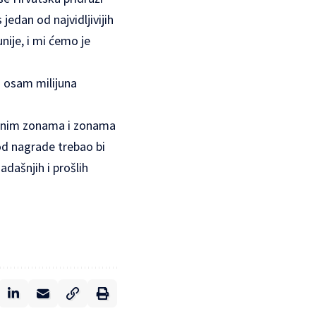
 jedan od najvidljivijih
nije, i mi ćemo je
i osam milijuna
ratnim zonama i zonama
od nagrade trebao bi
adašnjih i prošlih