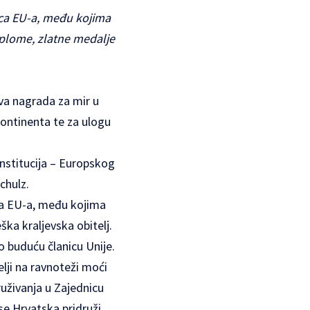
ica EU-a, među kojima
iplome, zlatne medalje
ova nagrada za mir u
kontinenta te za ulogu
institucija – Europskog
chulz.
ca EU-a, među kojima
ška kraljevska obitelj.
 buduću članicu Unije.
elji na ravnoteži moći
uživanja u Zajednicu
 se Hrvatska pridruži