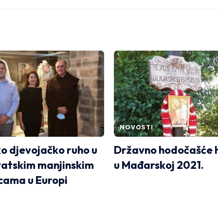
NOVOSTI
o djevojačko ruho u
Državno hodočašće 
rvatskim manjinskim
u Mađarskoj 2021.
cama u Europi