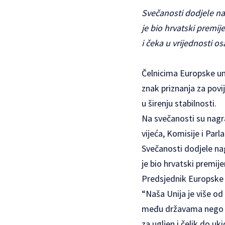
Svečanosti dodjele na
je bio hrvatski premi
i čeka u vrijednosti 
Čelnicima Europske uni
znak priznanja za povi
u širenju stabilnosti.
Na svečanosti su nagra
vijeća, Komisije i Pa
Svečanosti dodjele na
je bio hrvatski premije
Predsjednik Europske 
“Naša Unija je više od
među državama nego na
za ugljen i čelik do u