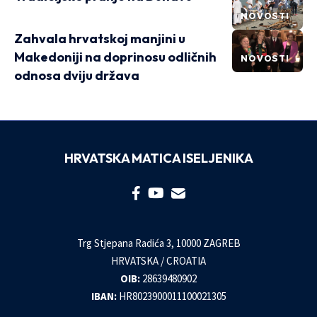
NOVOSTI
Zahvala hrvatskoj manjini u
Makedoniji na doprinosu odličnih
NOVOSTI
odnosa dviju država
HRVATSKA MATICA ISELJENIKA
Trg Stjepana Radića 3, 10000 ZAGREB
HRVATSKA / CROATIA
OIB:
28639480902
IBAN:
HR8023900011100021305