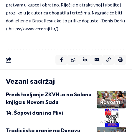
pretvara u kupce i obratno. Riječ je o atraktivnoj i ubojitoj
prozi koju je autorica obogatila i crtežima. Nagrade će biti
dodijeljene u Bruxellesu ako to prilike dopuste. (Denis Derk)
( https://www.vecernji.hr/)
Vezani sadržaj
Predstavljanje ZKVH-a na Salonu
knjiga u Novom Sadu
NOVOSTI
14. Šopovi dani na Plivi
NOVOSTI
Tradicijsko pranje na Dunavu