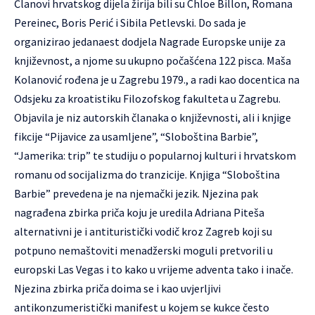
Članovi hrvatskog dijela žirija bili su Chloe Billon, Romana
Pereinec, Boris Perić i Sibila Petlevski. Do sada je
organizirao jedanaest dodjela Nagrade Europske unije za
književnost, a njome su ukupno počašćena 122 pisca. Maša
Kolanović rođena je u Zagrebu 1979., a radi kao docentica na
Odsjeku za kroatistiku Filozofskog fakulteta u Zagrebu.
Objavila je niz autorskih članaka o književnosti, ali i knjige
fikcije “Pijavice za usamljene”, “Sloboština Barbie”,
“Jamerika: trip” te studiju o popularnoj kulturi i hrvatskom
romanu od socijalizma do tranzicije. Knjiga “Sloboština
Barbie” prevedena je na njemački jezik. Njezina pak
nagrađena zbirka priča koju je uredila Adriana Piteša
alternativni je i antituristički vodič kroz Zagreb koji su
potpuno nemaštoviti menadžerski moguli pretvorili u
europski Las Vegas i to kako u vrijeme adventa tako i inače.
Njezina zbirka priča doima se i kao uvjerljivi
antikonzumeristički manifest u kojem se kukce često