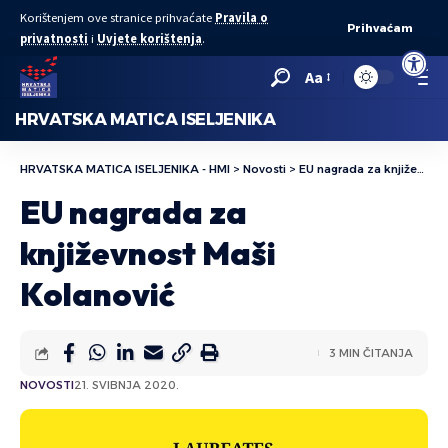
Korištenjem ove stranice prihvaćate
Pravila o
Prihvaćam
privatnosti
i
Uvjete korištenja
.
Open to
Aa
HRVATSKA MATICA ISELJENIKA
HRVATSKA MATICA ISELJENIKA - HMI
>
Novosti
>
EU nagrada za književnost Maši Kolanović
EU nagrada za
književnost Maši
Kolanović
3 MIN ČITANJA
NOVOSTI
21. SVIBNJA 2020.