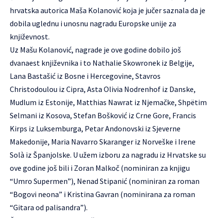
hrvatska autorica Maša Kolanović koja je jučer saznala da je
dobila uglednu i unosnu nagradu Europske unije za
književnost.
Uz Mašu Kolanović, nagrade je ove godine dobilo još
dvanaest književnika i to Nathalie Skowronek iz Belgije,
Lana Bastašić iz Bosne i Hercegovine, Stavros
Christodoulou iz Cipra, Asta Olivia Nodrenhof iz Danske,
Mudlum iz Estonije, Matthias Nawrat iz Njemačke, Shpëtim
Selmani iz Kosova, Stefan Bošković iz Crne Gore, Francis
Kirps iz Luksemburga, Petar Andonovski iz Sjeverne
Makedonije, Maria Navarro Skaranger iz Norveške i Irene
Solà iz Španjolske. U užem izboru za nagradu iz Hrvatske su
ove godine još bili i Zoran Malkoč (nominiran za knjigu
“Umro Supermen”), Nenad Stipanić (nominiran za roman
“Bogovi neona” i Kristina Gavran (nominirana za roman
“Gitara od palisandra”).