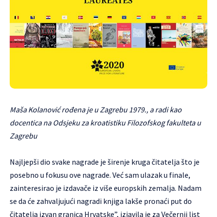
Maša Kolanović rođena je u Zagrebu 1979., a radi kao
docentica na Odsjeku za kroatistiku Filozofskog fakulteta u
Zagrebu
Najljepši dio svake nagrade je širenje kruga čitatelja što je
posebno u fokusu ove nagrade. Već sam ulazak u finale,
zainteresirao je izdavače iz više europskih zemalja. Nadam
se da će zahvaljujući nagradi knjiga lakše pronaći put do
čitatelja izvan granica Hrvatske”, izjavila je za Večernji list