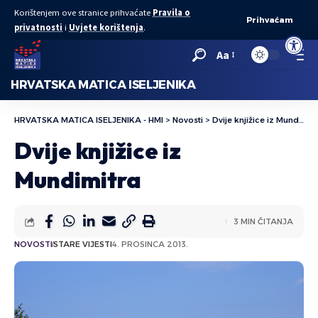
Korištenjem ove stranice prihvaćate
Pravila o
Prihvaćam
privatnosti
i
Uvjete korištenja
.
Open to
Aa
HRVATSKA MATICA ISELJENIKA
HRVATSKA MATICA ISELJENIKA - HMI
>
Novosti
>
Dvije knjižice iz Mundimitra
Dvije knjižice iz
Mundimitra
3 MIN ČITANJA
NOVOSTI
STARE VIJESTI
4. PROSINCA 2013.