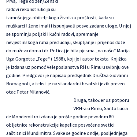
Prva, Tege do žen/Ženski
radovi rekonstrukcija su
tamošnjega obiteljskoga života u prošlosti, kada su
muškarci l žene imali i ispunjavali posve zadane uloge. U njoj
se spominju poljski i kućni radovi, spremanje
nevjestinskoga ruha pred udaju, skupljanje i prijenos dote
do muževa doma i dr. Poticaj je bila pjesma „na našo“ Marija
Uga Gorgette „Tege“ ( 1988), koji je i autor teksta. Knjižica
je izdana uz pomoć Veleposlanstva RH u Rimu u svibnju ove
godine. Predgovor je napisao predsjednik Društva Giovanni
Romagnoli, a tekst je na standardni hrvatski jezik preveo
otac Petar Milanović.
Druga, također uz potporu
VRH-a u Rimu, Santa Lucia
de Mondemitro izdana je prošle godine povodom 80.
obljetnice rekonstrukcije kapelice posvećene svetici
zaštitnici Mundimitra. Svake se godine ondje, posljednjega