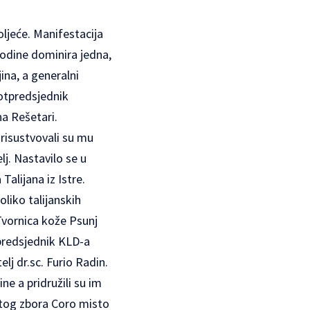
oljeće. Manifestacija
godine dominira jedna,
ina, a generalni
potpredsjednik
na Rešetari.
risustvovali su mu
lj. Nastavilo se u
Talijana iz Istre.
liko talijanskih
Tvornica kože Psunj
, predsjednik KLD-a
lj dr.sc. Furio Radin.
ne a pridružili su im
vitog zbora Coro misto