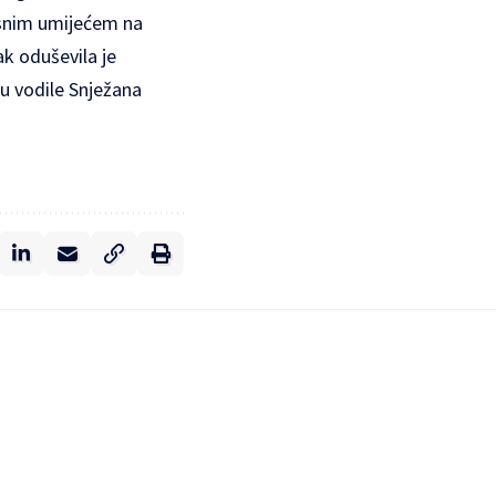
esnim umijećem na
k oduševila je
u vodile Snježana