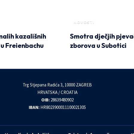
NOVOSTI
malih kazališnih
Smotra dječjih pjeva
 u Freienbachu
zborova u Subotici
Trg Stjepana Radića 3, 10000 ZAGREB
HRVATSKA / CROATIA
OIB:
28639480902
IBAN:
HR8023900011100021305