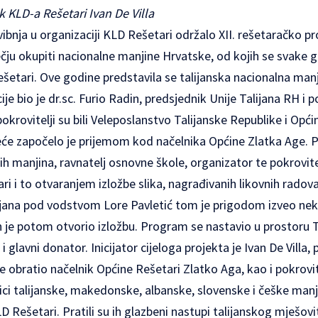
k KLD-a Rešetari Ivan De Villa
ibnja u organizaciji KLD Rešetari održalo XII. rešetaračko pr
ečju okupiti nacionalne manjine Hrvatske, od kojih se svake 
šetari. Ove godine predstavila se talijanska nacionalna manj
je bio je dr.sc. Furio Radin, predsjednik Unije Talijana RH i 
krovitelji su bili Veleposlanstvo Talijanske Republike i Opći
jeće započelo je prijemom kod načelnika Općine Zlatka Age. P
ih manjina, ravnatelj osnovne škole, organizator te pokrovite
i i to otvaranjem izložbe slika, nagrađivanih likovnih radova 
jana pod vodstvom Lore Pavletić tom je prigodom izveo neko
n je potom otvorio izložbu. Program se nastavio u prostoru 
 i glavni donator. Inicijator cijeloga projekta je Ivan De Villa
e obratio načelnik Općine Rešetari Zlatko Aga, kao i pokrovite
nici talijanske, makedonske, albanske, slovenske i češke manji
KLD Rešetari. Pratili su ih glazbeni nastupi talijanskog mješo