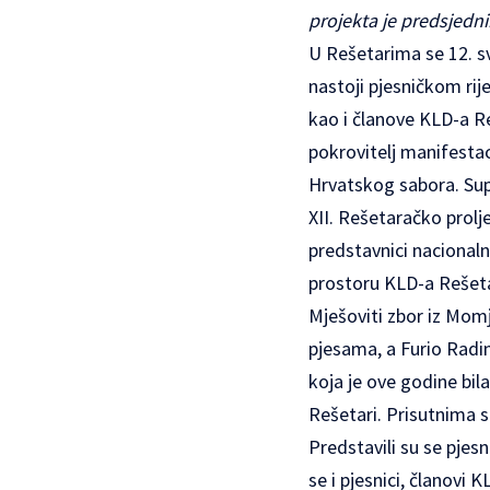
projekta je predsjedni
U Rešetarima se 12. sv
nastoji pjesničkom rij
kao i članove KLD-a Re
pokrovitelj manifestaci
Hrvatskog sabora. Supo
XII. Rešetaračko prol
predstavnici nacionaln
prostoru KLD-a Rešetar
Mješoviti zbor iz Mom
pjesama, a Furio Radi
koja je ove godine bila
Rešetari. Prisutnima s
Predstavili su se pjes
se i pjesnici, članovi 