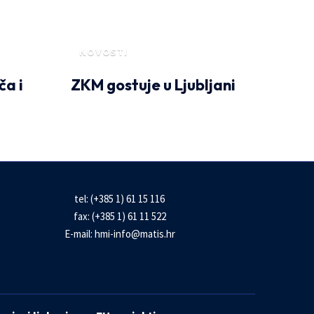
NOVOSTI
ča i
ZKM gostuje u Ljubljani
tel: (+385 1) 61 15 116
fax: (+385 1) 61 11 522
E-mail:
hmi-info@matis.hr