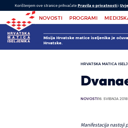
Korištenjem ove stranice prihvaćate
Pravila o privatnosti
i
Uvje
NOVOSTI
PROGRAMI
MEDIJSK
Misija Hrvatske matice iseljenika je očuv
Hrvatske.
HRVATSKA MATICA ISELJ
Dvanae
NOVOSTI
16. SVIBNJA 2018
Manifestacija nastoji 