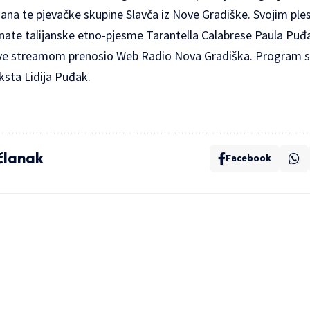
ana te pjevačke skupine Slavča iz Nove Gradiške. Svojim pl
ate talijanske etno-pjesme Tarantella Calabrese Paula Puđa
live streamom prenosio Web Radio Nova Gradiška. Program s
eksta Lidija Puđak.
 članak
Facebook