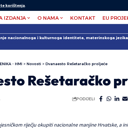
te korištenja
.
A IZDANJA
O NAMA
KONTAKT
EU PROJE
anje nacionalnoga i kulturnoga identiteta, materinskoga jezika 
ENIKA - HMI
>
Novosti
>
Dvanaesto Rešetaračko proljeće
sto Rešetaračko pr
PODIJELI
.
pjesničkom riječju okupiti nacionalne manjine Hrvatske, a inic