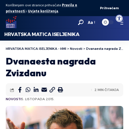
Korištenjem ove stranice prihvaćate
Pravila o
Prihvaćam
privatnosti
i
Uvjete korištenja
.
Open to
Aa
HRVATSKA MATICA ISELJENIKA
HRVATSKA MATICA ISELJENIKA - HMI
>
Novosti
>
Dvanaesta nagrada Zvizdanu
Dvanaesta nagrada
Zvizdanu
2 MIN ČITANJA
NOVOSTI
5. LISTOPADA 2015.