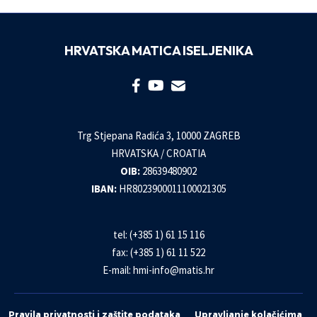
HRVATSKA MATICA ISELJENIKA
Trg Stjepana Radića 3, 10000 ZAGREB
HRVATSKA / CROATIA
OIB:
28639480902
IBAN:
HR8023900011100021305
tel: (+385 1) 61 15 116
fax: (+385 1) 61 11 522
E-mail:
hmi-info@matis.hr
Pravila privatnosti i zaštite podataka
Upravljanje kolačićima