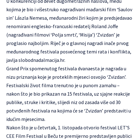
U konkurenciji od devet dugometražnih naslova, među
kojima je bio i višestruko nagrađivani mađarski film ‘Saulov
sin’ Lászla Nemesa, međunarodni žiri kojim je predsjedavao
renomirani englesko-francuski redatelj Roland Joffe
(nagrađivani filmovi ‘Polja smrti’, ‘Misija’) ‘Zvizdan’ je
proglasio najboljim. Riječ je o glavnoj nagradi inače prvog
međunarodnog festivala posvećenog temi rata i konflikta,
javlja slobodnadalmacija.hr.
Grand Prix spomenutog festivala dvanaesta je nagrada u
nizu priznanja koje je proteklih mjeseci osvojio ‘Zvizdan’.
Festivalski život filma trenutno je u punom zamahu –
nakon što je bio prikazan na 15 festivala, uz sjajne reakcije
publike, struke i kritike, slijedi niz od zasada više od 30
potvrđenih festivala na kojima će se ‘Zvizdan’ predstaviti u
idućim mjesecima.
Nakon što je u četvrtak, 1. listopada otvorio festival LET’S
CEE Film Festival u Beču te premijerno predstavljen publici