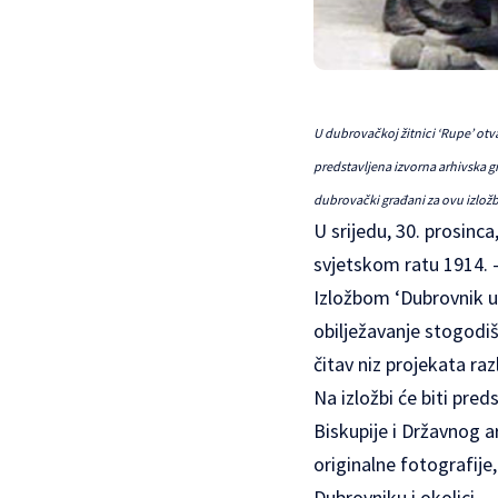
U dubrovačkoj žitnici ‘Rupe’ otva
predstavljena izvorna arhivska g
dubrovački građani za ovu izložbu
U srijedu, 30. prosinca,
svjetskom ratu 1914. –
Izložbom ‘Dubrovnik u 
obilježavanje stogodiš
čitav niz projekata razl
Na izložbi će biti pre
Biskupije i Državnog a
originalne fotografije
Dubrovniku i okolici.