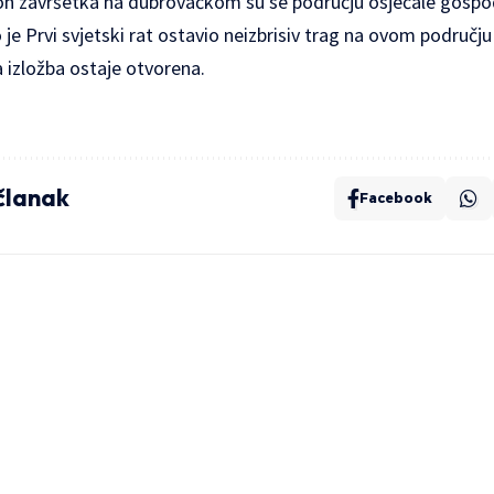
kon završetka na dubrovačkom su se području osjećale gosp
 je Prvi svjetski rat ostavio neizbrisiv trag na ovom području
 izložba ostaje otvorena.
 članak
Facebook