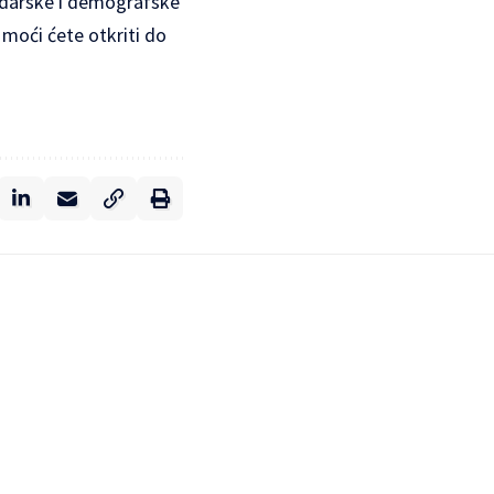
odarske i demografske
 moći ćete otkriti do