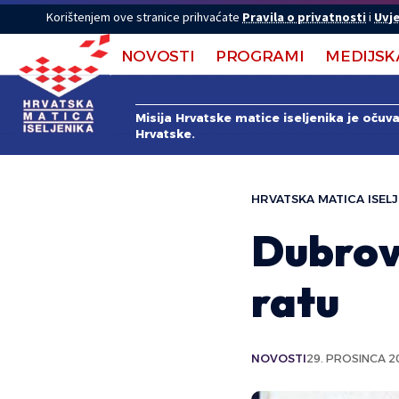
Korištenjem ove stranice prihvaćate
Pravila o privatnosti
i
Uvje
NOVOSTI
PROGRAMI
MEDIJSK
Misija Hrvatske matice iseljenika je očuv
Hrvatske.
HRVATSKA MATICA ISELJ
Dubrov
ratu
NOVOSTI
29. PROSINCA 20