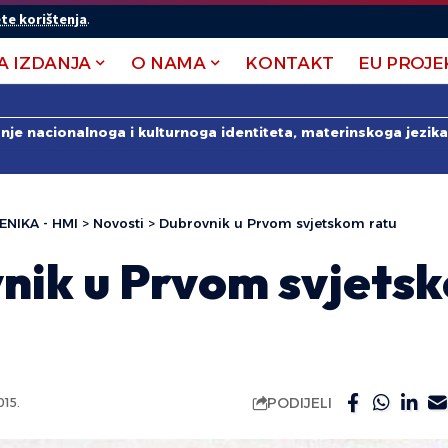
te korištenja
.
A IZDANJA
O NAMA
KONTAKT
EU PROJE
anje nacionalnoga i kulturnoga identiteta, materinskoga jezika 
ENIKA - HMI
>
Novosti
>
Dubrovnik u Prvom svjetskom ratu
nik u Prvom svjets
PODIJELI
15.