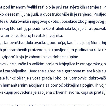
at pod imenom ‘Veliki rat’ bio je prvi rat svjetskih razmjera. P
o deset milijuna ljudi, a dvostruko više ih je ranjeno. Poslje
ile i u Dubrovniku i njegovoj okolici, posebice zbog njegovog
skoj Monarhiji, pripadnici Centralnih sila koja je u rat pozva
a time i velik broj hrvatskih vojnika.
 stanovništvo dubrovačkog područja, kao i u cijeloj Monarhiji
prehrambenih proizvoda, a u posljednjim godinama rata uz d
m gripom’ koja je zahvatila sve dobne skupine.
vnik se suočio i s velikim brojem izbjeglica iz crnogorskog p
a i zarobljenika. Uvedene su brojne sigurnosne mjere koje s
ale funkcioiranje života grada i okolice. Stanovnici dubrova
im humanitarnim akcijama za pomoć obiteljima poginulih vojnik
iskupiji provedena je zapljena crkvenih zvona, koja su pretalj