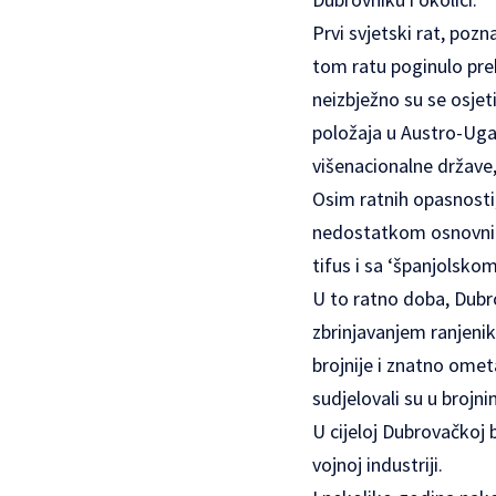
Prvi svjetski rat, pozn
tom ratu poginulo prek
neizbježno su se osjet
položaja u Austro-Ugar
višenacionalne države, 
Osim ratnih opasnosti,
nedostatkom osnovnih 
tifus i sa ‘španjolsko
U to ratno doba, Dubro
zbrinjavanjem ranjenik
brojnije i znatno omet
sudjelovali su u brojn
U cijeloj Dubrovačkoj b
vojnoj industriji.