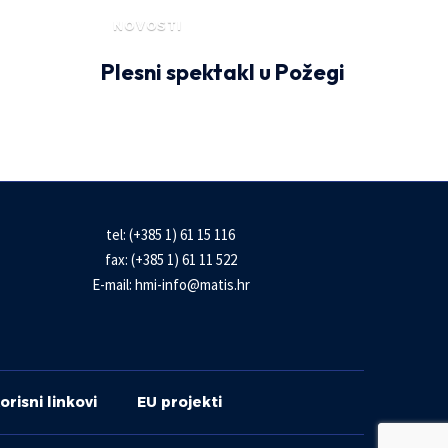
NOVOSTI
Plesni spektakl u Požegi
tel: (+385 1) 61 15 116
fax: (+385 1) 61 11 522
E-mail:
hmi-info@matis.hr
orisni linkovi
EU projekti