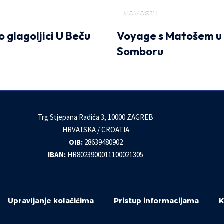
NOVOSTI
o glagoljici U Beču
Voyage s Matošem u
Somboru
Trg Stjepana Radića 3, 10000 ZAGREB
HRVATSKA / CROATIA
OIB:
28639480902
IBAN:
HR8023900011100021305
Upravljanje kolačićima
Pristup informacijama
K