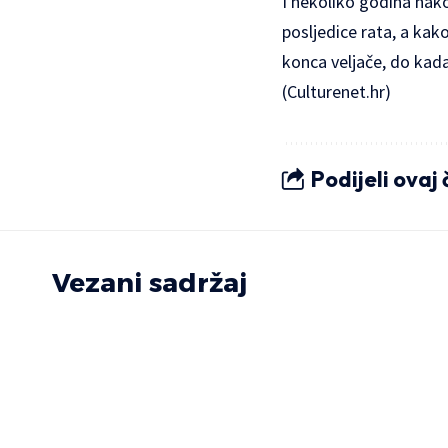
I nekoliko godina na
posljedice rata, a kako
konca veljače, do kada
(Culturenet.hr)
Podijeli ovaj
Vezani sadržaj