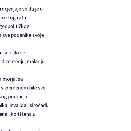
rocjenjuje se da je u
dice tog rata
 geopolitičkog
la sve podanike svoje
, suočilo se s
izenteriju, malariju,
rimorja, sa
u s vremenom bile sve
čkog područja
a, invalida i siročadi.
ena i korištena u