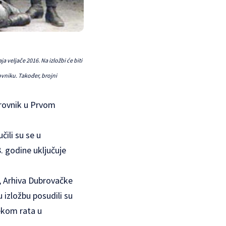
 veljače 2016. Na izložbi će biti
ovniku. Također, brojni
brovnik u Prvom
ili su se u
. godine uključuje
a, Arhiva Dubrovačke
 izložbu posudili su
jekom rata u