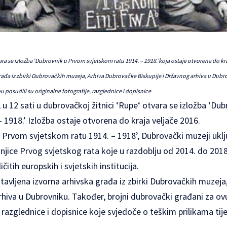
ra se izložba ‘Dubrovnik u Prvom svjetskom ratu 1914. – 1918.’koja ostaje otvorena do kraja
rađa iz zbirki Dubrovačkih muzeja, Arhiva Dubrovačke Biskupije i Državnog arhiva u Dubr
 posudili su originalne fotografije, razglednice i dopisnice
 u 12 sati u dubrovačkoj žitnici ‘
Rupe
‘ otvara se izložba ‘Du
 1918.’ Izložba ostaje otvorena do kraja veljače 2016.
Prvom svjetskom ratu 1914. – 1918’, Dubrovački muzeji uključ
njice Prvog svjetskog rata koje u razdoblju od 2014. do 2018
ičitih europskih i svjetskih institucija.
dstavljena izvorna arhivska građa iz zbirki Dubrovačkih muzej
rhiva u Dubrovniku. Također, brojni dubrovački građani za ovu
, razglednice i dopisnice koje svjedoče o teškim prilikama ti