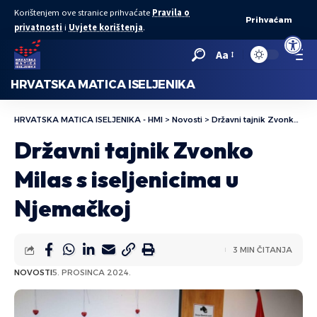
Korištenjem ove stranice prihvaćate
Pravila o
Prihvaćam
privatnosti
i
Uvjete korištenja
.
Open to
Aa
HRVATSKA MATICA ISELJENIKA
HRVATSKA MATICA ISELJENIKA - HMI
>
Novosti
>
Državni tajnik Zvonko Milas s iseljenicima u Njemačkoj
Državni tajnik Zvonko
Milas s iseljenicima u
Njemačkoj
3 MIN ČITANJA
NOVOSTI
5. PROSINCA 2024.