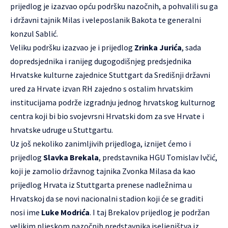
prijedlog je izazvao opću podršku nazočnih, a pohvalili su ga
i državni tajnik Milas i veleposlanik Bakota te generalni
konzul Sablić.
Veliku podršku izazvao je i prijedlog
Zrinka Jurića
, sada
dopredsjednika i ranijeg dugogodišnjeg predsjednika
Hrvatske kulturne zajednice Stuttgart da Središnji državni
ured za Hrvate izvan RH zajedno s ostalim hrvatskim
institucijama podrže izgradnju jednog hrvatskog kulturnog
centra koji bi bio svojevrsni Hrvatski dom za sve Hrvate i
hrvatske udruge u Stuttgartu.
Uz još nekoliko zanimljivih prijedloga, iznijet ćemo i
prijedlog
Slavka Brekala
, predstavnika HGU Tomislav Ivčić,
koji je zamolio državnog tajnika Zvonka Milasa da kao
prijedlog Hrvata iz Stuttgarta prenese nadležnima u
Hrvatskoj da se novi nacionalni stadion koji će se graditi
nosi ime
Luke Modrića
. I taj Brekalov prijedlog je podržan
velikim pljeskom nazočnih predstavnika iseljeništva iz