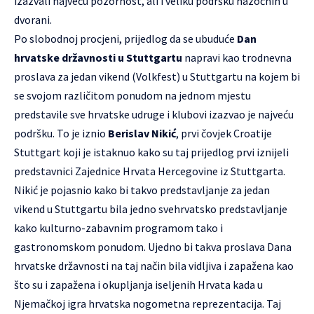
izazvali najveću pozornost, ali i veliku podršku nazočnih u
dvorani.
Po slobodnoj procjeni, prijedlog da se ubuduće
Dan
hrvatske državnosti u Stuttgartu
napravi kao trodnevna
proslava za jedan vikend (Volkfest) u Stuttgartu na kojem bi
se svojom različitom ponudom na jednom mjestu
predstavile sve hrvatske udruge i klubovi izazvao je najveću
podršku. To je iznio
Berislav Nikić
, prvi čovjek Croatije
Stuttgart koji je istaknuo kako su taj prijedlog prvi iznijeli
predstavnici Zajednice Hrvata Hercegovine iz Stuttgarta.
Nikić je pojasnio kako bi takvo predstavljanje za jedan
vikend u Stuttgartu bila jedno svehrvatsko predstavljanje
kako kulturno-zabavnim programom tako i
gastronomskom ponudom. Ujedno bi takva proslava Dana
hrvatske državnosti na taj način bila vidljiva i zapažena kao
što su i zapažena i okupljanja iseljenih Hrvata kada u
Njemačkoj igra hrvatska nogometna reprezentacija. Taj