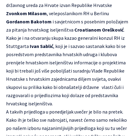
državnog ureda za Hrvate izvan Republike Hrvatske
Zvonkom Milasom
, veleposlanikom RH u Berlinu
Gordanom Bakotom
i savjetnicom s posebnim položajem
za pitanja hrvatskog iseljeništva
Croatianom Orešković
.
Kako je i na otvaranju skupa kazao generalni konzul RH iz
Stuttgarta
Ivan Sablić
, koji je i sazvao sastanak kako bi se
posredstvom predstavnika hrvatskih udruga i klubova
prenijele hrvatskom iseljeništvu informacije o projektima
koji bi trebali još više poboljšati suradnju Vlade Republike
Hrvatske s hrvatskim zajednicama diljem svijeta, ovakvi
skupovi su prilika kako bi obnašatelji državne vlasti čuli i
razgovarali o prijedlozima koji dolaze od predstavnika
hrvatskog iseljeništva.
A takvih prijedloga u ponedjeljak uvečer je bilo na pretek.
Kako ih je teško sve nabrojati, navest ćemo samo nekoliko
po našem izboru najzanimljivijih prijedloga koji su tu večer