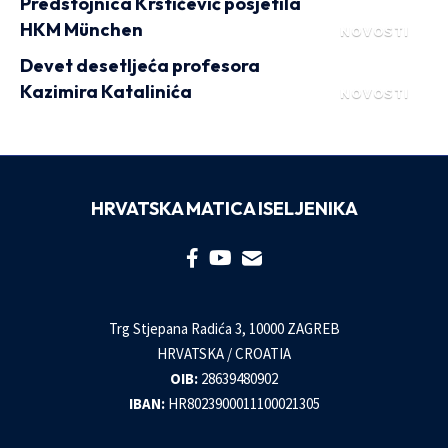
Predstojnica Krstičević posjetila
HKM München
NOVOSTI
Devet desetljeća profesora
Kazimira Katalinića
NOVOSTI
HRVATSKA MATICA ISELJENIKA
Trg Stjepana Radića 3, 10000 ZAGREB
HRVATSKA / CROATIA
OIB:
28639480902
IBAN:
HR8023900011100021305