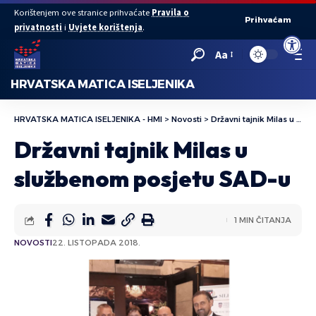
Korištenjem ove stranice prihvaćate
Pravila o
Prihvaćam
privatnosti
i
Uvjete korištenja
.
Open to
Aa
HRVATSKA MATICA ISELJENIKA
HRVATSKA MATICA ISELJENIKA - HMI
>
Novosti
>
Državni tajnik Milas u službenom posjetu SAD-u
Državni tajnik Milas u
službenom posjetu SAD-u
1 MIN ČITANJA
NOVOSTI
22. LISTOPADA 2018.