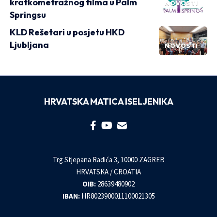
kratkometražnog filma u Palm
NOVOSTI
Springsu
KLD Rešetari u posjetu HKD
Ljubljana
NOVOSTI
HRVATSKA MATICA ISELJENIKA
Trg Stjepana Radića 3, 10000 ZAGREB
HRVATSKA / CROATIA
OIB:
28639480902
IBAN:
HR8023900011100021305