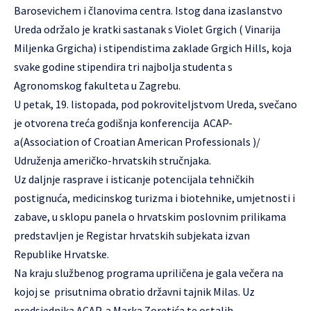
Barosevichem i članovima centra. Istog dana izaslanstvo
Ureda održalo je kratki sastanak s Violet Grgich ( Vinarija
Miljenka Grgicha) i stipendistima zaklade Grgich Hills, koja
svake godine stipendira tri najbolja studenta s
Agronomskog fakulteta u Zagrebu.
U petak, 19. listopada, pod pokroviteljstvom Ureda, svečano
je otvorena treća godišnja konferencija ACAP-
a(Association of Croatian American Professionals )/
Udruženja američko-hrvatskih stručnjaka.
Uz daljnje rasprave i isticanje potencijala tehničkih
postignuća, medicinskog turizma i biotehnike, umjetnosti i
zabave, u sklopu panela o hrvatskim poslovnim prilikama
predstavljen je Registar hrvatskih subjekata izvan
Republike Hrvatske.
Na kraju službenog programa upriličena je gala večera na
kojoj se prisutnima obratio državni tajnik Milas. Uz
predsjednika ACAP-a Marka Zoretića te ostalih