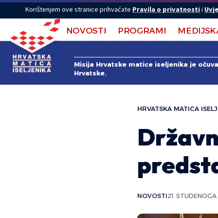
Korištenjem ove stranice prihvaćate
Pravila o privatnosti
i
Uvje
NOVOSTI
PROGRAMI
MEDIJSK
Misija Hrvatske matice iseljenika je očuv
Hrvatske.
HRVATSKA MATICA ISELJ
Državni
predst
NOVOSTI
21. STUDENOGA 