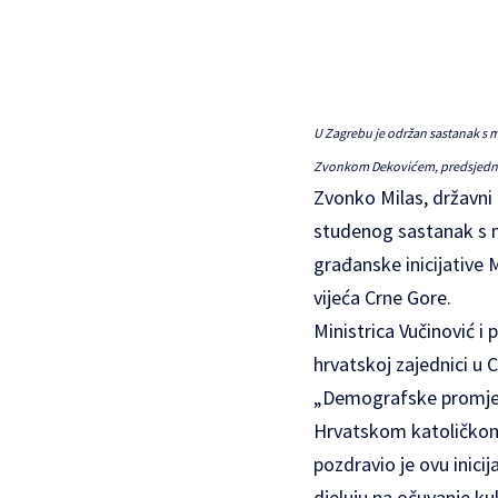
U Zagrebu je održan sastanak s m
Zvonkom Dekovićem, predsjedni
Zvonko Milas, državni 
studenog sastanak s m
građanske inicijativ
vijeća Crne Gore.
Ministrica Vučinović i
hrvatskoj zajednici u 
„Demografske promjene
Hrvatskom katoličkom s
pozdravio je ovu inici
djeluju na očuvanje ku