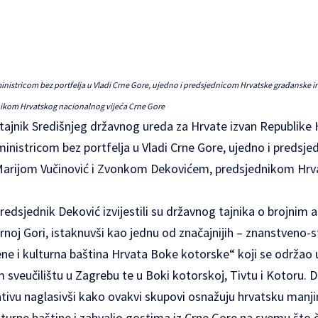
inistricom bez portfelja u Vladi Crne Gore, ujedno i predsjednicom Hrvatske građanske in
kom Hrvatskog nacionalnog vijeća Crne Gore
tajnik Središnjeg državnog ureda za Hrvate izvan Republike 
inistricom bez portfelja u Vladi Crne Gore, ujedno i predsj
e Marijom Vučinović i Zvonkom Dekovićem, predsjednikom Hr
 predsjednik Deković izvijestili su državnog tajnika o brojnim
Crnoj Gori, istaknuvši kao jednu od značajnijih – znanstveno-s
 i kulturna baština Hrvata Boke kotorske“ koji se održao u
veučilištu u Zagrebu te u Boki kotorskoj, Tivtu i Kotoru. Dr
jativu naglasivši kako ovakvi skupovi osnažuju hrvatsku manji
lturne baštine i zahvalio gostima iz Crne Gore na svemu što 