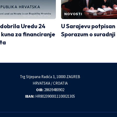
NOVOSTI
dobrila Uredu 24
U Sarajevu potpisan
 kuna za financiranje
Sporazum o suradnji
ta
Trg Stjepana Radića 3, 10000 ZAGREB
HRVATSKA / CROATIA
OIB:
28639480902
IBAN:
HR8023900011100021305