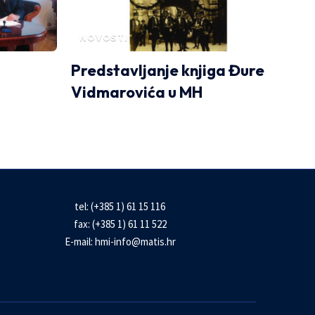
NOVOSTI
Predstavljanje knjiga Đure
Vidmarovića u MH
tel: (+385 1) 61 15 116
fax: (+385 1) 61 11 522
E-mail:
hmi-info@matis.hr