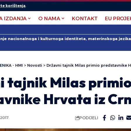
te korištenja
.
A IZDANJA
O NAMA
KONTAKT
EU PROJE
anje nacionalnoga i kulturnoga identiteta, materinskoga jezika 
ENIKA - HMI
>
Novosti
>
Državni tajnik Milas primio predstavnike 
 tajnik Milas primi
avnike Hrvata iz Cr
PODIJELI
2017.