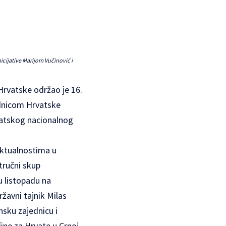
icijative Marijom Vučinović i
Hrvatske održao je 16.
ednicom Hrvatske
vatskog nacionalnog
 aktualnostima u
tručni skup
 listopadu na
žavni tajnik Milas
nsku zajednicu i
čine za Hrvate u Crnoj