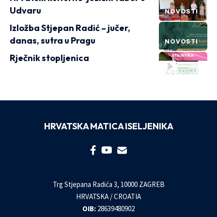
Udvaru
NOVOSTI
Izložba Stjepan Radić – jučer,
danas, sutra u Pragu
NOVOSTI
Rječnik stopljenica
NOVOSTI
HRVATSKA MATICA ISELJENIKA
Trg Stjepana Radića 3, 10000 ZAGREB
HRVATSKA / CROATIA
OIB:
28639480902