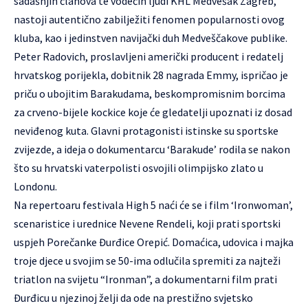
sadašnjih članova te vodećih ljudi KHL Medvešak Zagreb,
nastoji autentično zabilježiti fenomen popularnosti ovog
kluba, kao i jedinstven navijački duh Medveščakove publike.
Peter Radovich, proslavljeni američki producent i redatelj
hrvatskog porijekla, dobitnik 28 nagrada Emmy, ispričao je
priču o ubojitim Barakudama, beskompromisnim borcima
za crveno-bijele kockice koje će gledatelji upoznati iz dosad
neviđenog kuta. Glavni protagonisti istinske su sportske
zvijezde, a ideja o dokumentarcu ‘Barakude’ rodila se nakon
što su hrvatski vaterpolisti osvojili olimpijsko zlato u
Londonu.
Na repertoaru festivala High 5 naći će se i film ‘Ironwoman’,
scenaristice i urednice Nevene Rendeli, koji prati sportski
uspjeh Porečanke Đurđice Orepić. Domaćica, udovica i majka
troje djece u svojim se 50-ima odlučila spremiti za najteži
triatlon na svijetu “Ironman”, a dokumentarni film prati
Đurđicu u njezinoj želji da ode na prestižno svjetsko