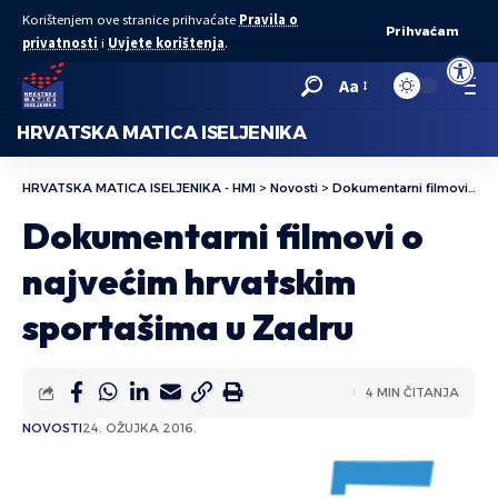
Korištenjem ove stranice prihvaćate
Pravila o
Prihvaćam
privatnosti
i
Uvjete korištenja
.
Open to
Aa
HRVATSKA MATICA ISELJENIKA
HRVATSKA MATICA ISELJENIKA - HMI
>
Novosti
>
Dokumentarni filmovi o najvećim hrvatskim sportašima u Zadru
Dokumentarni filmovi o
najvećim hrvatskim
sportašima u Zadru
4 MIN ČITANJA
NOVOSTI
24. OŽUJKA 2016.