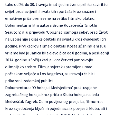
tako od 26. do 30. travnja imati jedinstvenu priliku zaviriti u
svijet proslavljenih hrvatskih sportaša kroz snažne i
emotivne priče prenesene na veliko filmsko platno.
Dokumentarni film autora Brune Kovačevića ‘Gnothi
Seauton’, ili u prijevodu ‘Upoznati samoga sebe’, prati život
najuspješnije skijaške obitelji na svijetu kroz dvadeset i tri
godine. Prvi kadrovi filma o obitelji Kostelić snimljeni su u
vrijeme kad je Janica bila djevojčica od 8 godina, a posljednji
2014. godine u Sočiju kad je Ivica četvrti put osvojio
olimpijsko srebro. Film je svjetsku premijeru imao
početkom veljače u Los Angelesu, a u travnju će biti
prikazan i zadarskoj publici.
Dokumentarac ‘O hokeju i Medvjedima’ prati uspjehe
zagrebačkog hokeja kroz priču o Klubu hokeja na ledu
Medveščak Zagreb. Osim povijesnog presjeka, filmom se
kroz svjedočenja ključnih pojedinaca iz povijesti kluba, ali i