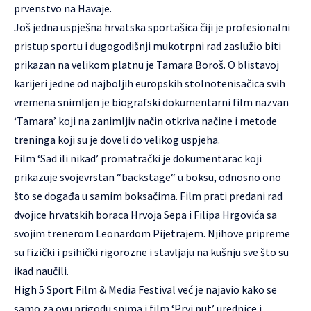
prvenstvo na Havaje.
Još jedna uspješna hrvatska sportašica čiji je profesionalni
pristup sportu i dugogodišnji mukotrpni rad zaslužio biti
prikazan na velikom platnu je Tamara Boroš. O blistavoj
karijeri jedne od najboljih europskih stolnotenisačica svih
vremena snimljen je biografski dokumentarni film nazvan
‘Tamara’ koji na zanimljiv način otkriva načine i metode
treninga koji su je doveli do velikog uspjeha.
Film ‘Sad ili nikad’ promatrački je dokumentarac koji
prikazuje svojevrstan “backstage“ u boksu, odnosno ono
što se događa u samim boksačima. Film prati predani rad
dvojice hrvatskih boraca Hrvoja Sepa i Filipa Hrgovića sa
svojim trenerom Leonardom Pijetrajem. Njihove pripreme
su fizički i psihički rigorozne i stavljaju na kušnju sve što su
ikad naučili.
High 5 Sport Film & Media Festival već je najavio kako se
samo za ovu prigodu snima i film ‘Prvi put’ urednice i