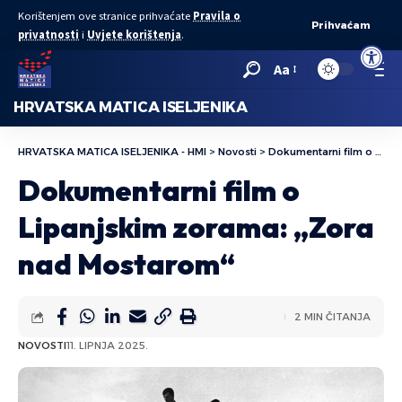
Korištenjem ove stranice prihvaćate
Pravila o
Prihvaćam
privatnosti
i
Uvjete korištenja
.
Open to
Aa
HRVATSKA MATICA ISELJENIKA
HRVATSKA MATICA ISELJENIKA - HMI
>
Novosti
>
Dokumentarni film o Lipanjskim zorama: „Zora nad Mostarom“
Dokumentarni film o
Lipanjskim zorama: „Zora
nad Mostarom“
2 MIN ČITANJA
NOVOSTI
11. LIPNJA 2025.