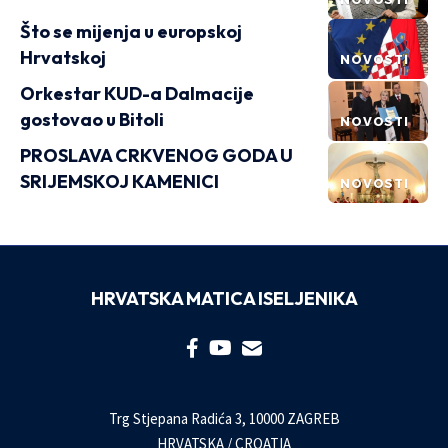
Što se mijenja u europskoj
Hrvatskoj
NOVOSTI
Orkestar KUD-a Dalmacije
gostovao u Bitoli
NOVOSTI
PROSLAVA CRKVENOG GODA U
SRIJEMSKOJ KAMENICI
NOVOSTI
HRVATSKA MATICA ISELJENIKA
Trg Stjepana Radića 3, 10000 ZAGREB
HRVATSKA / CROATIA