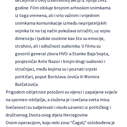
detaljima o ovoj izvanrednoj akciji iz lipnja 1992.
godine. Film obiluje brojnim arhivskim snimkama
iz toga vremena, ali i vrlo važnim i vrijednim
snimkama komunikacije između neprijateljskih
vojnika te na taj način pokušava istražiti, uz vojnu
dimenziju i ljudske osobine kao što su emocije,
strahovi, ali i odlučnost sudionika. U filmu su
govorili general zbora HVO-a Stanko Baja Sopta,
povjesničar Ante Nazor i brojni drugi sudionici i
stručnjaci, među kojima su i poznati srpski
političari, poput Borislava Jovića ili Momira
Bulčatovića.
Prigodom obljetnice položeni su vijenci i zapaljene svijeće
na spomen-obilježje, a služena je i svečana sveta misa.
Svečanosti su sudjelovali i visoki uzvanici iz političkog i
društvenog života ovog dijela Hercegovine.
Ovom operacijom, koju neki zovu “Čagalj” oslobođena je