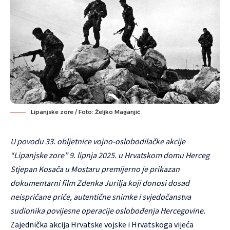
Lipanjske zore / Foto: Željko Maganjić
U povodu 33. obljetnice vojno-oslobodilačke akcije
“Lipanjske zore”
9. lipnj
a 2025. u Hrvatskom domu Herceg
Stjepan Kosača u Mostaru premijerno je prikazan
dokumentarni film Zdenka Jurilja koji donosi dosad
neispričane priče, autentične snimke i svjedočanstva
sudionika povijesne operacije oslobođenja Hercegovine.
Zajednička akcija Hrvatske vojske i Hrvatskoga vijeća