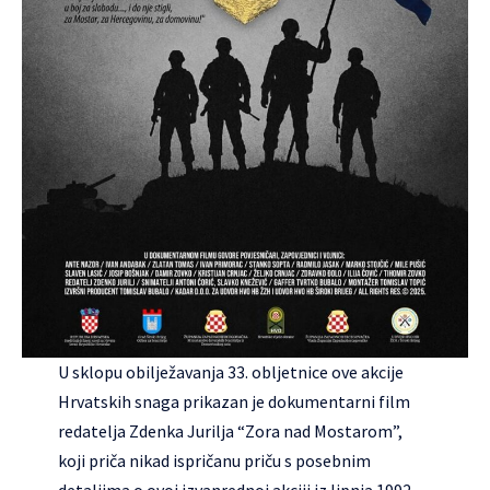
U sklopu obilježavanja 33. obljetnice ove akcije
Hrvatskih snaga prikazan je dokumentarni film
redatelja Zdenka Jurilja “Zora nad Mostarom”,
koji priča nikad ispričanu priču s posebnim