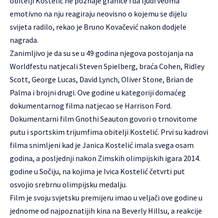
obitelji Kostelić ne poznaje granice i da ljudi veoma
emotivno na nju reagiraju neovisno o kojemu se dijelu
svijeta radilo, rekao je Bruno Kovačević nakon dodjele
nagrada.
Zanimljivo je da su se u 49 godina njegova postojanja na
Worldfestu natjecali Steven Spielberg, braća Cohen, Ridley
Scott, George Lucas, David Lynch, Oliver Stone, Brian de
Palma i brojni drugi. Ove godine u kategoriji domaćeg
dokumentarnog filma natjecao se Harrison Ford.
Dokumentarni film Gnothi Seauton govori o trnovitome
putu i sportskim trijumfima obitelji Kostelić. Prvi su kadrovi
filma snimljeni kad je Janica Kostelić imala svega osam
godina, a posljednji nakon Zimskih olimpijskih igara 2014.
godine u Sočiju, na kojima je Ivica Kostelić četvrti put
osvojio srebrnu olimpijsku medalju.
Film je svoju svjetsku premijeru imao u veljači ove godine u
jednome od najpoznatijih kina na Beverly Hillsu, a reakcije