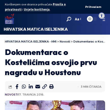
Korištenjem ove stranice prihvaćate
Pravila o
Prihvaćam
privatnosti
i
Uvjete korištenja
.
Open to
Aa
HRVATSKA MATICA ISELJENIKA
HRVATSKA MATICA ISELJENIKA - HMI
>
Novosti
>
Dokumentarac o Kostelićima osvojio prvu nagradu u Houstonu
Dokumentarac o
Kostelićima osvojio prvu
nagradu u Houstonu
3 MIN ČITANJA
NOVOSTI
17. TRAVNJA 2016.