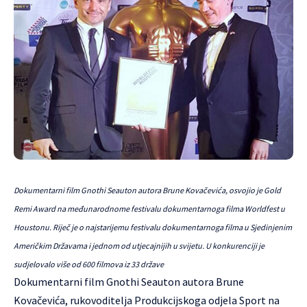
Dokumentarni film Gnothi Seauton autora Brune Kovačevića, osvojio je Gold
Remi Award na međunarodnome festivalu dokumentarnoga filma Worldfest u
Houstonu. Riječ je o najstarijemu festivalu dokumentarnoga filma u Sjedinjenim
Američkim Državama i jednom od utjecajnijih u svijetu. U konkurenciji je
sudjelovalo više od 600 filmova iz 33 države
Dokumentarni film Gnothi Seauton autora Brune
Kovačevića, rukovoditelja Produkcijskoga odjela Sport na