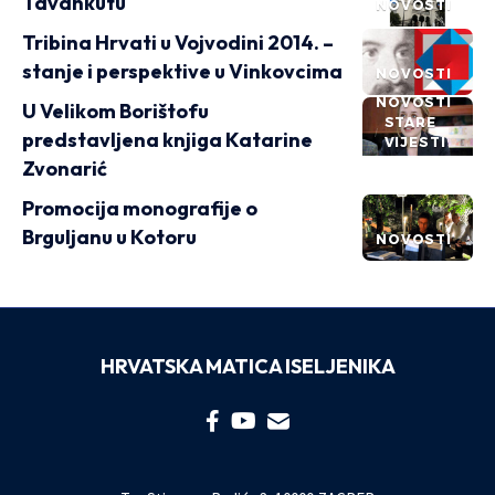
Tavankutu
NOVOSTI
Tribina Hrvati u Vojvodini 2014. –
stanje i perspektive u Vinkovcima
NOVOSTI
NOVOSTI
U Velikom Borištofu
STARE
predstavljena knjiga Katarine
VIJESTI
Zvonarić
Promocija monografije o
Brguljanu u Kotoru
NOVOSTI
HRVATSKA MATICA ISELJENIKA