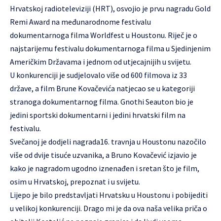
Hrvatskoj radioteleviziji (HRT), osvojio je prvu nagradu Gold
Remi Award na međunarodnome festivalu
dokumentarnoga filma Worldfest u Houstonu. Riječ je o
najstarijemu festivalu dokumentarnoga filma u Sjedinjenim
Američkim Državama i jednom od utjecajnijih u svijetu.
U konkurenciji je sudjelovalo više od 600 filmova iz 33
države, a film Brune Kovačevića natjecao se u kategoriji
stranoga dokumentarnog filma. Gnothi Seauton bio je
jedini sportski dokumentarni i jedini hrvatski film na
festivalu.
Svečanoj je dodjeli nagrada16. travnja u Houstonu nazočilo
više od dvije tisuće uzvanika, a Bruno Kovačević izjavio je
kako je nagradom ugodno iznenađen i sretan što je film,
osim u Hrvatskoj, prepoznat i u svijetu.
Lijepo je bilo predstavljati Hrvatsku u Houstonu i pobijediti
u velikoj konkurenciji. Drago mi je da ova naša velika priča o