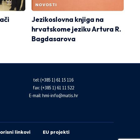
NOVOSTI
ači
Jezikoslovna knjiga na
hrvatskome jeziku Artura R.
Bagdasarova
tel: (+385 1) 61 15 116
fax: (+385 1) 61 11 522
E-mail:
hmi-info@matis.hr
orisni linkovi
EU projekti