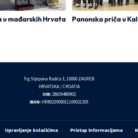
NOVOSTI
 u mađarskih Hrvata
Panonska priča u Kal
Trg Stjepana Radića 3, 10000 ZAGREB
HRVATSKA / CROATIA
OIB:
28639480902
IBAN:
HR8023900011100021305
Upravljanje kolačićima
Pristup informacijama
K