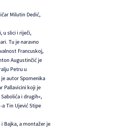
ičar Milutin Dedić,
slici i riječi,
pari. Tu je naravno
valnost Francuskoj,
ton Augustinčić je
alju Petru u
 je autor Spomenika
Pallavicini koji je
Sabolića i drugih«,
-a Tin Ujević Stipe
 i Bajka, a montažer je