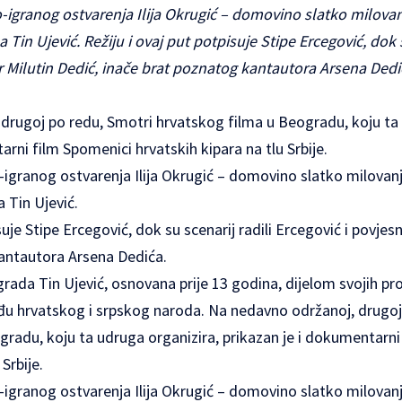
ranog ostvarenja Ilija Okrugić – domovino slatko milovanje
 Tin Ujević. Režiju i ovaj put potpisuje Stipe Ercegović, dok s
ar Milutin Dedić, inače brat poznatog kantautora Arsena Dedi
drugoj po redu, Smotri hrvatskog filma u Beogradu, koju ta 
arni film Spomenici hrvatskih kipara na tlu Srbije.
ranog ostvarenja Ilija Okrugić – domovino slatko milovanje
a Tin Ujević.
suje Stipe Ercegović, dok su scenarij radili Ercegović i povjesn
antautora Arsena Dedića.
ada Tin Ujević, osnovana prije 13 godina, dijelom svojih pro
đu hrvatskog i srpskog naroda. Na nedavno održanoj, drugoj
gradu, koju ta udruga organizira, prikazan je i dokumentarni
Srbije.
ranog ostvarenja Ilija Okrugić – domovino slatko milovanje