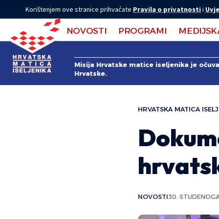
Korištenjem ove stranice prihvaćate
Pravila o privatnosti
i
Uvje
NOVOSTI
PROGRAMI
MEDIJSK
Misija Hrvatske matice iseljenika je očuv
Hrvatske.
HRVATSKA MATICA ISELJ
Dokume
hrvatsk
NOVOSTI
30. STUDENOGA