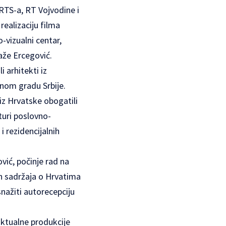
RTS-a, RT Vojvodine i
 realizaciju filma
-vizualni centar,
aže Ercegović.
 arhitekti iz
avnom gradu Srbije.
iz Hrvatske obogatili
turi poslovno-
i rezidencijalnih
vić, počinje rad na
h sadržaja o Hrvatima
snažiti autorecepciju
aktualne produkcije