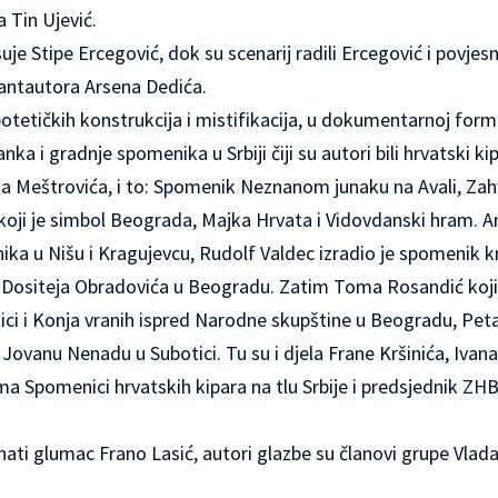
a Tin Ujević.
suje Stipe Ercegović, dok su scenarij radili Ercegović i povjesn
antautora Arsena Dedića.
tetičkih konstrukcija i mistifikacija, u dokumentarnoj formi, u 
ka i gradnje spomenika u Srbiji čiji su autori bili hrvatski ki
na Meštrovića, i to: Spomenik Neznanom junaku na Avali, Zah
oji je simbol Beograda, Majka Hrvata i Vidovdanski hram. An
ka u Nišu i Kragujevcu, Rudolf Valdec izradio je spomenik kr
 Dositeja Obradovića u Beogradu. Zatim Toma Rosandić koji
ci i Konja vranih ispred Narodne skupštine u Beogradu, Petar 
Jovanu Nenadu u Subotici. Tu su i djela Frane Kršinića, Ivana 
lma Spomenici hrvatskih kipara na tlu Srbije i predsjednik ZHB
nati glumac Frano Lasić, autori glazbe su članovi grupe Vlada