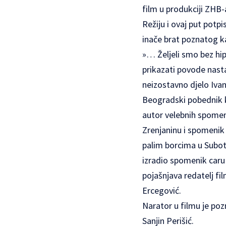
film u produkciji ZHB-
Režiju i ovaj put potpi
inače brat poznatog k
»… Željeli smo bez hipo
prikazati povode nastan
neizostavno djelo Iva
Beogradski pobednik k
autor velebnih spomeni
Zrenjaninu i spomenik
palim borcima u Suboti
izradio spomenik caru 
pojašnjava redatelj fi
Ercegović.
Narator u filmu je poz
Sanjin Perišić.