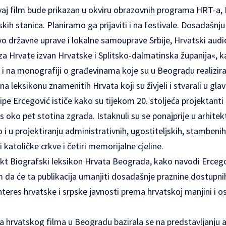
vaj film bude prikazan u okviru obrazovnih programa HRT-a, 
jskih stanica. Planiramo ga prijaviti i na festivale. Dosadašnju
vo državne uprave i lokalne samouprave Srbije, Hrvatski audio
 za Hrvate izvan Hrvatske i Splitsko-dalmatinska županija«, k
 i na monografiji o građevinama koje su u Beogradu realizirali
 na leksikonu znamenitih Hrvata koji su živjeli i stvarali u gl
pe Ercegović ističe kako su tijekom 20. stoljeća projektanti 
 oko pet stotina zgrada. Istaknuli su se ponajprije u arhitek
i u projektiranju administrativnih, ugostiteljskih, stambenih 
ri katoličke crkve i četiri memorijalne cjeline.
ekt Biografski leksikon Hrvata Beograda, kako navodi Ercego
da će ta publikacija umanjiti dosadašnje praznine dostupni
interes hrvatske i srpske javnosti prema hrvatskoj manjini i o
a hrvatskog filma u Beogradu bazirala se na predstavljanju 