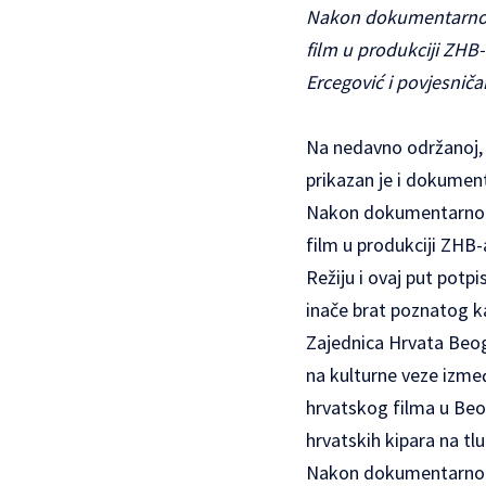
Nakon dokumentarno-ig
film u produkciji ZHB-a
Ercegović i povjesnič
Na nedavno održanoj, 
prikazan je i dokument
Nakon dokumentarno-ig
film u produkciji ZHB-
Režiju i ovaj put potpi
inače brat poznatog k
Zajednica Hrvata Beogr
na kulturne veze izme
hrvatskog filma u Beo
hrvatskih kipara na tlu 
Nakon dokumentarno-ig