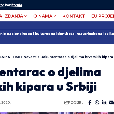
te korištenja
.
A IZDANJA
O NAMA
KONTAKT
EU PROJE
anje nacionalnoga i kulturnoga identiteta, materinskoga jezika 
ENIKA - HMI
>
Novosti
>
Dokumentarac o djelima hrvatskih kipara u
ntarac o djelima
ih kipara u Srbiji
PODIJELI
 2020.