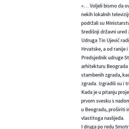
»… Voljeli bismo da o
nekih lokalnih televizi
podržali su Ministarst
Središnji državni ured
Udruga Tin Ujević radi
Hrvatske, a od ranije i
Predsjednik udruge Sti
arhitekturu Beograda s
stambenih zgrada, kao 
zgrada. Izgradili su i t
Kada je u pitanju proj
prvom svesku s nadom 
u Beogradu, proširiti 
vlastitoga naslijeđa.
I druga po redu Smotr